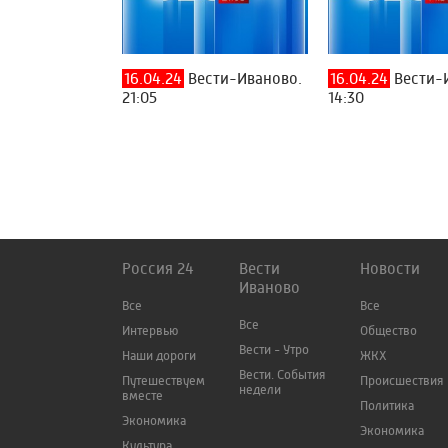
16.04.24
Вести-Иваново.
16.04.24
Вести-
21:05
14:30
Россия 24
Вести
Новости
Иваново
Все
Все
Все
Интервью
Общество
Вести - Утро
Наши дороги
ЖКХ
Вести. События
Путешествуем
Происшествия
недели
вместе
Политика
Экономика
Экономика
Культура