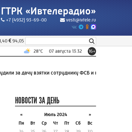
ГТРК «Ивтелерадио»
+7 (4932) 93-69-00
vesti@ivtele.ru
1,40
94,05
28
°C
07 августа 13:32
16+
ли за дачу взятки сотруднику ФСБ и незаконную миг
НОВОСТИ ЗА ДЕНЬ
«
Июль 2024
»
Пн
Вт
Ср
Чт
Пт
Сб
Вс
24
25
26
27
28
29
30