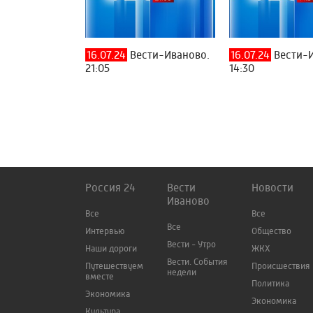
16.07.24
Вести-Иваново.
16.07.24
Вести-И
21:05
14:30
Россия 24
Вести
Новости
Иваново
Все
Все
Все
Интервью
Общество
Вести - Утро
Наши дороги
ЖКХ
Вести. События
Путешествуем
Происшествия
недели
вместе
Политика
Экономика
Экономика
Культура