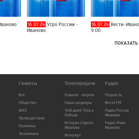
ваново.
16.07.24
Утро России -
16.07.24
Вести-Иван
Иваново
9:00
ПОКАЗАТЬ
Сюжеты
Телепередачи
Радио
Все
Главное - верить
Подкасты
Общество
Наши шедевры
Вести FM
ЖКХ
1418 дней: Путь к
Радио России
Победе
Иваново
Происшествия
Истории старого
Радио Маяк
Политика
Иванова
Иваново
Экономика
МоноАрт