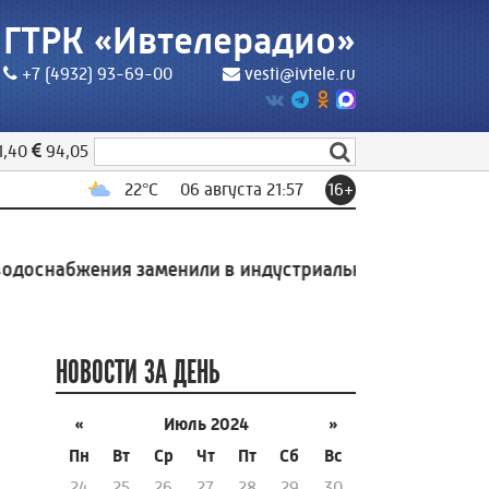
ГТРК «Ивтелерадио»
+7 (4932) 93-69-00
vesti@ivtele.ru
1,40
94,05
22
°C
06 августа 21:57
16+
набжения заменили в индустриальном парке Родники
НОВОСТИ ЗА ДЕНЬ
«
Июль 2024
»
Пн
Вт
Ср
Чт
Пт
Сб
Вс
24
25
26
27
28
29
30