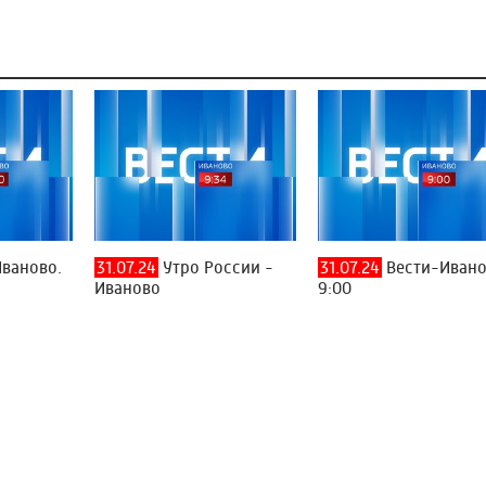
ваново.
31.07.24
Утро России -
31.07.24
Вести-Иван
Иваново
9:00