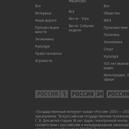
Иваново
Все
Все
Все
Интервью
Общество
Вести - Утро
Наши дороги
ЖКХ
Вести. События
Путешествуем
Происшествия
недели
вместе
Политика
Экономика
Экономика
Культура
Спорт
Права человека
Культура
Агровести
100 лет ивано
радио
Ивтелерадио. 3
эфире
«Государственный интернет-канал «Россия» 2001 — 2022
предприятие "Всероссийская государственная телевизи
С. В. Для детей старше 16 лет. Адрес электронной почты:
соответствии с российским и международным законодат