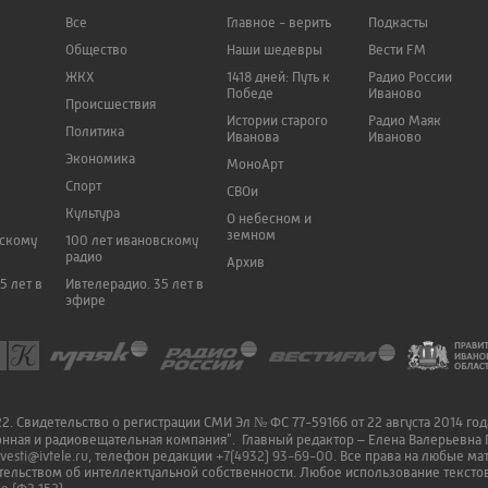
Все
Главное - верить
Подкасты
Общество
Наши шедевры
Вести FM
ЖКХ
1418 дней: Путь к
Радио России
Победе
Иваново
Происшествия
Истории старого
Радио Маяк
Политика
Иванова
Иваново
Экономика
МоноАрт
Спорт
СВОи
Культура
О небесном и
земном
вскому
100 лет ивановскому
радио
Архив
5 лет в
Ивтелерадио. 35 лет в
эфире
. Свидетельство о регистрации СМИ Эл № ФС 77-59166 от 22 августа 2014 го
онная и радиовещательная компания". Главный редактор – Елена Валерьевна 
vesti@ivtele.ru
, телефон редакции
+7(4932) 93-69-00
. Все права на любые м
ельством об интеллектуальной собственности. Любое использование текстов