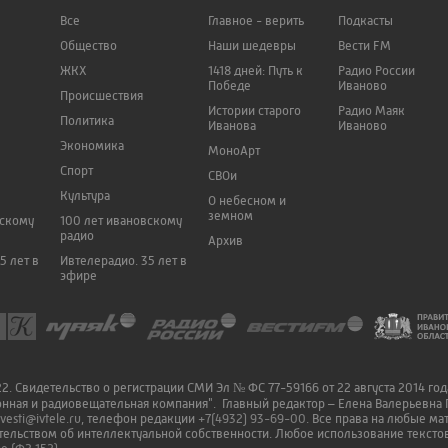
Все
Главное - верить
Подкасты
Общество
Наши шедевры
Вести FM
ЖКХ
1418 дней: Путь к
Радио России
Победе
Иваново
Происшествия
Истории старого
Радио Маяк
Политика
Иванова
Иваново
Экономика
МоноАрт
Спорт
СВОи
Культура
О небесном и
земном
вскому
100 лет ивановскому
радио
Архив
5 лет в
Ивтелерадио. 35 лет в
эфире
. Свидетельство о регистрации СМИ Эл № ФС 77-59166 от 22 августа 2014 го
онная и радиовещательная компания". Главный редактор – Елена Валерьевна 
vesti@ivtele.ru
, телефон редакции
+7(4932) 93-69-00
. Все права на любые м
ельством об интеллектуальной собственности. Любое использование текстов