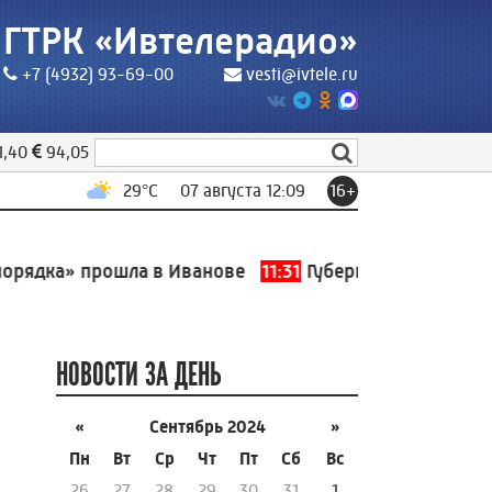
ГТРК «Ивтелерадио»
+7 (4932) 93-69-00
vesti@ivtele.ru
1,40
94,05
29
°C
07 августа 12:09
16+
дка» прошла в Иванове
11:31
Губернатор Ивановской о
НОВОСТИ ЗА ДЕНЬ
«
Сентябрь 2024
»
Пн
Вт
Ср
Чт
Пт
Сб
Вс
26
27
28
29
30
31
1