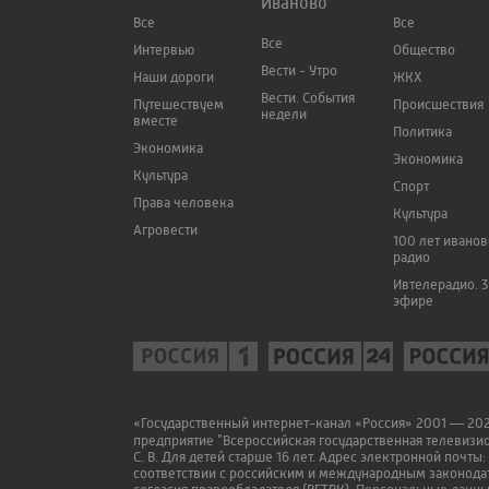
Иваново
Все
Все
Все
Интервью
Общество
Вести - Утро
Наши дороги
ЖКХ
Вести. События
Путешествуем
Происшествия
недели
вместе
Политика
Экономика
Экономика
Культура
Спорт
Права человека
Культура
Агровести
100 лет ивано
радио
Ивтелерадио. 3
эфире
«Государственный интернет-канал «Россия» 2001 — 2022
предприятие "Всероссийская государственная телевизи
С. В. Для детей старше 16 лет. Адрес электронной почты:
соответствии с российским и международным законодат