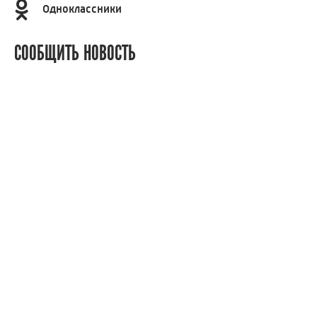
Одноклассники
СООБЩИТЬ НОВОСТЬ
Знаете что-то, чего не знаем мы? Сообщите, и мы
постараемся об этом рассказать! Спасибо за ваше
участие!
СООБЩИТЬ НОВОСТЬ
Россия 24
Вести Иваново
Новости
Сюжеты
Телепередачи
Радио
О нас