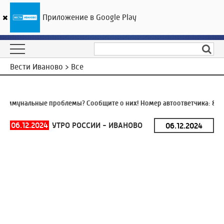
Приложение в Google Play
ГТРК «Ивтелерадио»
16
°C
06 августа 05:50
Вести Иваново > Все
ммунальные проблемы? Сообщите о них! Номер автоответчика:
8 (49
06.12.2024
УТРО РОССИИ - ИВАНОВО