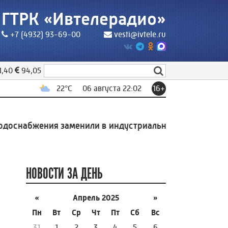
ГТРК «Ивтелерадио»
+7 (4932) 93-69-00
vesti@ivtele.ru
1,40
94,05
22
°C
06 августа 22:02
16+
снабжения заменили в индустриальном парке Родники
НОВОСТИ ЗА ДЕНЬ
«
Апрель 2025
»
Пн
Вт
Ср
Чт
Пт
Сб
Вс
31
1
2
3
4
5
6