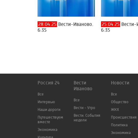
28.04.25
Вести-Иваново.
25.04.25
Вести-
6:35
6:35
Россия 24
Вести
Новости
Иваново
Все
Все
Все
Интервью
Общество
Вести - Утро
Наши дороги
ЖКХ
Вести. События
Путешествуем
Происшествия
недели
вместе
Политика
Экономика
Экономика
Культура