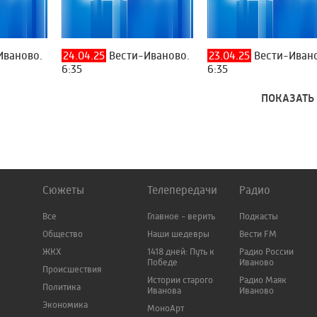
Иваново.
24.04.25
Вести-Иваново.
23.04.25
Вести-Ивано
6:35
6:35
ПОКАЗАТЬ
Сюжеты
Телепередачи
Радио
Все
Главное - верить
Подкасты
Общество
Наши шедевры
Вести FM
ЖКХ
1418 дней: Путь к
Радио России
Победе
Иваново
Происшествия
Истории старого
Радио Маяк
Политика
Иванова
Иваново
Экономика
МоноАрт