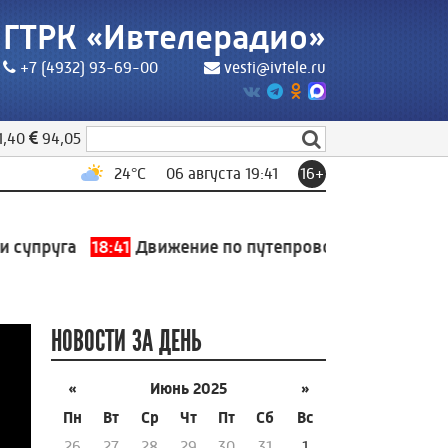
ГТРК «Ивтелерадио»
+7 (4932) 93-69-00
vesti@ivtele.ru
1,40
94,05
24
°C
06 августа 19:41
16+
упруга
18:41
Движение по путепроводу на въезде в Ав
НОВОСТИ ЗА ДЕНЬ
«
Июнь 2025
»
Пн
Вт
Ср
Чт
Пт
Сб
Вс
26
27
28
29
30
31
1