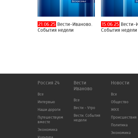
21.06.25
Вести-Иваново.
15.06.25
Вести-И
События недели
События недели
Россия 24
Вести
Новости
Иваново
Все
Все
Все
Интервью
Общество
Вести - Утро
Наши дороги
ЖКХ
Вести. События
Путешествуем
Происшествия
недели
вместе
Политика
Экономика
Экономика
Культура