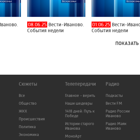
ваново.
08.06.25
Вести-Иваново.
01.06.25
Вести-Ивано
События недели
События недели
ПОКАЗАТЬ
Сюжеты
Телепередачи
Радио
Все
Главное - верить
Подкасты
Общество
Наши шедевры
Вести FM
ЖКХ
1418 дней: Путь к
Радио России
Победе
Иваново
Происшествия
Истории старого
Радио Маяк
Политика
Иванова
Иваново
Экономика
МоноАрт