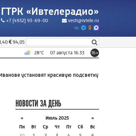
ГТРК «Ивтелерадио»
+7 (4932) 93-69-00
vesti@ivtele.ru
1,40
94,05
28
°C
07 августа 16:33
16+
анове установят красивую подсветку
15:51
Ради буты
НОВОСТИ ЗА ДЕНЬ
«
Июль 2025
»
Пн
Вт
Ср
Чт
Пт
Сб
Вс
30
1
2
3
4
5
6