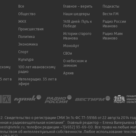
Все
Главное - верить
Подкасты
Общество
Наши шедевры
Вести FM
ЖКХ
1418 дней: Путь к
Радио России
Победе
Иваново
Происшествия
Истории старого
Радио Маяк
Политика
Иванова
Иваново
Экономика
МоноАрт
Спорт
СВОи
Культура
О небесном и
земном
вскому
100 лет ивановскому
радио
Архив
5 лет в
Ивтелерадио. 35 лет в
эфире
. Свидетельство о регистрации СМИ Эл № ФС 77-59166 от 22 августа 2014 го
онная и радиовещательная компания". Главный редактор – Елена Валерьевна 
vesti@ivtele.ru
, телефон редакции
+7(4932) 93-69-00
. Все права на любые м
ельством об интеллектуальной собственности. Любое использование текстов