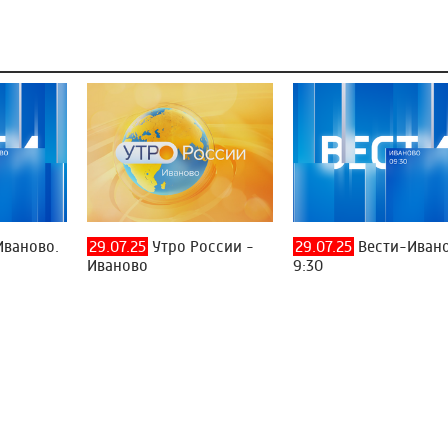
Иваново.
29.07.25
Утро России -
29.07.25
Вести-Ивано
Иваново
9:30