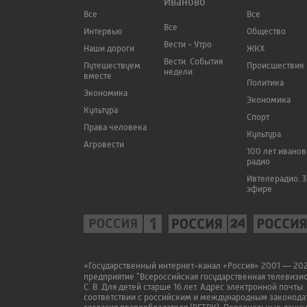
Иваново
Все
Все
Все
Интервью
Общество
Вести - Утро
Наши дороги
ЖКХ
Вести. События
Путешествуем
Происшествия
недели
вместе
Политика
Экономика
Экономика
Культура
Спорт
Права человека
Культура
Агровести
100 лет ивано
радио
Ивтелерадио. 3
эфире
«Государственный интернет-канал «Россия» 2001 — 2022
предприятие "Всероссийская государственная телевизи
С. В. Для детей старше 16 лет. Адрес электронной почты:
соответствии с российским и международным законодат