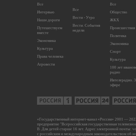
Все
Все
Все
Интервью
Общество
Вести - Утро
Наши дороги
ЖКХ
Вести. События
Путешествуем
Происшествия
недели
вместе
Политика
Экономика
Экономика
Культура
Спорт
Права человека
Культура
Агровести
100 лет ивано
радио
Ивтелерадио. 3
эфире
«Государственный интернет-канал «Россия» 2001 — 2022
предприятие "Всероссийская государственная телевизио
В. Для детей старше 16 лет. Адрес электронной почты:
ve
с российским и международным законодательством об инт