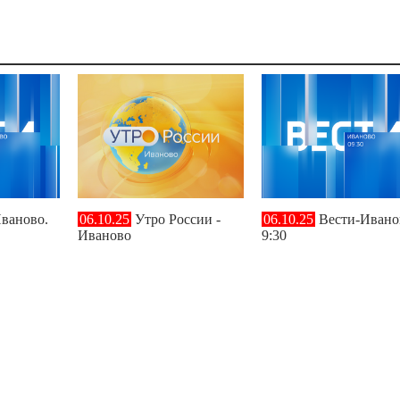
ваново.
06.10.25
Утро России -
06.10.25
Вести-Ивано
Иваново
9:30