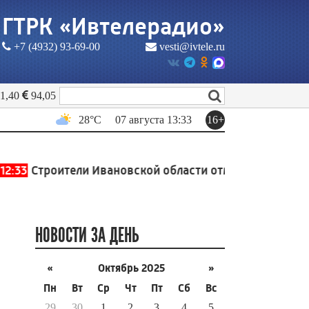
ГТРК «Ивтелерадио»
+7 (4932) 93-69-00
vesti@ivtele.ru
1,40
94,05
28
°C
16+
07 августа 13:33
3
Строители Ивановской области отметили свой проф
НОВОСТИ ЗА ДЕНЬ
«
Октябрь 2025
»
Пн
Вт
Ср
Чт
Пт
Сб
Вс
29
30
1
2
3
4
5