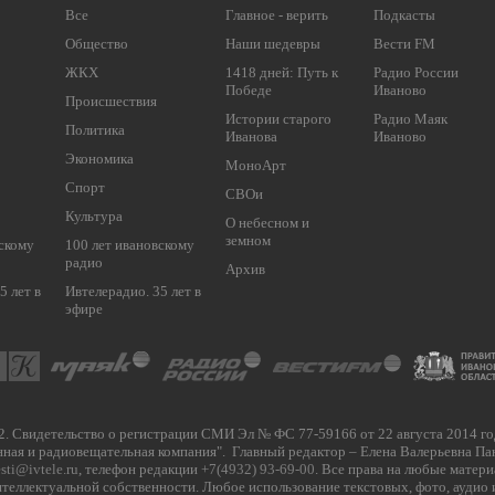
Все
Главное - верить
Подкасты
Общество
Наши шедевры
Вести FM
ЖКХ
1418 дней: Путь к
Радио России
Победе
Иваново
Происшествия
Истории старого
Радио Маяк
Политика
Иванова
Иваново
Экономика
МоноАрт
Спорт
СВОи
Культура
О небесном и
земном
вскому
100 лет ивановскому
радио
Архив
5 лет в
Ивтелерадио. 35 лет в
эфире
. Свидетельство о регистрации СМИ Эл № ФС 77-59166 от 22 августа 2014 го
нная и радиовещательная компания". Главный редактор – Елена Валерьевна Па
sti@ivtele.ru
, телефон редакции
+7(4932) 93-69-00
. Все права на любые матер
еллектуальной собственности. Любое использование текстовых, фото, аудио и