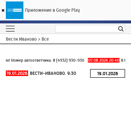
Приложение в Google Play
ГТРК «Ивтелерадио»
22
°C
08 августа 08:36
Вести Иваново > Все
их! Номер автоответчика:
8 (4932) 930-930
07.08.2026 20:40
В Юрь
19.01.2026
ВЕСТИ-ИВАНОВО. 9:30