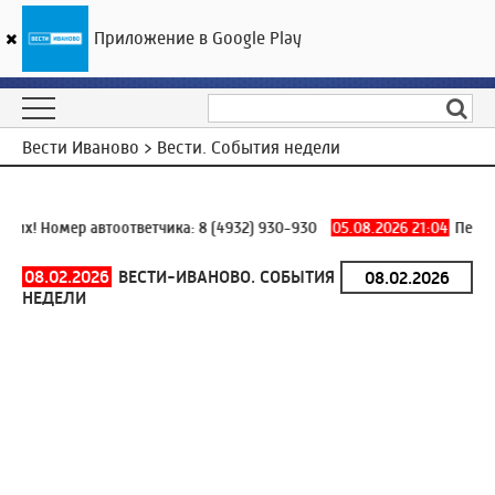
Приложение в Google Play
ГТРК «Ивтелерадио»
16
°C
06 августа 01:31
Вести Иваново > Вести. События недели
их! Номер автоответчика:
8 (4932) 930-930
05.08.2026 21:04
Первый
08.02.2026
ВЕСТИ-ИВАНОВО. СОБЫТИЯ
НЕДЕЛИ