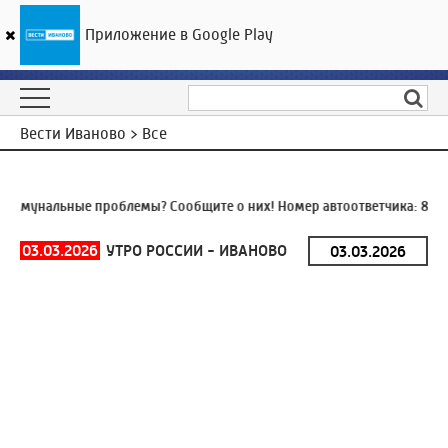
Приложение в Google Play
ГТРК «Ивтелерадио»
18
°C
08 августа 23:45
Вести Иваново > Все
ммунальные проблемы? Сообщите о них! Номер автоответчика:
8 (49
03.03.2026
УТРО РОССИИ - ИВАНОВО