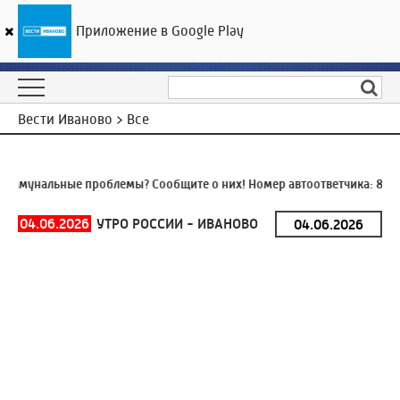
Приложение в Google Play
ГТРК «Ивтелерадио»
20
°C
07 августа 05:24
Вести Иваново > Все
ммунальные проблемы? Сообщите о них! Номер автоответчика:
8 (49
04.06.2026
УТРО РОССИИ - ИВАНОВО