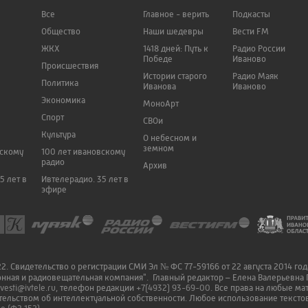
Все
Главное - верить
Подкасты
Общество
Наши шедевры
Вести FM
ЖКХ
1418 дней: Путь к
Радио России
Победе
Иваново
Происшествия
Истории старого
Радио Маяк
Политика
Иванова
Иваново
Экономика
МоноАрт
Спорт
СВОи
Культура
О небесном и
земном
вскому
100 лет ивановскому
радио
Архив
5 лет в
Ивтелерадио. 35 лет в
эфире
. Свидетельство о регистрации СМИ Эл № ФС 77-59166 от 22 августа 2014 го
онная и радиовещательная компания". Главный редактор – Елена Валерьевна 
vesti@ivtele.ru
, телефон редакции
+7(4932) 93-69-00
. Все права на любые м
ельством об интеллектуальной собственности. Любое использование текстов