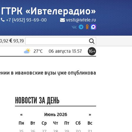
ГТРК «Ивтелерадио»
+7 (4932) 93-69-00
vesti@ivtele.ru
0,92
93,19
27
°C
06 августа 13:57
16+
 в ивановские вузы уже опубликованы
13:13
Ещё в од
НОВОСТИ ЗА ДЕНЬ
«
Июнь 2026
»
Пн
Вт
Ср
Чт
Пт
Сб
Вс
25
26
27
28
29
30
31