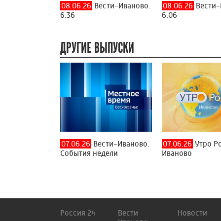
08.06.26
Вести-Иваново.
08.06.26
Вести-
6:36
6:06
ДРУГИЕ ВЫПУСКИ
07.06.26
Вести-Иваново.
07.06.26
Утро Р
События недели
Иваново
Россия 24
Вести
Новости