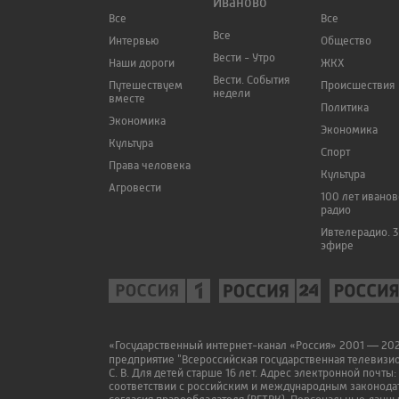
Иваново
Все
Все
Все
Интервью
Общество
Вести - Утро
Наши дороги
ЖКХ
Вести. События
Путешествуем
Происшествия
недели
вместе
Политика
Экономика
Экономика
Культура
Спорт
Права человека
Культура
Агровести
100 лет ивано
радио
Ивтелерадио. 3
эфире
«Государственный интернет-канал «Россия» 2001 — 2022
предприятие "Всероссийская государственная телевизи
С. В. Для детей старше 16 лет. Адрес электронной почты:
соответствии с российским и международным законодат