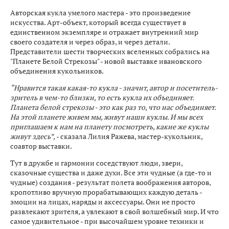
Авторская кукла умелого мастера - это произведение
искусства. Арт-объект, который всегда существует в
единственном экземпляре и отражает внутренний мир
своего создателя и через образ, и через детали.
Представители шести творческих вселенных собрались на
"Планете Белой Стрекозы" - новой выставке ивановского
объединения кукольников.
“Нравится такая какая-то кукла - значит, автор и посетитель-
зритель в чем-то близки, то есть кукла их объединяет.
Планета белой стрекозы - это как раз то, что нас объединяет.
На этой планете живем мы, живут наши куклы. И мы всех
приглашаем к нам на планету посмотреть, какие же куклы
живут здесь”,
- сказала Лилия Ражева, мастер-кукольник,
соавтор выставки.
Тут в дружбе и гармонии соседствуют люди, звери,
сказочные существа и даже духи. Все эти чудные (а где-то и
чудные) создания - результат полета воображения авторов,
кропотливо вручную прорабатывающих каждую деталь -
эмоции на лицах, наряды и аксессуары. Они не просто
развлекают зрителя, а увлекают в свой волшебный мир. И что
самое удивительное - при высочайшем уровне техники и