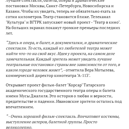
Лучшие спектакли, балеты, оперы и драматические
постановки Москвы, Санкт-Петербурга, Новосибирска и
Казани. Чтобы их увидеть, теперь не обязательно ехать за
сотни километров. Театр становится ближе. Телеканал
"Культура" и ВГТРК запускают новый проект - "Театр в кино".
На больших экранах покажут громкие премьеры последних
лет.
“Здесь и опера, и балет, и документалки, и драматические
спектакли. То есть, каждый из любителей театра может
найти что-то на свой вкус. Идея у проекта, на самом деле
замечательная. Каждый зритель может увидеть лучшие
театральные постановки страны вне зависимости от того, в
каком городе человек живет”,
- отметила Вера Мотылева,
коммерческий директор кинотеатра "А-113".
Открывает проект фильм-балет "Корсар" Татарского
академического государственного театра оперы и балета
имени Мусы Джалиля. Это история о любви и верности,
предательстве и падении. Ивановские зрители остались под
впечатлением.
“ - Очень хороший фильм-спектакль. Впечатляют костюмы,
выступление актеров, балетной группы. Просто
великолепно.