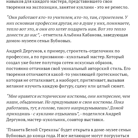
навыков для каждого мастера, представившего свои
творения на экспозиции, занятие куклами - это не ремесло.
“Они работают кто-то учителем, кто-то, там, строителем. У
них основная профессия другая, но в душе у них, понимаете,
тепло вот это, и они его хотят подарить нам. Вот это тепло
донести до нас”,
- отметила Альбина Кабанова, заведующая
домом-музеем семьи Бубновых.
Андрей Дергунов, к примеру, строитель-отделочник по
профессии, а по призванию - кукольный мастер. Который
создал уже более полутора сотен искусных образов,
постоянно оттачивая свой уникальный авторский стиль. Его
творения отличаются какой-то умиляющей гротескностью,
которая не отталкивает, а наоборот, притягивает, вызывая
желание изучить каждую фигуру, сцену или целый сюжет.
“Мне нравятся исторические костюмы, они интереснее, чем
наши, обыденные. Но придумываю и свои костюмы. Пока
работаешь, тут, в голове, такого напридумываешь! Домой
приходишь - с куклами отдыхаешь”,
- поделился Андрей
Дергунов, мастер-кукольник, соавтор выставки.
"Планета Белой Стрекозы" будет открыта в доме-музее семьи
Бубновых до конца года. И все желающие могут погрузиться