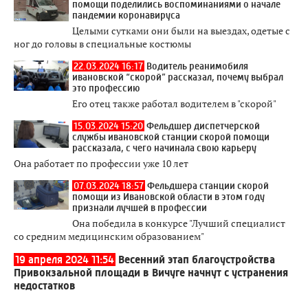
помощи поделились воспоминаниями о начале
пандемии коронавируса
Целыми сутками они были на выездах, одетые с
ног до головы в специальные костюмы
22.03.2024 16:17
Водитель реанимобиля
ивановской “скорой” рассказал, почему выбрал
это профессию
Его отец также работал водителем в "скорой"
15.03.2024 15:20
Фельдшер диспетчерской
службы ивановской станции скорой помощи
рассказала, с чего начинала свою карьеру
Она работает по профессии уже 10 лет
07.03.2024 18:57
Фельдшера станции скорой
помощи из Ивановской области в этом году
признали лучшей в профессии
Она победила в конкурсе "Лучший специалист
со средним медицинским образованием"
19 апреля 2024 11:54
Весенний этап благоустройства
Привокзальной площади в Вичуге начнут с устранения
недостатков