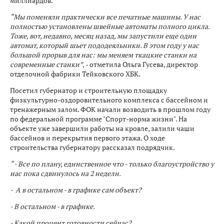
миллиардов.
“Мы поменяли практически все печатные машины. У нас
полностью установлены швейные автоматы полного цикла.
Тоже, вот, недавно, месяц назад, мы запустили еще один
автомат, который шьет пододеяльники. В этом году у нас
большой прорыв для нас: мы меняем ткацкие станки на
современные станки”,
- отметила Ольга Гусева, директор
отделочной фабрики Тейковского ХБК.
Посетил губернатор и строительную площадку
физкультурно-оздоровительного комплекса с бассейном и
тренажерным залом. ФОК начали возводить в прошлом году
по федеральной программе "Спорт-норма жизни". На
объекте уже завершили работы на кровле, залили чаши
бассейнов и перекрытия первого этажа. О ходе
строительства губернатору рассказал подрядчик.
“ - Все по плану, единственное что - только благоустройство у
нас пока сдвинулось на 2 недели.
- А в остальном - в графике сам объект?
- В остальном - в графике.
- Какой процент готовности сейчас?