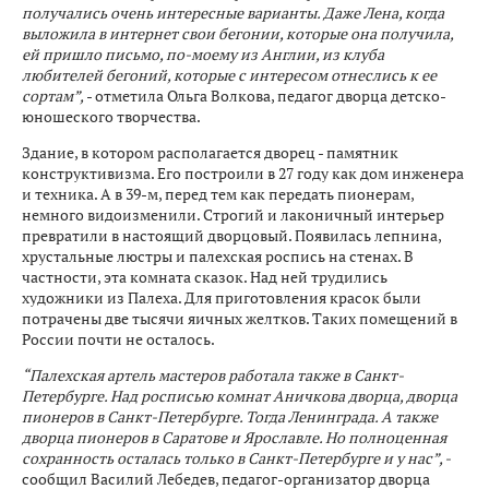
получались очень интересные варианты. Даже Лена, когда
выложила в интернет свои бегонии, которые она получила,
ей пришло письмо, по-моему из Англии, из клуба
любителей бегоний, которые с интересом отнеслись к ее
сортам”,
- отметила Ольга Волкова, педагог дворца детско-
юношеского творчества.
Здание, в котором располагается дворец - памятник
конструктивизма. Его построили в 27 году как дом инженера
и техника. А в 39-м, перед тем как передать пионерам,
немного видоизменили. Строгий и лаконичный интерьер
превратили в настоящий дворцовый. Появилась лепнина,
хрустальные люстры и палехская роспись на стенах. В
частности, эта комната сказок. Над ней трудились
художники из Палеха. Для приготовления красок были
потрачены две тысячи яичных желтков. Таких помещений в
России почти не осталось.
“Палехская артель мастеров работала также в Санкт-
Петербурге. Над росписью комнат Аничкова дворца, дворца
пионеров в Санкт-Петербурге. Тогда Ленинграда. А также
дворца пионеров в Саратове и Ярославле. Но полноценная
сохранность осталась только в Санкт-Петербурге и у нас”, -
сообщил Василий Лебедев, педагог-организатор дворца