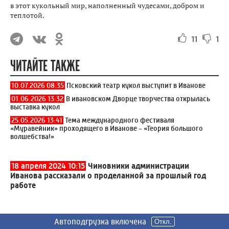
в этот кукольный мир, наполненный чудесами, добром и
теплотой.
11
1
ЧИТАЙТЕ ТАКЖЕ
10.07.2026 08:35
Псковский театр кукол выступит в Иванове
01.06.2026 13:32
В ивановском Дворце творчества открылась
выставка кукол
25.05.2026 13:41
Тема международного фестиваля
«Муравейник» проходящего в Иванове - «Теория большого
волшебства!»
18 апреля 2024 10:15
Чиновники администрации
Иванова рассказали о проделанной за прошлый год
работе
Автоподгрузка включена
Автоподгрузка включена
Автоподгрузка включена
Автоподгрузка включена
Автоподгрузка включена
Автоподгрузка включена
Автоподгрузка включена
Автоподгрузка включена
Откл.
Откл.
Откл.
Откл.
Откл.
Откл.
Откл.
Откл.