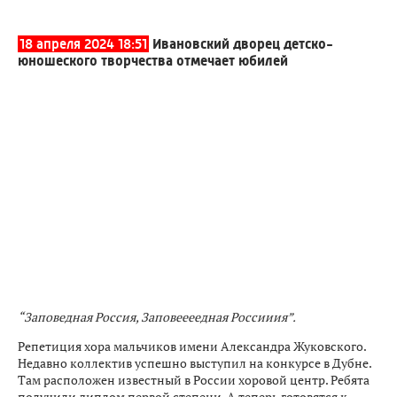
18 апреля 2024 18:51
Ивановский дворец детско-
юношеского творчества отмечает юбилей
“Заповедная Россия, Заповеееедная Россииия”.
Репетиция хора мальчиков имени Александра Жуковского.
Недавно коллектив успешно выступил на конкурсе в Дубне.
Там расположен известный в России хоровой центр. Ребята
получили диплом первой степени. А теперь готовятся к