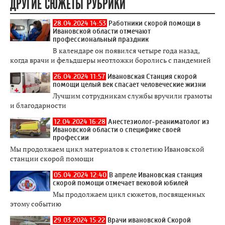
ДРУГИЕ СЮЖЕТЫ РУБРИКИ
28.04.2024 14:53
Работники скорой помощи в
Ивановской области отмечают
профессиональный праздник
В календаре он появился четыре года назад,
когда врачи и фельдшеры неотложки боролись с пандемией
26.04.2024 11:57
Ивановская Станция скорой
помощи целый век спасает человеческие жизни
Лучшим сотрудникам службы вручили грамоты
и благодарности
12.04.2024 16:28
Анестезиолог-реаниматолог из
Ивановской области о специфике своей
профессии
Мы продолжаем цикл материалов к столетию Ивановской
станции скорой помощи
05.04.2024 12:40
В апреле Ивановская станция
скорой помощи отмечает вековой юбилей
Мы продолжаем цикл сюжетов, посвященных
этому событию
29.03.2024 15:22
Врачи ивановской Скорой