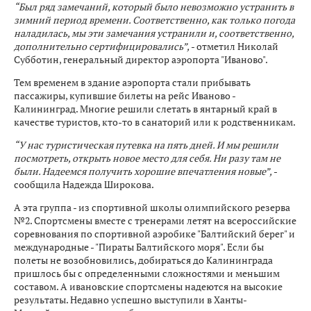
“Был ряд замечаний, который было невозможно устранить в
зимний период времени. Соответственно, как только погода
наладилась, мы эти замечания устранили и, соответственно,
дополнительно сертифицировались”,
- отметил Николай
Субботин, генеральный директор аэропорта "Иваново".
Тем временем в здание аэропорта стали прибывать
пассажиры, купившие билеты на рейс Иваново -
Калининград. Многие решили слетать в янтарный край в
качестве туристов, кто-то в санаторий или к родственникам.
“У нас туристическая путевка на пять дней. И мы решили
посмотреть, открыть новое место для себя. Ни разу там не
были. Надеемся получить хорошие впечатления новые”,
-
сообщила Надежда Широкова.
А эта группа - из спортивной школы олимпийского резерва
№2. Спортсмены вместе с тренерами летят на всероссийские
соревнования по спортивной аэробике "Балтийский берег" и
международные - "Пираты Балтийского моря". Если бы
полеты не возобновились, добираться до Калининграда
пришлось бы с определенными сложностями и меньшим
составом. А ивановские спортсмены надеются на высокие
результаты. Недавно успешно выступили в Ханты-