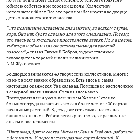
юбилею собственной хоровой школы. Коллективу
исполняется 40 лет. Все это время он базируется во дворце
детско-юношеского творчества.
“Это помещение идеальное для занятий, во всяком случае,
хора. Оно как будто сделано для этого специально. Потому,
что здесь есть купольное пространство вверху. Ну, и в целом,
кубатура и объем зала он оптимальный для занятий
голосом”
, - сказал Евгений Бобров, художественный
руководитель хоровой школы мальчиков им.
А.М.Жуковского.
Во дворце занимаются 40 творческих коллективов. Многие
из них носят звание образцовых. Есть здесь и самая
настоящая оранжерея. Уникальная. Помещение расположено
в северной части здания. Солнца здесь мало.
Преподавателям и ученикам школы "Флорис" стоило
большого труда вырастить это сад более чем из 400 сортов
различных растений. Здесь даже есть самая настоящая
банановая пальма. Ребята регулярно проводят различные
опыты и эксперименты.
“Например, брат и сестра Михеевы Лена и Глеб они работали
с бегониями. И переопыляли разные сорта бегоний. И