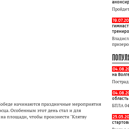
анонсир
Пройдет
19.07.2
гимнаст
тренир
Владисл
призеро
ПОПУЛ
04.08.2
на Волг
Пострад
04.08.2
область
Победе начинаются праздничные мероприятия
БПЛА 04
сца. Особенным этот день стал и для
 на площади, чтобы произнести "Клятву
25.05.20
стартов