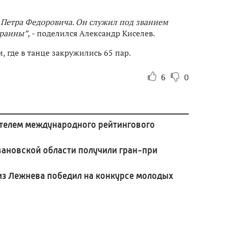
 Петра Федоровича. Он служил под званием
краины”,
- поделился Александр Киселев.
 где в танце закружились 65 пар.
6
0
телем международного рейтингового
вановской области получили гран-при
из Лежнева победил на конкурсе молодых