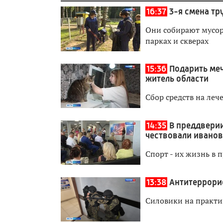
16:37
3-я смена тр
Они собирают мусор,
парках и скверах
15:36
Подарить ме
житель области
Сбор средств на леч
14:35
В преддверии
чествовали иванов
Спорт - их жизнь в 
13:38
Антитеррорис
Силовики на практи