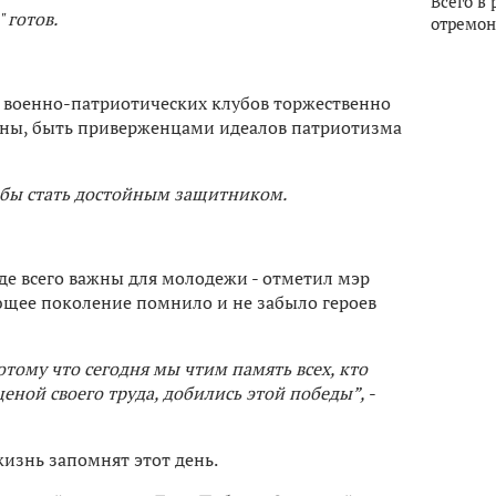
Всего в 
 готов.
отремон
из военно-патриотических клубов торжественно
ойны, быть приверженцами идеалов патриотизма
тобы стать достойным защитником.
е всего важны для молодежи - отметил мэр
щее поколение помнило и не забыло героев
отому что сегодня мы чтим память всех, кто
еной своего труда, добились этой победы”,
-
 жизнь запомнят этот день.