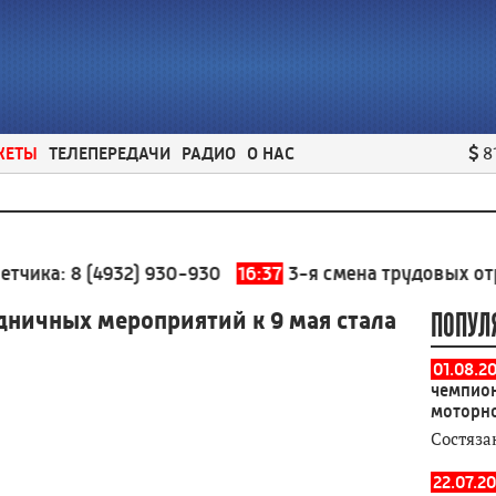
ЖЕТЫ
ТЕЛЕПЕРЕДАЧИ
РАДИО
О НАС
8
:
8 (4932) 930-930
16:37
3-я смена трудовых отрядов д
дничных мероприятий к 9 мая стала
ПОПУЛ
01.08.2
чемпион
моторн
Состяза
22.07.20