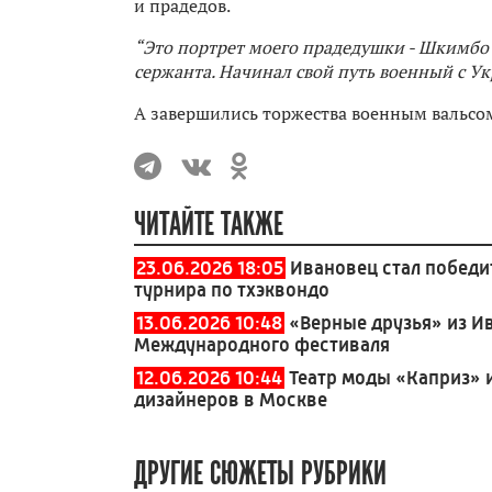
и прадедов.
“Это портрет моего прадедушки - Шкимбо
сержанта. Начинал свой путь военный с У
А завершились торжества военным вальсом,
ЧИТАЙТЕ ТАКЖЕ
23.06.2026 18:05
Ивановец стал победи
турнира по тхэквондо
13.06.2026 10:48
«Верные друзья» из И
Международного фестиваля
12.06.2026 10:44
Театр моды «Каприз» 
дизайнеров в Москве
ДРУГИЕ СЮЖЕТЫ РУБРИКИ