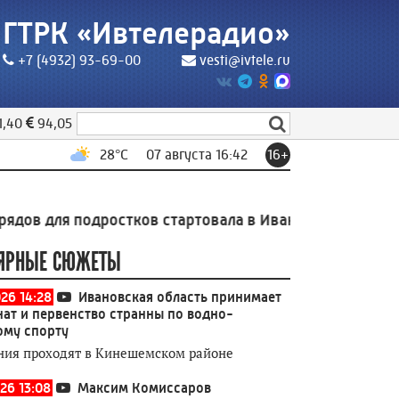
ГТРК «Ивтелерадио»
+7 (4932) 93-69-00
vesti@ivtele.ru
1,40
94,05
28
°C
07 августа 16:42
16+
ля подростков стартовала в Иванове
16:05
На истори
ЯРНЫЕ СЮЖЕТЫ
026 14:28
Ивановская область принимает
ат и первенство странны по водно-
ому спорту
ния проходят в Кинешемском районе
26 13:08
Максим Комиссаров