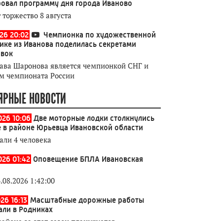
овал программу дня города Иваново
 торжество 8 августа
026 20:02
Чемпионка по художественной
ике из Иванова поделилась секретами
овок
ава Шаронова является чемпионкой СНГ и
м чемпионата России
ЯРНЫЕ НОВОСТИ
026 10:06
Две моторные лодки столкнулись
е в районе Юрьевца Ивановской области
али 4 человека
026 01:42
Оповещение БПЛА Ивановская
.08.2026 1:42:00
26 16:13
Масштабные дорожные работы
али в Родниках