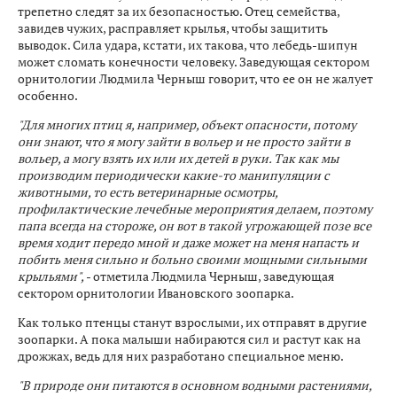
трепетно следят за их безопасностью. Отец семейства,
завидев чужих, расправляет крылья, чтобы защитить
выводок. Сила удара, кстати, их такова, что лебедь-шипун
может сломать конечности человеку. Заведующая сектором
орнитологии Людмила Черныш говорит, что ее он не жалует
особенно.
"Для многих птиц я, например, объект опасности, потому
они знают, что я могу зайти в вольер и не просто зайти в
вольер, а могу взять их или их детей в руки. Так как мы
производим периодически какие-то манипуляции с
животными, то есть ветеринарные осмотры,
профилактические лечебные мероприятия делаем, поэтому
папа всегда на стороже, он вот в такой угрожающей позе все
время ходит передо мной и даже может на меня напасть и
побить меня сильно и больно своими мощными сильными
крыльями",
- отметила Людмила Черныш, заведующая
сектором орнитологии Ивановского зоопарка.
Как только птенцы станут взрослыми, их отправят в другие
зоопарки. А пока малыши набираются сил и растут как на
дрожжах, ведь для них разработано специальное меню.
"В природе они питаются в основном водными растениями,