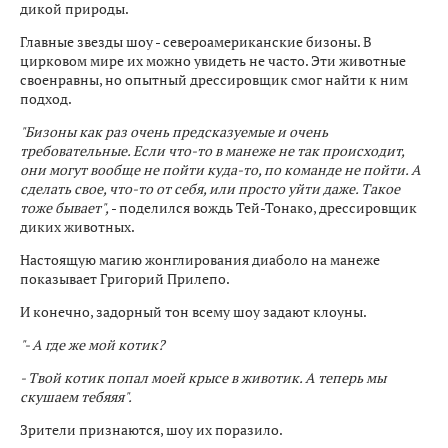
дикой природы.
Главные звезды шоу - североамериканские бизоны. В
цирковом мире их можно увидеть не часто. Эти животные
своенравны, но опытный дрессировщик смог найти к ним
подход.
"Бизоны как раз очень предсказуемые и очень
требовательные. Если что-то в манеже не так происходит,
они могут вообще не пойти куда-то, по команде не пойти. А
сделать свое, что-то от себя, или просто уйти даже. Такое
тоже бывает",
- поделился вождь Тей-Тонако, дрессировщик
диких животных.
Настоящую магию жонглирования диаболо на манеже
показывает Григорий Прилепо.
И конечно, задорный тон всему шоу задают клоуны.
"- А где же мой котик?
- Твой котик попал моей крысе в животик. А теперь мы
скушаем тебяяя".
Зрители признаются, шоу их поразило.