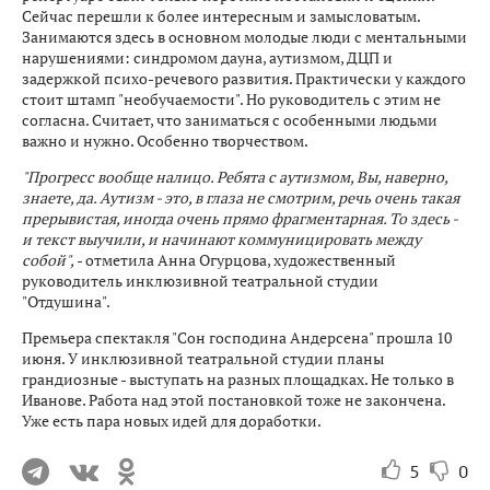
Сейчас перешли к более интересным и замысловатым.
Занимаются здесь в основном молодые люди с ментальными
нарушениями: синдромом дауна, аутизмом, ДЦП и
задержкой психо-речевого развития. Практически у каждого
стоит штамп "необучаемости". Но руководитель с этим не
согласна. Считает, что заниматься с особенными людьми
важно и нужно. Особенно творчеством.
"Прогресс вообще налицо. Ребята с аутизмом, Вы, наверно,
знаете, да. Аутизм - это, в глаза не смотрим, речь очень такая
прерывистая, иногда очень прямо фрагментарная. То здесь -
и текст выучили, и начинают коммуницировать между
собой",
- отметила Анна Огурцова, художественный
руководитель инклюзивной театральной студии
"Отдушина".
Премьера спектакля "Сон господина Андерсена" прошла 10
июня. У инклюзивной театральной студии планы
грандиозные - выступать на разных площадках. Не только в
Иванове. Работа над этой постановкой тоже не закончена.
Уже есть пара новых идей для доработки.
5
0