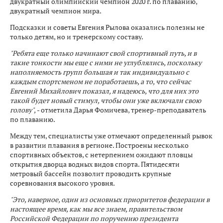
двукратный олимпийский чемпион 2020 г. по плаванию,
двукратный чемпион мира.
Подсказки и советы Евгения Рылова оказались полезны не
только детям, но и тренерскому составу.
"Ребята еще только начинают свой спортивный путь, и в
такие тонкости мы еще с ними не углублялись, поскольку
наполняемость групп большая и так индивидуально с
каждым спортсменом не поработаешь, а то, что сейчас
Евгений Михайлович показал, я надеюсь, что для них это
такой будет новый стимул, чтобы они уже включали свою
голову",
- отметила Дарья Фомичева, тренер-преподаватель
по плаванию.
Между тем, специалисты уже отмечают определенный рывок
в развитии плавания в регионе. Построены несколько
спортивных объектов, с нетерпением ожидают пловцы
открытия дворца водных видов спорта. Пятидесяти
метровый бассейн позволит проводить крупные
соревнования высокого уровня.
"Это, наверное, один из основных приоритетов федерации в
настоящее время, как мы все знаем, правительством
Российской Федерации по поручению президента