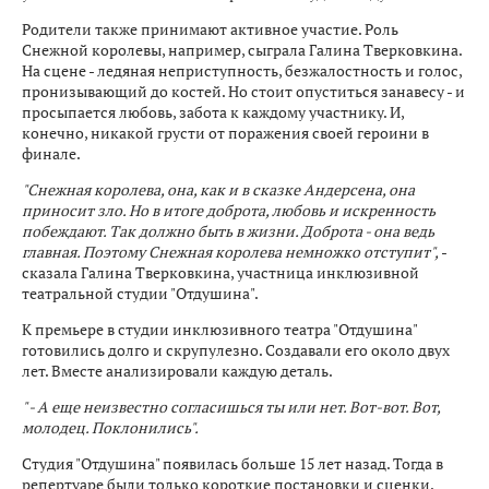
Родители также принимают активное участие. Роль
Снежной королевы, например, сыграла Галина Тверковкина.
На сцене - ледяная неприступность, безжалостность и голос,
пронизывающий до костей. Но стоит опуститься занавесу - и
просыпается любовь, забота к каждому участнику. И,
конечно, никакой грусти от поражения своей героини в
финале.
"Снежная королева, она, как и в сказке Андерсена, она
приносит зло. Но в итоге доброта, любовь и искренность
побеждают. Так должно быть в жизни. Доброта - она ведь
главная. Поэтому Снежная королева немножко отступит",
-
сказала Галина Тверковкина, участница инклюзивной
театральной студии "Отдушина".
К премьере в студии инклюзивного театра "Отдушина"
готовились долго и скрупулезно. Создавали его около двух
лет. Вместе анализировали каждую деталь.
" - А еще неизвестно согласишься ты или нет. Вот-вот. Вот,
молодец. Поклонились".
Студия "Отдушина" появилась больше 15 лет назад. Тогда в
репертуаре были только короткие постановки и сценки.