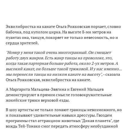
Эквилибристка на канате Ольга Рожковская порхает, словно
бабочка, под куполом цирка. На высоте 8-ми метров на
пуантах она, танцуя, покоряет не только невесомость, но и
сердца зрителей.
"Номер у меня такой очень многогранный. Он смещает
работу двух жанров. Есть жанр танцы на проволоке, это,
когда такая партерная больше работа, около 2-ух метров. А
высокий канат, он больше такой трюковой. И у нас именно...
мы перенесли танцы на низком канате на высоту",
- сказала
Ольга Рожковская, эквилибристка на канате.
А Маргарита Мальцева-Звягина и Евгений Мальцев
демонстрируют в прямом смысле головокружительные
жокейские трюки верховой езды.
В шоу артисты не только ломают границы невозможного, но
и показывают удивительные навыки дрессуры. Гвоздем
программы стал аттракцион животных "Дикая планета", где
вождь Тей-Тонако смог передать атмосферу необузданной