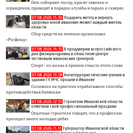
Они собирают мусор, красят лавочки и
ограждения, приводят в порядок клумбы в парках и скверах
07.08.2026 15:36
Подарить мечту и вернуть
здоровье юной ивановке может каждый житель
области
Сбор средств на лечение организовал
«Русфонд»
07.08.2026 14:35
В преддверии всероссийского
дня физкультурника в областном центре
чествовали ивановских тренеров
Спорт - их жизнь в прямом смысле этого слова
07.08.2026 13:38
Антитеррористические учения в
здании ГУ МЧС прошли в Иванове
Силовики на практике отрабатывали способы
противодействия боевикам
07.08.2026 12:33
Строители Ивановской области
отметили свой профессиональный праздник
Опытные строители говорят, что в профессию
приходит много молодых ребят
07.08.2026 11:31
Губернатор Ивановской области
оценил ремонт моста в Авдотьино