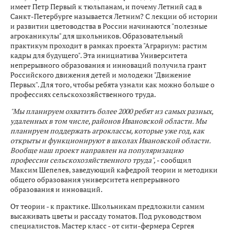
имеет Петр Первый к тюльпанам, и почему Летний сад в
Санкт-Петербурге называется Летним? С лекции об истории
и развитии цветоводства в России начинаются "полезные
агроканикулы" для школьников. Образовательный
практикум проходит в рамках проекта "Аграриум: растим
кадры для будущего". Эта инициатива Университета
непрерывного образования и инноваций получила грант
Российского движения детей и молодежи "Движение
Первых". Для того, чтобы ребята узнали как можно больше о
профессиях сельскохозяйственного труда.
"Мы планируем охватить более 2000 ребят из самых разных,
удаленных в том числе, районов Ивановской области. Мы
планируем поддержать агроклассы, которые уже год, как
открыты и функционируют в школах Ивановской области.
Вообще наш проект направлен на популяризацию
профессии сельскохозяйственного труда",
- сообщил
Максим Шепелев, заведующий кафедрой теории и методики
общего образования университета непрерывного
образования и инноваций.
От теории - к практике. Школьникам предложили самим
высаживать цветы и рассаду томатов. Под руководством
специалистов. Мастер класс - от сити-фермера Сергея