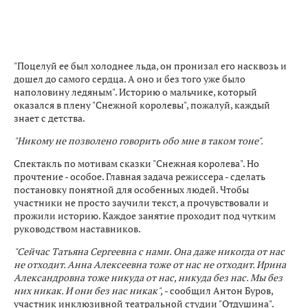
"Поцелуй ее был холоднее льда, он пронизал его насквозь и
дошел до самого сердца. А оно и без того уже было
наполовину ледяным". Историю о мальчике, который
оказался в плену "Снежной королевы", пожалуй, каждый
знает с детства.
"Никому не позволено говорить обо мне в таком тоне".
Спектакль по мотивам сказки "Снежная королева". Но
прочтение - особое. Главная задача режиссера - сделать
постановку понятной для особенных людей. Чтобы
участники не просто заучили текст, а прочувствовали и
прожили историю. Каждое занятие проходит под чутким
руководством наставников.
"Сейчас Татьяна Сергеевна с нами. Она даже никогда от нас
не отходит. Анна Алексеевна тоже от нас не отходит. Ирина
Александровна тоже никуда от нас, никуда без нас. Мы без
них никак. И они без нас никак",
- сообщил Антон Буров,
участник инклюзивной театральной студии "Отдушина".