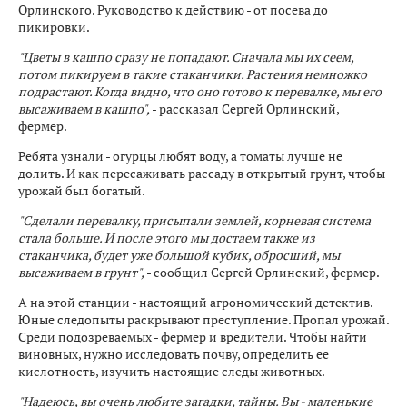
Орлинского. Руководство к действию - от посева до
пикировки.
"Цветы в кашпо сразу не попадают. Сначала мы их сеем,
потом пикируем в такие стаканчики. Растения немножко
подрастают. Когда видно, что оно готово к перевалке, мы его
высаживаем в кашпо",
- рассказал Сергей Орлинский,
фермер.
Ребята узнали - огурцы любят воду, а томаты лучше не
долить. И как пересаживать рассаду в открытый грунт, чтобы
урожай был богатый.
"Сделали перевалку, присыпали землей, корневая система
стала больше. И после этого мы достаем также из
стаканчика, будет уже большой кубик, обросший, мы
высаживаем в грунт",
- сообщил Сергей Орлинский, фермер.
А на этой станции - настоящий агрономический детектив.
Юные следопыты раскрывают преступление. Пропал урожай.
Среди подозреваемых - фермер и вредители. Чтобы найти
виновных, нужно исследовать почву, определить ее
кислотность, изучить настоящие следы животных.
"Надеюсь, вы очень любите загадки, тайны. Вы - маленькие