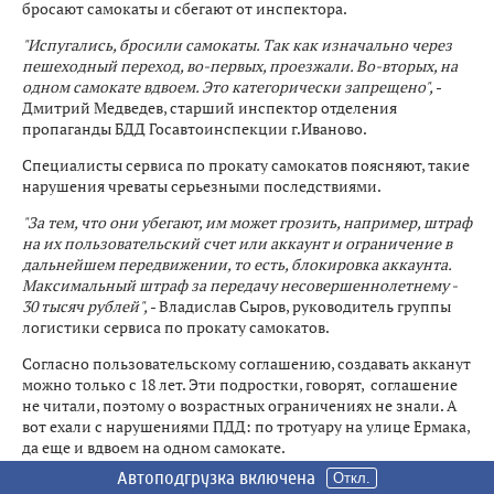
бросают самокаты и сбегают от инспектора.
"Испугались, бросили самокаты. Так как изначально через
пешеходный переход, во-первых, проезжали. Во-вторых, на
одном самокате вдвоем. Это категорически запрещено",
-
Дмитрий Медведев, старший инспектор отделения
пропаганды БДД Госавтоинспекции г.Иваново.
Специалисты сервиса по прокату самокатов поясняют, такие
нарушения чреваты серьезными последствиями.
"За тем, что они убегают, им может грозить, например, штраф
на их пользовательский счет или аккаунт и ограничение в
дальнейшем передвижении, то есть, блокировка аккаунта.
Максимальный штраф за передачу несовершеннолетнему -
30 тысяч рублей",
- Владислав Сыров, руководитель группы
логистики сервиса по прокату самокатов.
Согласно пользовательскому соглашению, создавать акканут
можно только с 18 лет. Эти подростки, говорят, соглашение
не читали, поэтому о возрастных ограничениях не знали. А
вот ехали с нарушениями ПДД: по тротуару на улице Ермака,
да еще и вдвоем на одном самокате.
Автоподгрузка включена
Автоподгрузка включена
Автоподгрузка включена
Автоподгрузка включена
Автоподгрузка включена
Автоподгрузка включена
Автоподгрузка включена
Откл.
Откл.
Откл.
Откл.
Откл.
Откл.
Откл.
"Чтобы в дальнейшем вот этого не повторялось. Поскольку 14