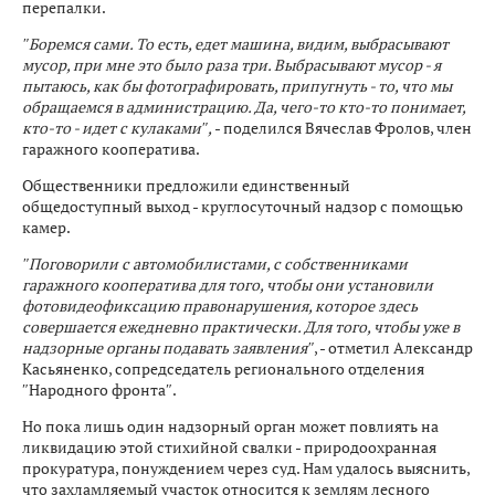
перепалки.
″Боремся сами. То есть, едет машина, видим, выбрасывают
мусор, при мне это было раза три. Выбрасывают мусор - я
пытаюсь, как бы фотографировать, припугнуть - то, что мы
обращаемся в администрацию. Да, чего-то кто-то понимает,
кто-то - идет с кулаками″,
- поделился Вячеслав Фролов, член
гаражного кооператива.
Общественники предложили единственный
общедоступный выход - круглосуточный надзор с помощью
камер.
″Поговорили с автомобилистами, с собственниками
гаражного кооператива для того, чтобы они установили
фотовидеофиксацию правонарушения, которое здесь
совершается ежедневно практически. Для того, чтобы уже в
надзорные органы подавать заявления″
, - отметил Александр
Касьяненко, сопредседатель регионального отделения
″Народного фронта″.
Но пока лишь один надзорный орган может повлиять на
ликвидацию этой стихийной свалки - природоохранная
прокуратура, понуждением через суд. Нам удалось выяснить,
что захламляемый участок относится к землям лесного