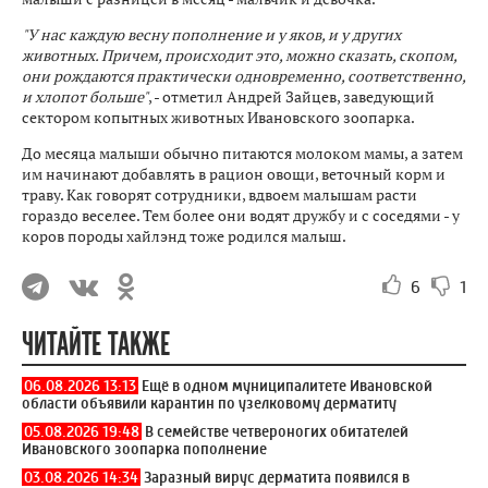
"У нас каждую весну пополнение и у яков, и у других
животных. Причем, происходит это, можно сказать, скопом,
они рождаются практически одновременно, соответственно,
и хлопот больше"
, - отметил Андрей Зайцев, заведующий
сектором копытных животных Ивановского зоопарка.
До месяца малыши обычно питаются молоком мамы, а затем
им начинают добавлять в рацион овощи, веточный корм и
траву. Как говорят сотрудники, вдвоем малышам расти
гораздо веселее. Тем более они водят дружбу и с соседями - у
коров породы хайлэнд тоже родился малыш.
6
1
ЧИТАЙТЕ ТАКЖЕ
06.08.2026 13:13
Ещё в одном муниципалитете Ивановской
области объявили карантин по узелковому дерматиту
05.08.2026 19:48
В семействе четвероногих обитателей
Ивановского зоопарка пополнение
03.08.2026 14:34
Заразный вирус дерматита появился в