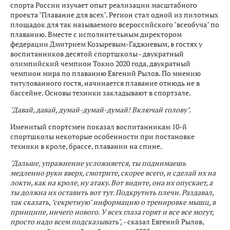
спорта России изучает опыт реализации масштабного
проекта "Плавание для всех". Регион стал одной из пилотных
площадок для так называемого всероссийского "всеобуча" по
плаванию. Вместе с исполнительным директором
федерации Дмитрием Козыревым-Гаджиевым, в гостях у
воспитанников десятой спортшколы - двукратный
олимпийский чемпион Токио 2020 года, двукратный
чемпион мира по плаванию Евгений Рылов. По мнению
титулованного гостя, начинается плавание отнюдь не в
бассейне. Основы техники закладывают в спортзале.
"Давай, давай, думай-думай-думай! Включай голову".
Именитый спортсмен показал воспитанникам 10-й
спортшколы некоторые особенности при постановке
техники в кроле, брассе, плавании на спине.
"Дальше, упражнение усложняется, ты поднимаешь
медленно руки вверх, смотрите, скорее всего, и сделай их на
локти, как на кроле, ну атаку. Вот видите, она их опускает, а
ты должна их оставить вот тут. Подкрутить плечи. Раздавал,
так сказать, "секретную" информацию о тренировке мышц, в
принципе, ничего нового. У всех глаза горят и все все могут,
просто надо всем подсказывать",
- сказал Евгений Рылов,