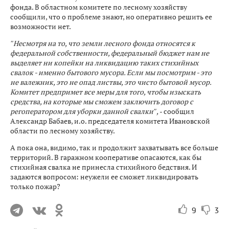
фонда. В областном комитете по лесному хозяйству
сообщили, что о проблеме знают, но оперативно решить ее
возможности нет.
″Несмотря на то, что земли лесного фонда относятся к
федеральной собственности, федеральный бюджет нам не
выделяет ни копейки на ликвидацию таких стихийных
свалок - именно бытового мусора. Если мы посмотрим - это
не валежник, это не опад листвы, это чисто бытовой мусор.
Комитет предпримет все меры для того, чтобы изыскать
средства, на которые мы сможем заключить договор с
регоператором для уборки данной свалки″,
- сообщил
Александр Бабаев, и.о. председателя комитета Ивановской
области по лесному хозяйству.
А пока она, видимо, так и продолжит захватывать все больше
территорий. В гаражном кооперативе опасаются, как бы
стихийная свалка не принесла стихийного бедствия. И
задаются вопросом: неужели ее сможет ликвидировать
только пожар?
9
3