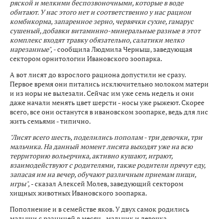
ряской и мелкими беспозвоночными, которые в воде
обитают. У нас этого нет и соответственно у нас рацион
комбикорма, запаренное зерно, червячки сухие, гамарус
сушеный, добавки витаминно-минеральные разные в этот
комплекс входят травку обязательно, салатики мелко
нарезанные", -
сообщила Людмила Черныш, заведующая
сектором орнитологии Ивановского зоопарка.
А вот лисят до взрослого рациона допустили не сразу.
Первое время они питались исключительно молоком матери
и из норы не вылезали. Сейчас им уже семь недель и они
даже начали менять цвет шерсти - носы уже рыжеют. Скорее
всего, все они останутся в ивановском зоопарке, ведь для лис
жить семьями - типично.
"Лисят всего шесть, поделились пополам - три девочки, три
мальчика. На данный момент лисята выходят уже на всю
территорию вольерчика, активно кушают, играют,
взаимодействуют с родителями, также родители прячут еду,
запасая им на вечер, обучают различным приемам пищи,
игры",
- сказал Алексей Молев, заведующий сектором
хищных животных Ивановского зоопарка.
Пополнение и в семействе яков. У двух самок родились
малыши с разницей в месяц - мальчик и девочка.