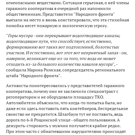
огнеопасными веществами. Ситуация серьезная, о ней члены
гаражного кооператива в очередной раз напомнили
общественникам. Представители ″Народного фронта″
выехали на место и вновь констатировали, что эта стихийная
помойка несет пожарную и экологическую угрозу.
″Горы мусора - они перекрывают водоотводящие каналы,
водоотводящие пути, что способствует, естественно,
формированию вот таких вот подтоплений, болотистых
участков. И естественно, вот этот вот неприятный запах - он,
наверное, возникает еще из-за того, что вода не может
отходить из-за большого количества навалов мусора″,
-
сообщила Марина Римская, сопредседатель регионального
штаба ″Народного фронта″.
Активисты поинтересовались у представителей гаражного
кооператива, почему они не заключили спецконтракт с
регоператором и не оборудовали площадку ТКО.
Автолюбители объяснили, что когда-то попытка была, но
даже если здесь поставить пять контейнеров, беспредельное
свинство не прекратится. Шлагбаум тут не поставить, ведь
дорога по 6-й Рощинской улице - общего пользования. А
дежурить-сторожить у мужчин получается крайне редко.
При этом часто с обнаглевшими нарушителями происходят