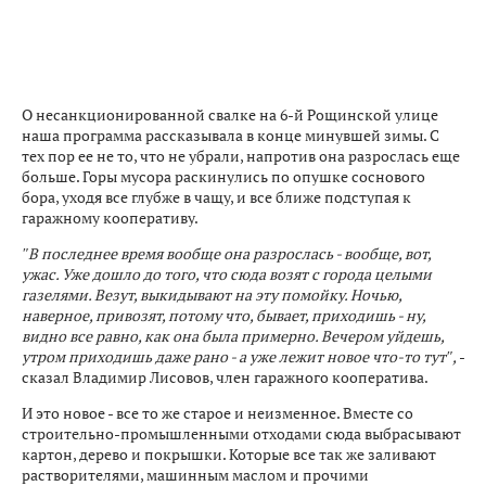
О несанкционированной свалке на 6-й Рощинской улице
наша программа рассказывала в конце минувшей зимы. С
тех пор ее не то, что не убрали, напротив она разрослась еще
больше. Горы мусора раскинулись по опушке соснового
бора, уходя все глубже в чащу, и все ближе подступая к
гаражному кооперативу.
″В последнее время вообще она разрослась - вообще, вот,
ужас. Уже дошло до того, что сюда возят с города целыми
газелями. Везут, выкидывают на эту помойку. Ночью,
наверное, привозят, потому что, бывает, приходишь - ну,
видно все равно, как она была примерно. Вечером уйдешь,
утром приходишь даже рано - а уже лежит новое что-то тут″,
-
сказал Владимир Лисовов, член гаражного кооператива.
И это новое - все то же старое и неизменное. Вместе со
строительно-промышленными отходами сюда выбрасывают
картон, дерево и покрышки. Которые все так же заливают
растворителями, машинным маслом и прочими