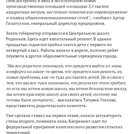
себя достройку и ввод в эксплуатацию новых
производственных площадей площадью 3,5 тысячи
квадратных метров, частичное техническое перевооружение
и подвод общекоммуникационных сетей",
- сообщил Артур
Гизатуллин, генеральный директор предприятия.
Затем губернатор отправился в Центральную школу
Родников. Здесь идет капитальный ремонт. В здании
тридцатых годов постройки учатся дети с первого по
четвертый класс. Работы начали в апреле, поэтому ребят
перевели в другие образовательные учреждения города.
"Мы все родители понимали, что придется выйти из зоны
комфорта на какое-то время, что придется нам решить, ну,
новые проблемы, как-то туда доставлять детей. Но в связи с
тем, что мы все-таки понимали, что результат этого требует,
то есть мы хотим новую школу, мы хотим безопасную школу,
мы хотим красивую школу для своих детей, поэтому мы
готовы были потерпеть",
- высказалась Татьяна Ухалова,
представитель родительского комитета.
Уже сделали стяжку на первом этаже, начали штукатурить
стены второго, поменяли окна. Капремонт идет по
федеральной программе комплексного развития сельских
территорий.