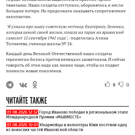
тяжелыми. Наши солдаты отступали, оборонялись и несли
большие потери. Но продолжали оказывать сопротивление
оккупантам.
"Я узнала про нашу советскую летчицу Екатерину Зеленко,
которая ценой своей жизни, пошла на таран на вражеский
самолет 12 сентября 1941 года",
- поделилась Алина
Толмачева, ученица школы № 24.
Каждый день Великой Отечественной наши солдаты
героически бились против немецких захватчиков. И сейчас
говорить об этом надо как можно чаще, чтобы их подвиг
помнили новые поколения.
8
0
ЧИТАЙТЕ ТАКЖЕ
03.08.2026 12:32
Город Иваново победил в региональном этапе
Международной Премии «МЫВМЕСТЕ»
03.08.2026 10:01
Юнармейцы и волонтеры Южи посетили одну
из воинских частей Ивановской области