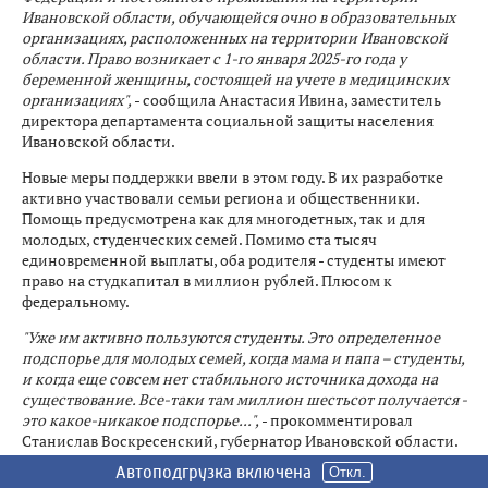
Ивановской области, обучающейся очно в образовательных
организациях, расположенных на территории Ивановской
области. Право возникает с 1-го января 2025-го года у
беременной женщины, состоящей на учете в медицинских
организациях",
- сообщила Анастасия Ивина, заместитель
директора департамента социальной защиты населения
Ивановской области.
Новые меры поддержки ввели в этом году. В их разработке
активно участвовали семьи региона и общественники.
Помощь предусмотрена как для многодетных, так и для
молодых, студенческих семей. Помимо ста тысяч
единовременной выплаты, оба родителя - студенты имеют
право на студкапитал в миллион рублей. Плюсом к
федеральному.
"Уже им активно пользуются студенты. Это определенное
подспорье для молодых семей, когда мама и папа – студенты,
и когда еще совсем нет стабильного источника дохода на
существование. Все-таки там миллион шестьсот получается -
это какое-никакое подспорье...",
- прокомментировал
Станислав Воскресенский, губернатор Ивановской области.
Автоподгрузка включена
Автоподгрузка включена
Автоподгрузка включена
Автоподгрузка включена
Автоподгрузка включена
Автоподгрузка включена
Автоподгрузка включена
Откл.
Откл.
Откл.
Откл.
Откл.
Откл.
Откл.
Анастасия и ее супруг на миллион претендовать не могут.