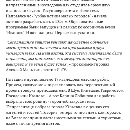
направлениями в исследованиях студентов сразу двух
ивановских вузов - Госуниверситета и Политеха.
Направление - "урбанистика малых городов" - начали
активно разрабатывать в 2023-м. Образовательные
программы были запущены в рамках консорциума вузов
"Иваново". И вот - защита. Первые выпускники.
"Сегодняшние защиты венчают двухлетнее обучение
магистрантов по магистерским программам в двух
университетах. На наш взгляд, эта система изначально была
оправдана, мы понимали, что междисциплинарность
выиграет, и за этим будет успех",
- прокомментировал
Алексей Малыгин, ректор ИвГУ.
На защите представлено 17 исследовательских работ.
Причем, каждую можно реализовать как перспективный
проект, говорят преподаватели. В Шуе, Кинешме, Гавриловом
Посаде или Иванове... А вот Карина Лобанова для работы
выбрала свою родину - город-юбиляр. Ее тема:
"Репрезентация образа города Юрьевца в оценках его
жителей и гостей". Говорит, теперь точно знает, как городок
на Волге воспринимается местными жителями и туристами,
даже с точки зрения цветов.