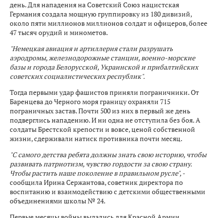
день. Для нападения на Советский Союз нацистская
Германия создала мощную группировку из 180 дивизий,
около пяти миллионов миллионов солдат и офицеров, более
47 тысяч орудий и минометов.
"Немецкая авиация и артиллерия стали разрушать
аэродромы, железнодорожные станции, военно-морские
базы и города Белорусской, Украинской и прибалтийских
советских социалистических республик".
Тогда первыми удар фашистов приняли пограничники. От
Баренцева до Черного моря границу охраняли 715
пограничных застав. Почти 500 из них в первый же день
подверглись нападению. И ни одна не отступила без боя. А
солдаты Брестской крепости и вовсе, ценой собственной
жизни, сдерживали натиск противника почти месяц.
"С самого детства ребята должны знать свою историю, чтобы
развивать патриотизм, чувство гордости за свою страну.
Чтобы растить наше поколение в правильном русле", -
сообщила Ирина Сержантова, советник директора по
воспитанию и взаимодействию с детскими общественными
объединениями школы № 24.
Первые месяцы войны выдались для Красной Армии