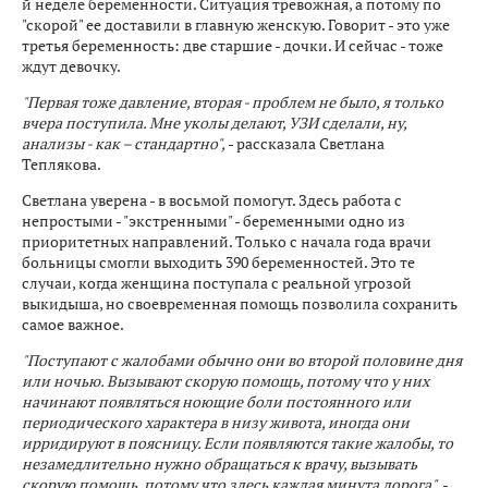
й неделе беременности. Ситуация тревожная, а потому по
"скорой" ее доставили в главную женскую. Говорит - это уже
третья беременность: две старшие - дочки. И сейчас - тоже
ждут девочку.
"Первая тоже давление, вторая - проблем не было, я только
вчера поступила. Мне уколы делают, УЗИ сделали, ну,
анализы - как – стандартно",
- рассказала Светлана
Теплякова.
Светлана уверена - в восьмой помогут. Здесь работа с
непростыми - "экстренными" - беременными одно из
приоритетных направлений. Только с начала года врачи
больницы смогли выходить 390 беременностей. Это те
случаи, когда женщина поступала с реальной угрозой
выкидыша, но своевременная помощь позволила сохранить
самое важное.
"Поступают с жалобами обычно они во второй половине дня
или ночью. Вызывают скорую помощь, потому что у них
начинают появляться ноющие боли постоянного или
периодического характера в низу живота, иногда они
ирридируют в поясницу. Если появляются такие жалобы, то
незамедлительно нужно обращаться к врачу, вызывать
скорую помощь, потому что здесь каждая минута дорога",
-