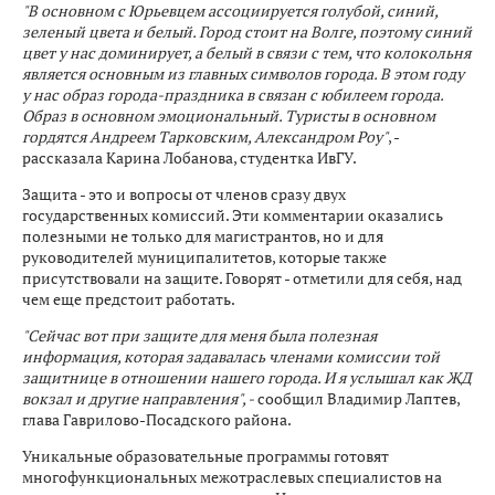
"В основном с Юрьевцем ассоциируется голубой, синий,
зеленый цвета и белый. Город стоит на Волге, поэтому синий
цвет у нас доминирует, а белый в связи с тем, что колокольня
является основным из главных символов города. В этом году
у нас образ города-праздника в связан с юбилеем города.
Образ в основном эмоциональный. Туристы в основном
гордятся Андреем Тарковским, Александром Роу"
, -
рассказала Карина Лобанова, студентка ИвГУ.
Защита - это и вопросы от членов сразу двух
государственных комиссий. Эти комментарии оказались
полезными не только для магистрантов, но и для
руководителей муниципалитетов, которые также
присутствовали на защите. Говорят - отметили для себя, над
чем еще предстоит работать.
"Сейчас вот при защите для меня была полезная
информация, которая задавалась членами комиссии той
защитнице в отношении нашего города. И я услышал как ЖД
вокзал и другие направления", -
сообщил Владимир Лаптев,
глава Гаврилово-Посадского района.
Уникальные образовательные программы готовят
многофункциональных межотраслевых специалистов на