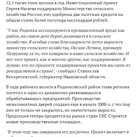
12,5 тысяч тонн молока в год. Инвестиционный проект
Сергея Нагаева поддержало Министерство сельского
хозяйства России, ему одобрены два льготных кредита на
общую сумму более полутора миллиардов рублей.
"У нас Родники ассоциируются промышленный вроде как
район, на самом деле бурно развивается и сельское
хозяйство. Я особые слова благодарности хотел выразить
министру сельского хозяйства, Оксане Лутвиц, премьеру
Патрушеву за то, что поверили в наше сельское хозяйство. И
вот этот проект, как и многие другие, нас поддерживают. Я
думаю, что по проценту поддержанных проектов мы одни из
рекордсменов в стране",
- сообщил Станислав
Воскресенский, губернатор Ивановской области.
В ходе рабочего визита в Родниковский район глава региона
посетил и одно из динамично развивающихся
обрабатывающих предприятий. Производство
межкомнатных дверей создано еще в начале 2000-х, с тех пор
оно не только не закрылось, но значительно выросло.
Продукция теперь продается на рынки стран СНГ. Строятся
новые производственные площадки.
"В этом году мы завершаем его досрочно. Проект включает в