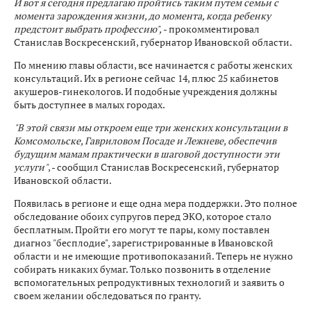
И вот я сегодня предлагаю пройтись таким путем семьи с
момента зарождения жизни, до момента, когда ребенку
предстоит выбрать профессию",
- прокомментировал
Станислав Воскресенский, губернатор Ивановской области.
По мнению главы области, все начинается с работы женских
консультаций. Их в регионе сейчас 14, плюс 25 кабинетов
акушеров-гинекологов. И подобные учреждения должны
быть доступнее в малых городах.
"В этой связи мы откроем еще три женских консультации в
Комсомольске, Гавриловом Посаде и Лежневе, обеспечив
будущим мамам практически в шаговой доступности эти
услуги"
, - сообщил Станислав Воскресенский, губернатор
Ивановской области.
Появилась в регионе и еще одна мера поддержки. Это полное
обследование обоих супругов перед ЭКО, которое стало
бесплатным. Пройти его могут те пары, кому поставлен
диагноз "бесплодие", зарегистрированные в Ивановской
области и не имеющие противопоказаний. Теперь не нужно
собирать никаких бумаг. Только позвонить в отделение
вспомогательных репродуктивных технологий и заявить о
своем желании обследоваться по гранту.