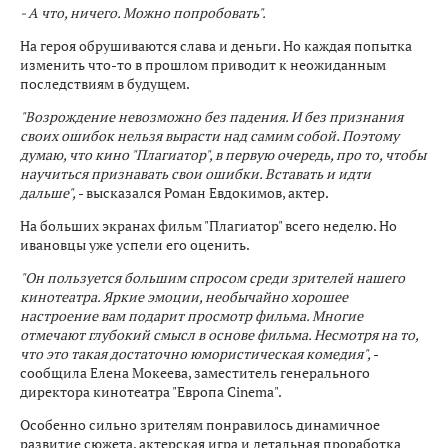
- А что, ничего. Можно попробовать".
На героя обрушиваются слава и деньги. Но каждая попытка
изменить что-то в прошлом приводит к неожиданным
последствиям в будущем.
"Возрождение невозможно без падения. И без признания
своих ошибок нельзя вырасти над самим собой. Поэтому
думаю, что кино "Плагиатор", в первую очередь, про то, чтобы
научиться признавать свои ошибки. Вставать и идти
дальше",
- высказался Роман Евдокимов, актер.
На больших экранах фильм "Плагиатор" всего неделю. Но
ивановцы уже успели его оценить.
"Он пользуется большим спросом среди зрителей нашего
кинотеатра. Яркие эмоции, необычайно хорошее
настроение вам подарит просмотр фильма. Многие
отмечают глубокий смысл в основе фильма. Несмотря на то,
что это такая достаточно юмористическая комедия",
-
сообщила Елена Мокеева, заместитель генерального
директора кинотеатра "Европа Cinema".
Особенно сильно зрителям понравилось динамичное
развитие сюжета, актерская игра и детальная проработка