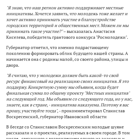
"Я знаю, что наш регион активно поддерживает местные
инициативы. Хочется заявить, что молодежь тоже желает и
хочет активно принимать участие в благоустройстве
городских территорий и общественных мест. Можем ли мы
принимать такое участие?"
– высказалась Анастасия
Киселева, победитель грантового конкурса "Росмолодежи".
Губернатор отметил, что именно подрастающему
поколению формировать облик будущего нашей страны. А
начинается она с родины малой, со своего района, улицы и
двора.
"Я считаю, что у молодежи должен быть какой-то свой
ресурс финансовый на реализацию своих инициатив. Я это
поддержу. Конкретную сумму мы объявим, когда будет
финальная сумма по общему проекту "Местных инициатив"
на следующий год. Мы объявим со следующего года, но у нас,
знаете, как в стране, - инициатива наказуема. Поэтому я вас
прошу, участвуйте тогда",
- прокомментировал Станислав
Воскресенский, губернатор Ивановской области
В беседе со Станиславом Воскресенским молодые шуяне
рассказали и о проектах, реализуемых в своем городе. В том
числе - связанного с возрождением одного из знаковых и