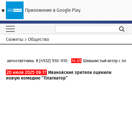
Приложение в Google Play
ГТРК «Ивтелерадио»
30
°C
07 августа 14:13
Сюжеты > Общество
автоответчика:
8 (4932) 930-930
14:03
Шквалистый ветер с порывами
20 июля 2025 09:17
Ивановские зрители оценили
новую комедию "Плагиатор"