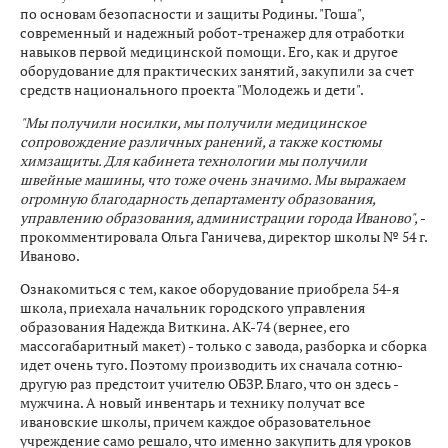
по основам безопасности и защиты Родины. "Гоша",
современный и надежный робот-тренажер для отработки
навыков первой медицинской помощи. Его, как и другое
оборудование для практических занятий, закупили за счет
средств национального проекта "Молодежь и дети".
"Мы получили носилки, мы получили медицинское
сопровождение различных ранений, а также костюмы
химзащиты. Для кабинета технологии мы получили
швейные машины, что тоже очень значимо. Мы выражаем
огромную благодарность департаменту образования,
управлению образования, администрации города Иваново",
-
прокомментировала Ольга Ганичева, директор школы № 54 г.
Иваново.
Ознакомиться с тем, какое оборудование приобрела 54-я
школа, приехала начальник городского управления
образования Надежда Виткина. АК-74 (вернее, его
массогабаритный макет) - только с завода, разборка и сборка
идет очень туго. Поэтому производить их сначала сотню-
другую раз предстоит учителю ОБЗР. Благо, что он здесь -
мужчина. А новый инвентарь и технику получат все
ивановские школы, причем каждое образовательное
учреждение само решало, что именно закупить для уроков