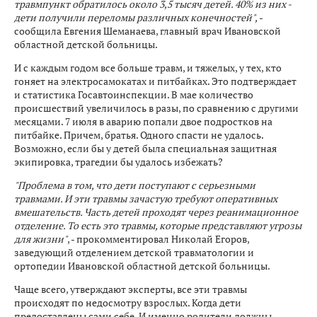
травмпункт обратилось около 3,5 тысяч детей. 40% из них -
дети получили переломы различных конечностей",
-
сообщила Евгения Шеманаева, главный врач Ивановской
областной детской больницы.
И с каждым годом все больше травм, и тяжелых, у тех, кто
гоняет на электросамокатах и питбайках. Это подтверждает
и статистика Госавтоинспекции. В мае количество
происшествий увеличилось в разы, по сравнению с другими
месяцами. 7 июля в аварию попали двое подростков на
питбайке. Причем, братья. Одного спасти не удалось.
Возможно, если бы у детей была специальная защитная
экипировка, трагедии бы удалось избежать?
"Проблема в том, что дети поступают с серьезными
травмами. И эти травмы зачастую требуют оперативных
вмешательств. Часть детей проходят через реанимационное
отделение. То есть это травмы, которые представляют угрозы
для жизни"
, - прокомментировал Николай Егоров,
заведующий отделением детской травматологии и
ортопедии Ивановской областной детской больницы.
Чаще всего, утверждают эксперты, все эти травмы
происходят по недосмотру взрослых. Когда дети
предоставлены сами себе. И именно родители должны