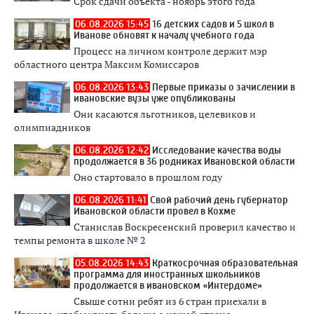
Срок сдачи объекта - ноябрь этого года
06.08.2026 15:45
16 детских садов и 5 школ в
Иванове обновят к началу учебного года
Процесс на личном контроле держит мэр
областного центра Максим Комиссаров
06.08.2026 13:43
Первые приказы о зачислении в
ивановские вузы уже опубликованы
Они касаются льготников, целевиков и
олимпиадников
06.08.2026 12:42
Исследование качества воды
продолжается в 36 родниках Ивановской области
Оно стартовало в прошлом году
06.08.2026 11:41
Свой рабочий день губернатор
Ивановской области провел в Кохме
Станислав Воскресенский проверил качество и
темпы ремонта в школе № 2
05.08.2026 14:43
Краткосрочная образовательная
программа для иностранных школьников
продолжается в ивановском «Интердоме»
Свыше сотни ребят из 6 стран приехали в