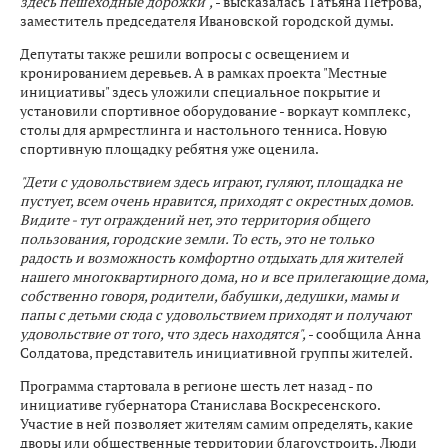
здесь пешеходные дорожки",
- высказалась Татьяна Петрова,
заместитель председателя Ивановской городской думы.
Депутаты также решили вопросы с освещением и
кронированием деревьев. А в рамках проекта "Местные
инициативы" здесь уложили специальное покрытие и
установили спортивное оборудование - воркаут комплекс,
столы для армрестлинга и настольного тенниса. Новую
спортивную площадку ребятня уже оценила.
"Дети с удовольствием здесь играют, гуляют, площадка не
пустует, всем очень нравится, приходят с окрестных домов.
Видите - тут ограждений нет, это территория общего
пользования, городские земли. То есть, это не только
радость и возможность комфортно отдыхать для жителей
нашего многоквартирного дома, но и все прилегающие дома,
собственно говоря, родители, бабушки, дедушки, мамы и
папы с детьми сюда с удовольствием приходят и получают
удовольствие от того, что здесь находятся",
- сообщила Анна
Солдатова, представитель инициативной группы жителей.
Программа стартовала в регионе шесть лет назад - по
инициативе губернатора Станислава Воскресенского.
Участие в ней позволяет жителям самим определять, какие
дворы или общественные территории благоустроить. Люди