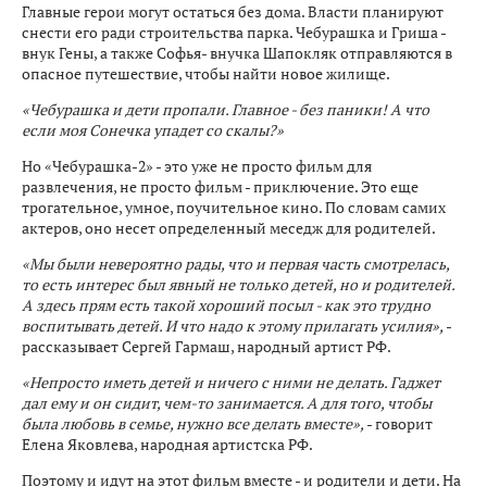
Главные герои могут остаться без дома. Власти планируют
снести его ради строительства парка. Чебурашка и Гриша -
внук Гены, а также Софья- внучка Шапокляк отправляются в
опасное путешествие, чтобы найти новое жилище.
«Чебурашка и дети пропали. Главное - без паники! А что
если моя Сонечка упадет со скалы?»
Но «Чебурашка-2» - это уже не просто фильм для
развлечения, не просто фильм - приключение. Это еще
трогательное, умное, поучительное кино. По словам самих
актеров, оно несет определенный меседж для родителей.
«Мы были невероятно рады, что и первая часть смотрелась,
то есть интерес был явный не только детей, но и родителей.
А здесь прям есть такой хороший посыл - как это трудно
воспитывать детей. И что надо к этому прилагать усилия»,
-
рассказывает Сергей Гармаш, народный артист РФ.
«Непросто иметь детей и ничего с ними не делать. Гаджет
дал ему и он сидит, чем-то занимается. А для того, чтобы
была любовь в семье, нужно все делать вместе»,
- говорит
Елена Яковлева, народная артистска РФ.
Поэтому и идут на этот фильм вместе - и родители и дети. На