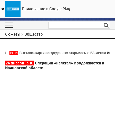
Приложение в Google Play
ГТРК «Ивтелерадио»
22
°C
09 августа 15:23
Сюжеты > Общество
0
14:14
Выставка картин осужденных открылась к 155-летию Иванов
24 января 15:10
Операция «нелегал» продолжается в
Ивановской области