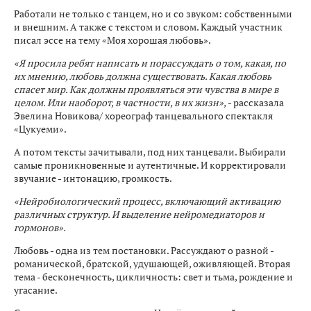
Работали не только с танцем, но и со звуком: собственными
и внешним. А также с текстом и словом. Каждый участник
писал эссе на тему «Моя хорошая любовь».
«Я просила ребят написать и порассуждать о том, какая, по
их мнению, любовь должна существовать. Какая любовь
спасет мир. Как должны проявляться эти чувства в мире в
целом. Или наоборот, в частности, в их жизн»,
- рассказала
Эвелина Новикова/ хореограф танцевального спектакля
«Цукуеми».
А потом тексты зачитывали, под них танцевали. Выбирали
самые проникновенные и аутентичные. И корректировали
звучание - интонацию, громкость.
«Нейробиологический процесс, включающий активацию
различных структур. И выделение нейромедиаторов и
гормонов».
Любовь - одна из тем постановки. Рассуждают о разной -
романической, братской, удушающей, оживляющей. Вторая
тема - бесконечность, цикличность: свет и тьма, рождение и
угасание.