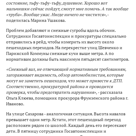
состояние, тьфу-тьфу-тьфу, душевное. Хорошо вот
мальчишки сейчас пойдут, смогут мне помочь. А так вообще
«труба». Вообще ужас. Нигде ничего не чистится»
, -
поделилась Марина Ушакова.
Проблем добавляют и снежные сугробы вдоль обочин.
Сотрудники Госавтоинспекции и прокуратуры специально
отправились в рейд, чтобы измерить их высоту около
пешеходных переходов. На перекрестке улиц Шевченко и
Парижской Коммуны снежные кучи выше метра. А по
нормативам должны быть максимум пятьдесят сантиметров.
«Снежный вал, не отвечающий нормативным требованиям,
загораживает видимость, обзор автомобилистам, которые
могут не заметить пешеходов, что может привести к ДТП.
Соответственно, прокуратурой района и проводится
проверка, чтобы предотвратить нарушения»,
- рассказала
Ольга Клюева, помощник прокурора Фрунзенского района г.
Иваново.
На улице Сахарова - аналогичная ситуация. Высота навалов
превышает один метр. Кстати, этот пешеходный переход
расположен рядом со школой. Каждый день его пересекают
дети. В пятницу сотрудники Госавтоинспекции и