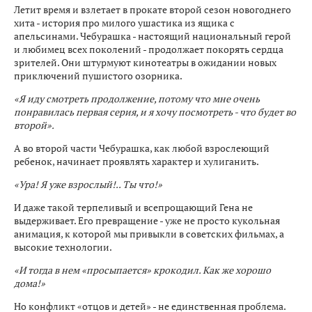
Летит время и взлетает в прокате второй сезон новогоднего
хита - история про милого ушастика из ящика с
апельсинами. Чебурашка - настоящий национальный герой
и любимец всех поколений - продолжает покорять сердца
зрителей. Они штурмуют кинотеатры в ожидании новых
приключений пушистого озорника.
«Я иду смотреть продолжение, потому что мне очень
понравилась первая серия, и я хочу посмотреть - что будет во
второй».
А во второй части Чебурашка, как любой взрослеющий
ребенок, начинает проявлять характер и хулиганить.
«Ура! Я уже взрослый!.. Ты что!»
И даже такой терпеливый и всепрощающий Гена не
выдерживает. Его превращение - уже не просто кукольная
анимация, к которой мы привыкли в советских фильмах, а
высокие технологии.
«И тогда в нем «просыпается» крокодил. Как же хорошо
дома!»
Но конфликт «отцов и детей» - не единственная проблема.