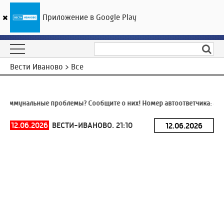
Приложение в Google Play
ГТРК «Ивтелерадио»
22
°C
09 августа 15:55
Вести Иваново > Все
оммунальные проблемы? Сообщите о них! Номер автоответчика:
8 (4
12.06.2026
ВЕСТИ-ИВАНОВО. 21:10