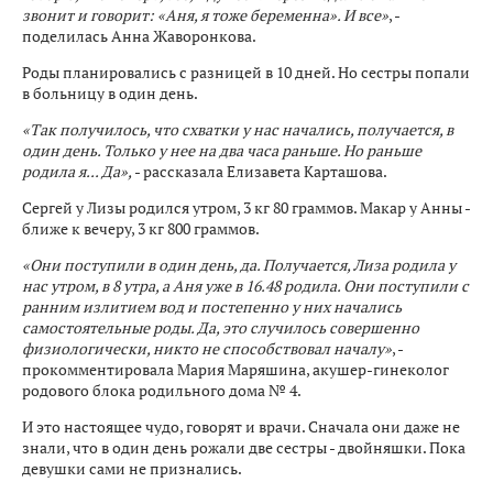
звонит и говорит: «Аня, я тоже беременна». И все»
, -
поделилась Анна Жаворонкова.
Роды планировались с разницей в 10 дней. Но сестры попали
в больницу в один день.
«Так получилось, что схватки у нас начались, получается, в
один день. Только у нее на два часа раньше. Но раньше
родила я... Да»,
- рассказала Елизавета Карташова.
Сергей у Лизы родился утром, 3 кг 80 граммов. Макар у Анны -
ближе к вечеру, 3 кг 800 граммов.
«Они поступили в один день, да. Получается, Лиза родила у
нас утром, в 8 утра, а Аня уже в 16.48 родила. Они поступили с
ранним излитием вод и постепенно у них начались
самостоятельные роды. Да, это случилось совершенно
физиологически, никто не способствовал началу»
, -
прокомментировала Мария Маряшина, акушер-гинеколог
родового блока родильного дома № 4.
И это настоящее чудо, говорят и врачи. Сначала они даже не
знали, что в один день рожали две сестры - двойняшки. Пока
девушки сами не признались.