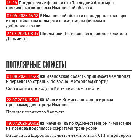
14:44
Продолжение франшизы «Последний богатырь»
появилось в кинозалах Ивановской области
07.04.2026 16:12
В Ивановской области создадут настольную
игру о «Золотом кольце» и снимут мультфильмы о
добровольчестве
27.03.2026 08:37
Школьники Пестяковского района отметили
День аиста
ПОПУЛЯРНЫЕ СЮЖЕТЫ
01.08.2026 14:28
Ивановская область принимает чемпионат
и первенство странны по водно-моторному спорту
Состязания проходят в Кинешемском районе
22.07.2026 13:08
Максим Комиссаров анонсировал
программу дня города Иваново
Пройдет торжество 8 августа
19.07.2026 20:02
Чемпионка по художественной гимнастике
из Иванова поделилась секретами тренировок
Владислава Шаронова является чемпионкой СНГ и призером