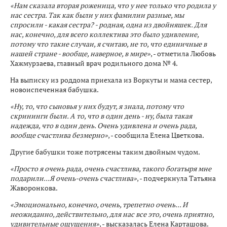
«Нам сказала вторая роженица, что у нее только что родила у
нас сестра. Так как были у них фамилии разные, мы
спросили - какая сестра? - родная, одна из двойняшек. Для
нас, конечно, для всего коллектива это было удивление,
потому что такие случаи, я считаю, не то, что единичные в
нашей стране - вообще, наверное, в мире»
, - отметила Любовь
Хажмурзаева, главный врач родильного дома № 4.
На выписку из роддома приехала из Воркуты и мама сестер,
новоиспеченная бабушка.
«Ну, то, что сыновья у них будут, я знала, потому что
скрининги были. А то, что в один день - ну, была такая
надежда, что в один день. Очень удивлена и очень рада,
вообще счастлива безмерно»
, - сообщила Елена Цветкова.
Другие бабушки тоже потрясены таким двойным чудом.
«Просто я очень рада, очень счастлива, такого богатыря мне
подарили...Я очень-очень счастлива»
, - подчеркнула Татьяна
Жаворонкова.
«Эмоционально, конечно, очень, трепетно очень... И
неожиданно, действительно, для нас все это, очень приятно,
удивительные ощущения»
, - высказалась Елена Карташова.