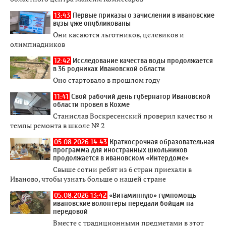
13:43
Первые приказы о зачислении в ивановские
вузы уже опубликованы
Они касаются льготников, целевиков и
олимпиадников
12:42
Исследование качества воды продолжается
в 36 родниках Ивановской области
Оно стартовало в прошлом году
11:41
Свой рабочий день губернатор Ивановской
области провел в Кохме
Станислав Воскресенский проверил качество и
темпы ремонта в школе № 2
05.08.2026 14:43
Краткосрочная образовательная
программа для иностранных школьников
продолжается в ивановском «Интердоме»
Свыше сотни ребят из 6 стран приехали в
Иваново, чтобы узнать больше о нашей стране
05.08.2026 13:42
«Витаминную» гумпомощь
ивановские волонтеры передали бойцам на
передовой
Вместе с традиционными предметами в этот