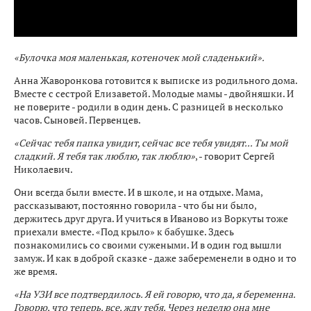
«Булочка моя маленькая, котеночек мой сладенький».
Анна Жаворонкова готовится к выписке из родильного дома.
Вместе с сестрой Елизаветой. Молодые мамы - двойняшки. И
не поверите - родили в один день. С разницей в несколько
часов. Сыновей. Первенцев.
«Сейчас тебя папка увидит, сейчас все тебя увидят... Ты мой
сладкий. Я тебя так люблю, так люблю»
, - говорит Сергей
Николаевич.
Они всегда были вместе. И в школе, и на отдыхе. Мама,
рассказывают, постоянно говорила - что бы ни было,
держитесь друг друга. И учиться в Иваново из Воркуты тоже
приехали вместе. «Под крыло» к бабушке. Здесь
познакомились со своими сужеными. И в один год вышли
замуж. И как в доброй сказке - даже забеременели в одно и то
же время.
«На УЗИ все подтвердилось. Я ей говорю, что да, я беременна.
Говорю, что теперь, все, жду тебя. Через неделю она мне