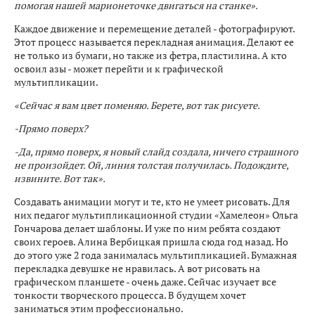
помогая нашей марионеточке двигаться на станке».
Каждое движение и перемещение деталей - фотографируют.
Этот процесс называется перекладная анимация. Делают ее
не только из бумаги, но также из фетра, пластилина. А кто
освоил азы - может перейти и к графической
мультипликации.
«Сейчас я вам цвет поменяю. Берете, вот так рисуете.
-Прямо поверх?
-Да, прямо поверх, я новый слайд создала, ничего страшного
не произойдет. Ой, линия толстая получилась. Подождите,
извините. Вот так».
Создавать анимации могут и те, кто не умеет рисовать. Для
них педагог мультипликационной студии «Хамелеон» Ольга
Гончарова делает шаблоны. И уже по ним ребята создают
своих героев. Алина Вербицкая пришла сюда год назад. Но
до этого уже 2 года занималась мультипликацией. Бумажная
перекладка девушке не нравилась. А вот рисовать на
графическом планшете - очень даже. Сейчас изучает все
тонкости творческого процесса. В будущем хочет
заниматься этим профессионально.