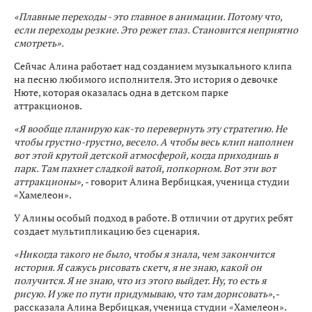
«Плавные переходы - это главное в анимации. Потому что,
если переходы резкие. Это режет глаз. Становится неприятно
смотреть».
Сейчас Алина работает над созданием музыкального клипа
на песню любимого исполнителя. Это история о девочке
Нюте, которая оказалась одна в детском парке
аттракционов.
«Я вообще планирую как-то перевернуть эту стратегию. Не
чтобы грустно-грустно, весело. А чтобы весь клип наполнен
вот этой крутой детской атмосферой, когда приходишь в
парк. Там пахнет сладкой ватой, попкорном. Вот эти вот
аттракционы»,
- говорит Алина Вербицкая, ученица студии
«Хамелеон».
У Алины особый подход в работе. В отличии от других ребят
создает мультипликацию без сценария.
«Никогда такого не было, чтобы я знала, чем закончится
история. Я сажусь рисовать скетч, я не знаю, какой он
получится. Я не знаю, что из этого выйдет. Ну, то есть я
рисую. И уже по пути придумываю, что там дорисовать»
, -
рассказала Алина Вербицкая, ученица студии «Хамелеон».