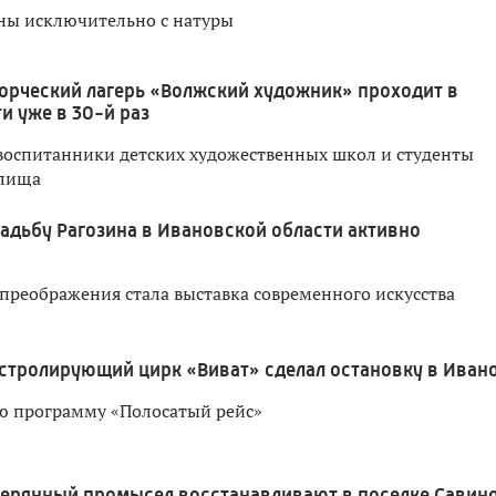
ны исключительно с натуры
орческий лагерь «Волжский художник» проходит в
и уже в 30-й раз
воспитанники детских художественных школ и студенты
илища
адьбу Рагозина в Ивановской области активно
преображения стала выставка современного искусства
астролирующий цирк «Виват» сделал остановку в Иван
ю программу «Полосатый рейс»
терянный промысел восстанавливают в поселке Савин