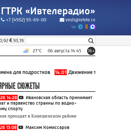
ГТРК «Ивтелерадио»
+7 (4932) 93-69-00
vesti@ivtele.ru
0,92
93,19
27
°C
06 августа 14:45
16+
ля подростков
14:01
Движение транспорта на централ
ЯРНЫЕ СЮЖЕТЫ
026 14:28
Ивановская область принимает
ат и первенство странны по водно-
ому спорту
ния проходят в Кинешемском районе
26 13:08
Максим Комиссаров