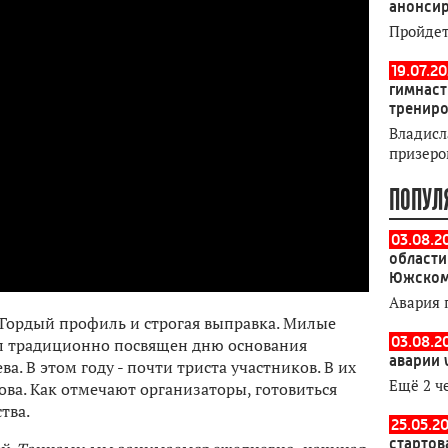
анонсир
Пройдет
19.07.2
гимнаст
тренир
Владисл
призеро
ПОПУЛ
03.08.2
области
Южском
Авария 
. Гордый профиль и строгая выправка. Милые
03.08.2
ал традиционно посвящен дню основания
аварии 
. В этом году - почти триста участников. В их
Ещё 2 ч
ва. Как отмечают организаторы, готовиться
тва.
25.05.20
стартов