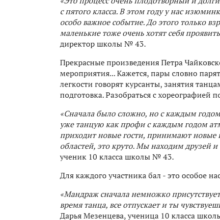
«Это процесс очень плодотворный и долг
с пятого класса. В этом году у нас изюмин
особо важное событие. До этого только взр
маленькие тоже очень хотят себя проявить
директор школы № 43.
Прекрасные произведения Петра Чайковско
мероприятия... Кажется, пары словно паря
легкости говорят курсанты, занятия танца
подготовка. Разобраться с хореографией по
«Сначала было сложно, но с каждым годом э
уже танцую как профи с каждым годом атм
приходит новые гости, принимают новые к
областей, это круто. Мы находим друзей и
ученик 10 класса школы № 43.
Для каждого участника бал - это особое н
«Мандраж сначала немножко присутствует,
время танца, все отпускает и ты чувствуеш
Дарья Мезенцева, ученица 10 класса школ