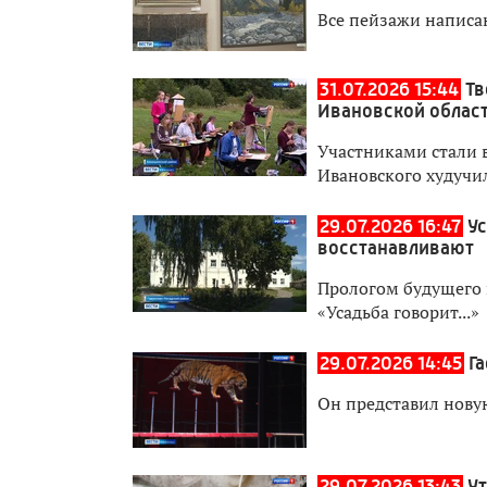
Все пейзажи написа
31.07.2026 15:44
Тв
Ивановской област
Участниками стали 
Ивановского худуч
29.07.2026 16:47
Ус
восстанавливают
Прологом будущего 
«Усадьба говорит...»
29.07.2026 14:45
Г
Он представил нову
29.07.2026 13:43
У