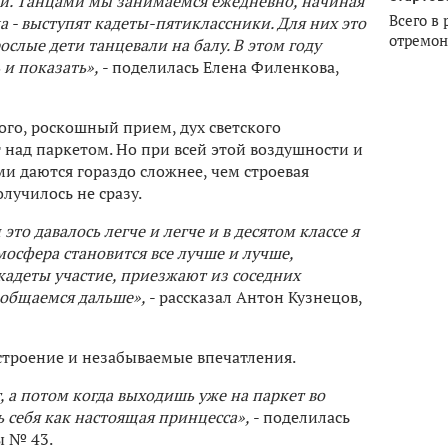
ий. Танцами мы занимаемся ежедневно, начиная
Всего в 
ка - выступят кадеты-пятиклассники. Для них это
отремон
ослые дети танцевали на балу. В этом году
 и показать»,
- поделилась Елена Филенкова,
го, роскошный прием, дух светского
т над паркетом. Но при всей этой воздушности и
ми даются гораздо сложнее, чем строевая
лучилось не сразу.
то давалось легче и легче и в десятом классе я
осфера становится все лучше и лучше,
адеты участие, приезжают из соседних
 общаемся дальше»,
- рассказал Антон Кузнецов,
астроение и незабываемые впечатления.
 а потом когда выходишь уже на паркет во
ь себя как настоящая принцесса»,
- поделилась
ы № 43.