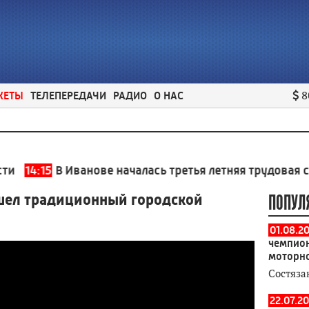
ЖЕТЫ
ТЕЛЕПЕРЕДАЧИ
РАДИО
О НАС
8
15
В Иванове началась третья летняя трудовая смена д
шел традиционный городской
ПОПУЛ
01.08.2
чемпион
моторн
Состяза
22.07.20