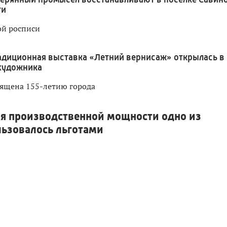
ти
ой росписи
адиционная выставка «Летний вернисаж» открылась в
художника
вящена 155-летию города
я производственной мощности одно из
льзовалось льготами