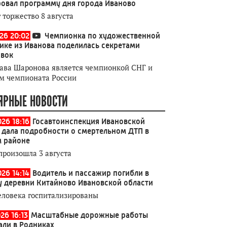
овал программу дня города Иваново
 торжество 8 августа
026 20:02
Чемпионка по художественной
ике из Иванова поделилась секретами
овок
ава Шаронова является чемпионкой СНГ и
м чемпионата России
ЯРНЫЕ НОВОСТИ
026 18:16
Госавтоинспекция Ивановской
 дала подробности о смертельном ДТП в
 районе
произошла 3 августа
026 14:14
Водитель и пассажир погибли в
у деревни Китайново Ивановской области
еловека госпитализированы
26 16:13
Масштабные дорожные работы
али в Родниках