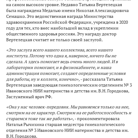
на самом высоком уровне. Недавно Татьяна Вертелецкая
была награждена Медалью имени Николая Александровича
Семашко. Это ведомственная награда Министерства
здравоохранения Российской Федерации, учреждена в 2020
году для тех, кто внес наибольший вклад в укреплении
общественного здоровья россиян. Эту награду доктор
Вертелецкая считает не только своей заслугой.
«Это заслуга всего нашего коллектива, всего нашего
института. Потому что одна я, наверное, ничего бы не
сделала. А здесь помогает ведь очень много людей. И в
лаборатории помогают, и в физиокабинете, и наша
администрация помогает, создают определенные условия
для работы, ну и коллеги, конечно»,
- рассказала Татьяна
Вертелецкая заведующая гинекологическим отделением № 3
Ивановского НИИ материнства и детства им. В.Н. Городкова,
Заслуженный врач РФ.
«Она у нас человек-передовик. Мы равняемся только на нее,
смотрим на ее характер. Смотрим на ее работоспособность и
стараемся тоже так же работать»,
- прокомментировала
Наталья Рычихина старшая медсестра гинекологического
отделения № 3 Ивановского НИИ материнства и детства им.
В.Н. Городкова.