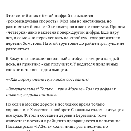
Этот синий знак с белой цифрой называется
«рекомендуемая скорость». Мол, мы не настаиваем, но
разгоняться больше 40 километров в час не советуем. Причем
«четверка» явно наклеена поверх другой цифры. Еще пару
лет, и ее можно переклеивать на «тройку» - говорят жители
деревни Хомутово. На этой грунтовке до райцентра лучше не
разгоняться.
В Хомутово заезжает школьный автобус - в теории каждый
день, на практике - как получится. У водителя приличных
слов не осталось - одни эмоции.
«- Как дорогу оцените, в каком состоянии?
- Замечательная! Только... как в Москве - Только асфальт
пожиже, да дома пониже».
Но если в Москве дороги в последнее время только
хорошели, в Хомутове - наоборот. С каждым годом - ситуация
все хуже. Жители соседней деревни Берёзовик тоже
жалуются: поездки в райцентр превращаются в испытание.
Пассажирская «ГАЗель» ходит лишь раз в неделю, по