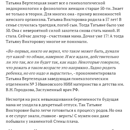
Татьяна Вертелецкая знает все о гинекологической
эндокринологии и физиологии женщин старше 50-ти. Знает
не только в теории. Для многих она - пример возможностей
женского организма. Татьяна Викторовна родила в 57 лет! В
семье случилась трагедия, погиб сын. Тогда Татьяне было уже
50. Она с невероятной силой захотела снова стать мамой. И
стала. Сейчас доктор - счастливая мама. Дочке уже 17! А тогда
Татьяну Викторовну многие не понимали.
«Во-первых, никто не верил, что такое может быть, думали
тут какой-то обман, наверное. И все ждали, действительно
ли это так, все ли будет так, как надо. Некоторые говорили,
что рожать в таком возрасте это напряжно. Ладно родить
ребенка, но его надо и вырастить»,
- прокомментировала
Татьяна Вертелецкая заведующая гинекологическим
отделением № 3 Ивановского НИИ материнства и детства им.
В.Н. Городкова, Заслуженный врач РФ.
Несмотря на риск невынашивания беременности будущая
мама не уходила в декретный отпуск. Так Татьяне
Викторовне было легче готовиться к процессу родов. Но она
и ее супруг знали, главное - верить! С мужем они даже
побывали у знаменитой Стены плача.