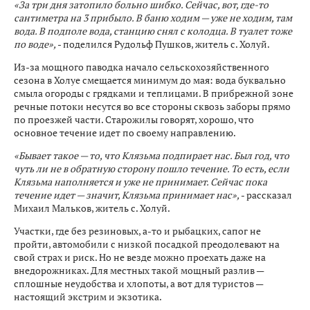
«За три дня затопило больно шибко. Сейчас, вот, где-то
сантиметра на 3 прибыло. В баню ходим — уже не ходим, там
вода. В подполе вода, станцию снял с колодца. В туалет тоже
по воде»,
- поделился Рудольф Пушков, житель с. Холуй.
Из-за мощного паводка начало сельскохозяйственного
сезона в Холуе смещается минимум до мая: вода буквально
смыла огороды с грядками и теплицами. В прибрежной зоне
речные потоки несутся во все стороны сквозь заборы прямо
по проезжей части. Старожилы говорят, хорошо, что
основное течение идет по своему направлению.
«Бывает такое — то, что Клязьма подпирает нас. Был год, что
чуть ли не в обратную сторону пошло течение. То есть, если
Клязьма наполняется и уже не принимает. Сейчас пока
течение идет — значит, Клязьма принимает нас»,
- рассказал
Михаил Мальков, житель с. Холуй.
Участки, где без резиновых, а-то и рыбацких, сапог не
пройти, автомобили с низкой посадкой преодолевают на
свой страх и риск. Но не везде можно проехать даже на
внедорожниках. Для местных такой мощный разлив —
сплошные неудобства и хлопоты, а вот для туристов —
настоящий экстрим и экзотика.