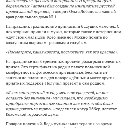
Благовещенье пресвятой Богородицы. И праздник День
беременных 7 апреля был создан по инициативе русской
православной церкви»,
- говорит Ольга Лобанова, главный
врач родильного дома № 1.
На праздник традиционно пригласили будущих мамочек. С
некоторыми пришли и мужья, которые также с нетерпением
ждут своих малышей. Кого именно? Можно понять по
воздушным шарикам - розовым и голубым.
«Посмотрите, какая красота, посмотрите, как это красиво».
На празднике для беременных провели розыгрыш полезных
призов. Это сертификат на роды в палате повышенной
комфортности, фотосессия при выписке, бесплатные
занятия по плаванию для новорождённых и массу других
приятных подарков. Получил презент и сам роддом.
«Я как многодетный отец, у меня пятеро детей, не мог
оставить без внимания - мы увидели, что необходимо
приобрести портативные колонки для того, чтобы было
проще рожать матерям»,
- поделился Артур Эббер, депутат
Кохомской городской думы.
Подарок полезный. Ведь музыкальная терапия во время