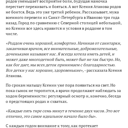
родов уменьшает восприятие боли, будущая мамочка
перестает переживать и бояться. А вот Ксения Атанова родов
не боится. Ведь это уже третий ребенок. Рассказывает, мужа
военного перевели из Санкт-Петербурга в Иваново три года
назад. Город по сравнению с Северной столицей небольшой,
но Ксении все здесь нравится и условия в роддоме в том
числе.
«Роддом очень хороший, комфортно. Начиная от санитарки,
заканчивая врачом, все внимательные, доброжелательные,
доченьками называют нас. Я всегда хотела иметь детей, и
может даже многодетной быть, может быт не так быстро. Но,
как бог дает, мы всех деток принимаем с благодарностью.
Все детки у нас хорошие, здоровенькие»,
- рассказала Ксения
Атанова.
По срокам малышу Ксении уже пора появиться на свет. Но
пока сынок не торопится, а врачи продолжают наблюдать за
ходом беременности: регулярный осмотр и, конечно, беседа
о предстоящих родах и схватках.
«Каждые пять тире семь минут в течение двух часов. Это вот
отлично, это самое идеальное начало было бы».
С каждым годом внимание к тому, как протекает