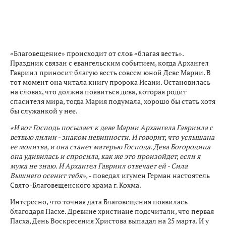
«Благовещение» происходит от слов «благая весть».
Праздник связан с евангельским событием, когда Архангел
Гавриил приносит благую весть совсем юной Деве Марии. В
тот момент она читала книгу пророка Исаии. Остановилась
на словах, что должна появиться дева, которая родит
спасителя мира, тогда Мария подумала, хорошо бы стать хотя
бы служанкой у нее.
«И вот Господь посылает к деве Марии Архангела Гавриила с
ветвью лилии - знаком невинности. И говорит, что услышана
ее молитва, и она станет матерью Господа. Дева Богородица
она удивилась и спросила, как же это произойдет, если я
мужа не знаю. И Архангел Гавриил отвечает ей - Сила
Вышнего осенит тебя»,
- поведал игумен Герман настоятель
Свято-Благовещенского храма г. Кохма.
Интересно, что точная дата Благовещения появилась
благодаря Пасхе. Древние христиане подсчитали, что первая
Пасха, День Воскресения Христова выпадал на 25 марта. И у