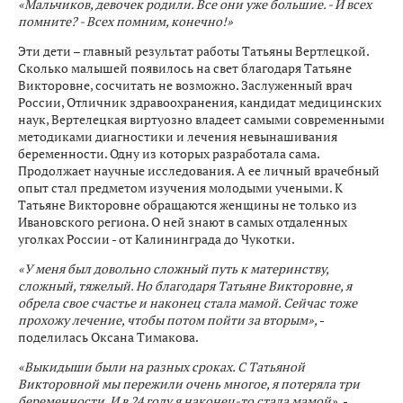
«Мальчиков, девочек родили. Все они уже большие. - И всех
помните? - Всех помним, конечно!»
Эти дети – главный результат работы Татьяны Вертлецкой.
Сколько малышей появилось на свет благодаря Татьяне
Викторовне, сосчитать не возможно. Заслуженный врач
России, Отличник здравоохранения, кандидат медицинских
наук, Вертелецкая виртуозно владеет самыми современными
методиками диагностики и лечения невынашивания
беременности. Одну из которых разработала сама.
Продолжает научные исследования. А ее личный врачебный
опыт стал предметом изучения молодыми учеными. К
Татьяне Викторовне обращаются женщины не только из
Ивановского региона. О ней знают в самых отдаленных
уголках России - от Калининграда до Чукотки.
«У меня был довольно сложный путь к материнству,
сложный, тяжелый. Но благодаря Татьяне Викторовне, я
обрела свое счастье и наконец стала мамой. Сейчас тоже
прохожу лечение, чтобы потом пойти за вторым»,
-
поделилась Оксана Тимакова.
«Выкидыши были на разных сроках. С Татьяной
Викторовной мы пережили очень многое, я потеряла три
беременности. И в 24 году я наконец-то стала мамой»,
-