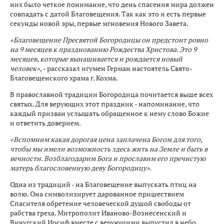
них было четкое понимание, что день спасения мира должен
совпадать с датой Благовещения. Так как это и есть первые
секунды новой эры, первые мгновения Нового Завета.
«Благовещение Пресвятой Богородицы он предстоит ровно
на 9 месяцев к празднованию Рождества Христова. Это 9
месяцев, которые вынашивается и рождается новый
человек»,
- рассказал игумен Герман настоятель Свято-
Благовещенского храма г. Кохма.
В православной традиции Богородица почитается выше всех
святых. Для верующих этот праздник - напоминание, что
каждый призван услышать обращенное к нему слово Божие
и ответить доверием.
«Вспомним какая дорогая цена заплачена Богом для того,
чтобы мы имели возможность здесь жить на Земле и быть в
вечности. Возблагодарим Бога и прославим его пречистую
матерь благословенную деву Богородицу».
Одна из традиций - на Благовещение выпускать птиц на
волю. Она символизирует дарованное пришествием
Спасителя обретение человеческой душой свободы от
рабства греха. Митрополит Иваново-Вознесенский и
Вичугский Иосиф вместе с верующими выпустил в небо