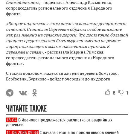
ближайших лет»,
- поделился Александр Касьяненко,
сопредседатель регионального отделения Народного
фронта.
«Вопрос поднимался в том числе на коллегии департамента
отчетной. Станислав Сергеевич обратил особое внимание
как раз именно на сельские дороги. Что достаточно большой
процент средств должен быть выделен именно на ремонт
дорог, подходящих к малым населенным пунктам. К
деревням и селам»,
- рассказала Марина Римская,
сопредседатель регионального отделения «Народного
фронта».
С таким подходом, надеются жители деревень Хомутово,
Берёзовик, Бураково - дойдет очередь и до их дороги.
8
1
ЧИТАЙТЕ ТАКЖЕ
18:04
В Иванове продолжается расчистка от аварийных
деревьев
14.06.2026 09:33
С начала сезона по поводу укусов клещей