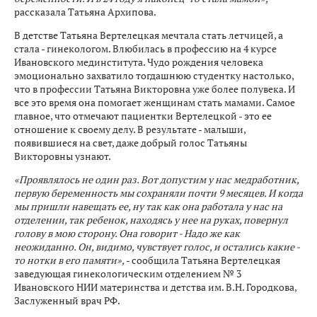
рассказала Татьяна Архипова.
В детстве Татьяна Вертелецкая мечтала стать летчицей, а
стала - гинекологом. Влюбилась в профессию на 4 курсе
Ивановского мединститута. Чудо рождения человека
эмоционально захватило тогдашнюю студентку настолько,
что в профессии Татьяна Викторовна уже более полувека. И
все это время она помогает женщинам стать мамами. Самое
главное, что отмечают пациентки Вертелецкой - это ее
отношение к своему делу. В результате - малыши,
появившиеся на свет, даже добрый голос Татьяны
Викторовны узнают.
«Проявлялось не один раз. Вот допустим у нас медработник,
первую беременность мы сохраняли почти 9 месяцев. И когда
мы пришли навещать ее, ну так как она работала у нас на
отделении, так ребенок, находясь у нее на руках, повернул
голову в мою сторону. Она говорит - Надо же как
неожиданно. Он, видимо, чувствует голос, и остались какие -
то нотки в его памяти»,
- сообщила Татьяна Вертелецкая
заведующая гинекологическим отделением № 3
Ивановского НИИ материнства и детства им. В.Н. Городкова,
Заслуженный врач РФ.