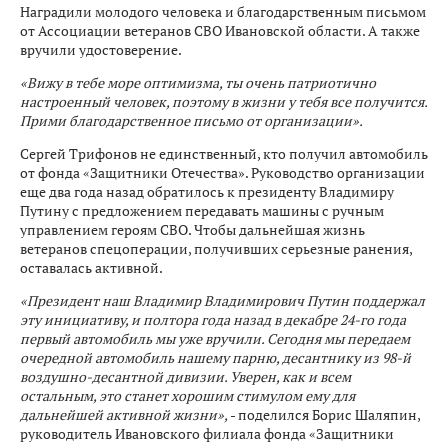
Наградили молодого человека и благодарственным письмом
от Ассоциации ветеранов СВО Ивановской области. А также
вручили удостоверение.
«Вижу в тебе море оптимизма, ты очень патриотично
настроенный человек, поэтому в жизни у тебя все получится.
Прими благодарственное письмо от организации».
Сергей Трифонов не единственный, кто получил автомобиль
от фонда «Защитники Отечества». Руководство организации
еще два года назад обратилось к президенту Владимиру
Путину с предложением передавать машины с ручным
управлением героям СВО. Чтобы дальнейшая жизнь
ветеранов спецоперации, получивших серьезные ранения,
оставалась активной.
«Президент наш Владимир Владимирович Путин поддержал
эту инициативу, и полтора года назад в декабре 24-го года
первый автомобиль мы уже вручили. Сегодня мы передаем
очередной автомобиль нашему парню, десантнику из 98-й
воздушно-десантной дивизии. Уверен, как и всем
остальным, это станет хорошим стимулом ему для
дальнейшей активной жизни»,
- поделился Борис Шаляпин,
руководитель Ивановского филиала фонда «Защитники