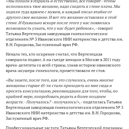
«Мы попали в Израиль и естественно, все говорят - чтобы
исполнилось твое желание, надо сходить к стене плача. Мы
ходили туда вдвоем с мужем, и каждый писал втайне от
другого свое желание. И вот это желание оставляли в этой
стене. И буквально вскоре после этого у нас появилась
возможность узнать, что у нас будет ребенок»,
- говорит
Татьяна Вертелецкая заведующая гинекологическим
отделением № 3 Ивановского НИИ материнства и детства им.
В.Н. Городкова, Заслуженный врач РФ.
Немало тех, кто искренне считал, что Вертелецкая
совершила подвиг. А на съезде женщин в Москве в 2011 году
врачи-делегаты со всей страны, узнав историю ивановского
врача-акушера-гинеколога, приветствовали ее стоя.
«Вы знаете, после того, как это случилось, очень многие
женщины старше 45-ти стали приходить ко мне сюда и
просить консультацию, рекомендации для того, чтобы, по
крайней мере, попробовать родить в более позднем
возрасте. - Получалось? - получалось!»,
- поделилась Татьяна
Вертелецкая заведующая гинекологическим отделением № 3
Ивановского НИИ материнства и детства им. В.Н. Городкова,
Заслуженный врач РФ.
Профессиональные заслуги Татьяны Вертелецкой признаны