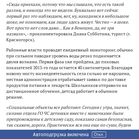
«Сюда приехали, потому что мы слышали, что есть такой
разлив, и никогда это не видели. Буквально вот сейчас
первый раз это наблюдаем, вот, ну, находимся в небольшом
шоке, не понимаем, как люди здесь живут. Честно — в шоке.
Вот просто нет слов даже... Как в Венеции, да, не зря
назвали»,
- прокомментировала Диана Субботина, турист (г.
Красногорск).
Районные власти проводят ежедневный мониторинг, обычно
при сильном паводке уровень воды резко поднимается
двумя волнами. Первая фаза уже пройдена, до пиковых
показателей 2013-го года остается 40 сантиметров. Благодаря
новому мосту жизнедеятельность села сильно не нарушена,
местная администрация отрабатывает заявки по доставке
продуктов питания и лекарств. Школьников отправили на
дистанционное обучение, детсад работает в обычном
режиме.
«Социальные объекты все работают. Сегодня с утра, значит,
силами отдела ГО ЧС детишки вместе с мамочками были
препровождены к детскому саду, показана самая безопасная,
так скажем, дорога. Практически вся она еще по суше, будем
так говорить. Поэтому все работает. ФАП работает, пожарные
Автоподгрузка включена
Автоподгрузка включена
Автоподгрузка включена
Автоподгрузка включена
Автоподгрузка включена
Автоподгрузка включена
Откл.
Откл.
Откл.
Откл.
Откл.
Откл.
службы работают»,
- сообщила Елена Бесшапошникова, глава