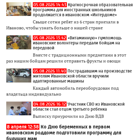
05.08.2026 14:43
Краткосрочная образовательная
программа для иностранных школьников
продолжается в ивановском «Интердоме»
Свыше сотни ребят из 6 стран приехали в
Иваново, чтобы узнать больше о нашей стране
05.08.2026 13:42
«Витаминную» гумпомощь
ивановские волонтеры передали бойцам на
передовой
Вместе с традиционными предметами в этот
раз нашим бойцам решили отправить фрукты и овощи
05.08.2026 11:40
Пострадавшим на производстве
жителям Ивановской области вручили
адаптированные машины
Каждый автомобиль переоборудован под
владельца индивидуально
04.08.2026 16:12
Участник СВО из Ивановской
области стал отцом третьего ребенка
Выписку приурочили ко Дню ВДВ
8 апреля 12:38
Ко Дню беременных в первом
ивановском роддоме подготовили программу для
будущих мам