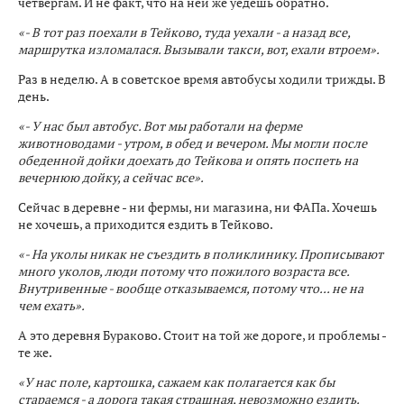
четвергам. И не факт, что на ней же уедешь обратно.
«- В тот раз поехали в Тейково, туда уехали - а назад все,
маршрутка изломалася. Вызывали такси, вот, ехали втроем».
Раз в неделю. А в советское время автобусы ходили трижды. В
день.
«- У нас был автобус. Вот мы работали на ферме
животноводами - утром, в обед и вечером. Мы могли после
обеденной дойки доехать до Тейкова и опять поспеть на
вечернюю дойку, а сейчас все».
Сейчас в деревне - ни фермы, ни магазина, ни ФАПа. Хочешь
не хочешь, а приходится ездить в Тейково.
«- На уколы никак не съездить в поликлинику. Прописывают
много уколов, люди потому что пожилого возраста все.
Внутривенные - вообще отказываемся, потому что... не на
чем ехать».
А это деревня Бураково. Стоит на той же дороге, и проблемы -
те же.
«У нас поле, картошка, сажаем как полагается как бы
стараемся - а дорога такая страшная, невозможно ездить.