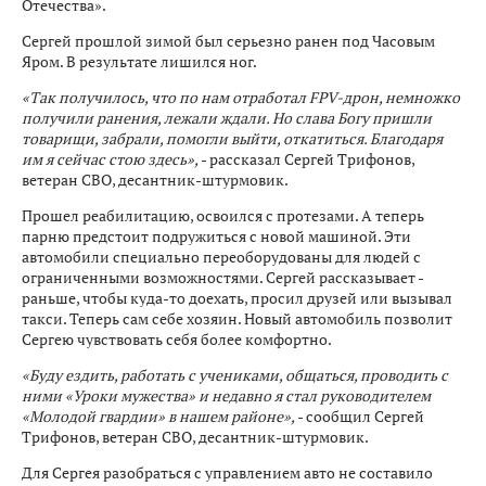
Отечества».
Сергей прошлой зимой был серьезно ранен под Часовым
Яром. В результате лишился ног.
«Так получилось, что по нам отработал FPV-дрон, немножко
получили ранения, лежали ждали. Но слава Богу пришли
товарищи, забрали, помогли выйти, откатиться. Благодаря
им я сейчас стою здесь»,
- рассказал Сергей Трифонов,
ветеран СВО, десантник-штурмовик.
Прошел реабилитацию, освоился с протезами. А теперь
парню предстоит подружиться с новой машиной. Эти
автомобили специально переоборудованы для людей с
ограниченными возможностями. Сергей рассказывает -
раньше, чтобы куда-то доехать, просил друзей или вызывал
такси. Теперь сам себе хозяин. Новый автомобиль позволит
Сергею чувствовать себя более комфортно.
«Буду ездить, работать с учениками, общаться, проводить с
ними «Уроки мужества» и недавно я стал руководителем
«Молодой гвардии» в нашем районе»,
- сообщил Сергей
Трифонов, ветеран СВО, десантник-штурмовик.
Для Сергея разобраться с управлением авто не составило