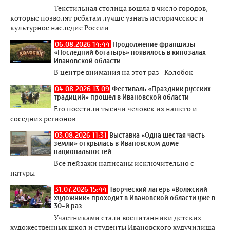
Текстильная столица вошла в число городов,
которые позволят ребятам лучше узнать историческое и
культурное наследие России
06.08.2026 14:44
Продолжение франшизы
«Последний богатырь» появилось в кинозалах
Ивановской области
В центре внимания на этот раз - Колобок
04.08.2026 13:09
Фестиваль «Праздник русских
традиций» прошел в Ивановской области
Его посетили тысячи человек из нашего и
соседних регионов
03.08.2026 11:31
Выставка «Одна шестая часть
земли» открылась в Ивановском доме
национальностей
Все пейзажи написаны исключительно с
натуры
31.07.2026 15:44
Творческий лагерь «Волжский
художник» проходит в Ивановской области уже в
30-й раз
Участниками стали воспитанники детских
художественных школ и студенты Ивановского худучилища