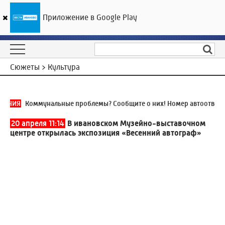
Приложение в Google Play
ГТРК «Ивтелерадио»
20
°C
10 августа 10:31
Сюжеты > Культура
ИНИЯ
Коммунальные проблемы? Сообщите о них! Номер автоответчи
20 апреля 11:14
В ивановском Музейно-выставочном
центре открылась экспозиция «Весенний автограф»