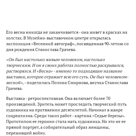
Его весна никогда не заканчивается - она живет в красках на
холстах. В Музейно-выставочном центре открылась
экспозиция «Весенний автограф», посвященная 90-летию со
дня рождения Станислава Грачева.
«Он был настолько живым человеком, настолько
творческим. И он в своих работах полностью раскрывался,
растворялся. И «Весна» - именно то подходящее название
выставки, которое отражает всю его суть. Он был человеком-
весной»,
- поделилась Полина Смирнова, внучка Станислава
Грачева.
Выставка - ретроспективная. Она включает более 70
произведений. Зритель может проследить творческий путь
художника на протяжении десятилетий. Начинал в жанре
соцреализма. Среди таких работ - картина «Седые березы».
Прототипом ее героини стала мать художника. Но это не ее
прямой портрет, а собирательный образ женщины,
пережившей войну.