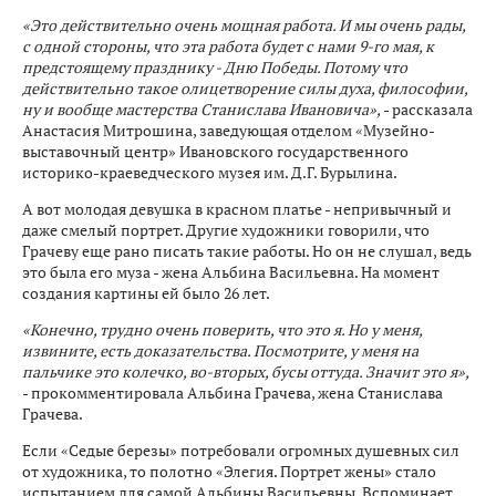
«Это действительно очень мощная работа. И мы очень рады,
с одной стороны, что эта работа будет с нами 9-го мая, к
предстоящему празднику - Дню Победы. Потому что
действительно такое олицетворение силы духа, философии,
ну и вообще мастерства Станислава Ивановича»,
- рассказала
Анастасия Митрошина, заведующая отделом «Музейно-
выставочный центр» Ивановского государственного
историко-краеведческого музея им. Д.Г. Бурылина.
А вот молодая девушка в красном платье - непривычный и
даже смелый портрет. Другие художники говорили, что
Грачеву еще рано писать такие работы. Но он не слушал, ведь
это была его муза - жена Альбина Васильевна. На момент
создания картины ей было 26 лет.
«Конечно, трудно очень поверить, что это я. Но у меня,
извините, есть доказательства. Посмотрите, у меня на
пальчике это колечко, во-вторых, бусы оттуда. Значит это я»,
- прокомментировала Альбина Грачева, жена Станислава
Грачева.
Если «Седые березы» потребовали огромных душевных сил
от художника, то полотно «Элегия. Портрет жены» стало
испытанием для самой Альбины Васильевны. Вспоминает,