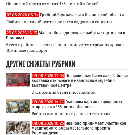
Областной центр отметит 155-летний юбилей
07.08.2026 08:34
Грибной бум начался в Ивановской области
Любители «тихой охоты» делятся кадрами в соцсетях
25.05.2026 16:13
Масштабные дорожные работы стартовали в
Родниках
Всего в районе за этот сезон планируется отремонтировать
10 километров дорог
ДРУГИЕ СЮЖЕТЫ РУБРИКИ
09.08.2026 17:03
Посвященная Вячеславу Зайцеву
выставка открылась в ивановском музейно-
выставочном центре
Экспозиция станет постоянной
09.08.2026 14:14
Выставка картин осужденных
открылась к 155-летию Иванова
Работы выполнены в разных тематиках
08.08.2026 16:25
Иваново принимает участников
масштабного образовательного проекта
Росмолодежи