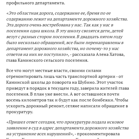
профильного департамента.
«Это областная дорога, содержание ее, бремя по ее
содержанию лежит на департаменте дорожного хозяйства.
Эта дорога очень востребована у нас. Так как у нас в
поселении одна школа. В эту школу свозятся дети, детей
везут с разных сторон поселения. В двадцать пятом году
было несколько обращений, все были перенаправлены в
департамент дорожного хозяйства, но почему-то у нас
ответов на них не поступило»,
- рассказала Алена Хатова,
глава Каминского сельского поселения.
Все что могут местные власти, своими силами
отремонтировать лишь часть транспортной артерии - от
Каминской школы до поворота на Шубино. Этот участок
приведут в порядок в текущем году, заверила жителей глава
поселения. В план уже внесли. А вот оставшиеся почти
восемь километров так и будут как после бомбежки. Чтобы
ускорить дорожный ремонт, селяне написали обращение в
прокуратуру.
«Пришел ответ сегодня, что прокуратура подала исковое
заявление в суд в адрес департамента дорожного хозяйства
на устранение всех нарушений»,
- прокомментировала