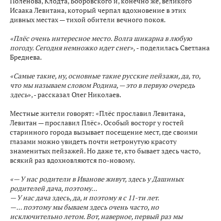
Поленова, Клодта, Бобровского и, конечно же, великого
Исаака Левитана, который черпал вдохновение в этих
дивных местах — тихой обители вечного покоя.
«Плёс очень интересное место. Волга шикарна в любую
погоду. Сегодня немножко идет снег»,
- поделилась Светлана
Бреднева.
«Самые такие, ну, основные такие русские пейзажи, да, то,
что мы называем словом Родина, — это в первую очередь
здесь
», - рассказал Олег Николаев.
Местные жители говорят: «Плёс прославил Левитана,
Левитан — прославил Плёс». Особый восторг у гостей
старинного города вызывает посещение мест, где своими
глазами можно увидеть почти нетронутую красоту
знаменитых пейзажей. Но даже те, кто бывает здесь часто,
всякий раз вдохновляются по-новому.
«— У нас родители в Иванове живут, здесь у Дашиных
родителей дача, поэтому...
— У нас дача здесь, да, и поэтому я с 11-ти лет.
— ... поэтому мы бываем здесь очень часто, но
исключительно летом. Вот, наверное, первый раз мы