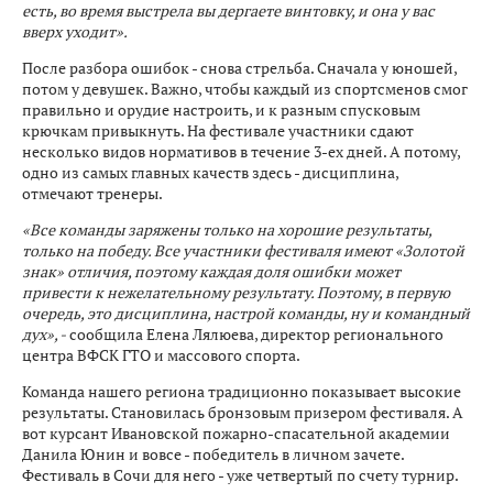
есть, во время выстрела вы дергаете винтовку, и она у вас
вверх уходит».
После разбора ошибок - снова стрельба. Сначала у юношей,
потом у девушек. Важно, чтобы каждый из спортсменов смог
правильно и орудие настроить, и к разным спусковым
крючкам привыкнуть. На фестивале участники сдают
несколько видов нормативов в течение 3-ех дней. А потому,
одно из самых главных качеств здесь - дисциплина,
отмечают тренеры.
«Все команды заряжены только на хорошие результаты,
только на победу. Все участники фестиваля имеют «Золотой
знак» отличия, поэтому каждая доля ошибки может
привести к нежелательному результату. Поэтому, в первую
очередь, это дисциплина, настрой команды, ну и командный
дух», -
сообщила Елена Лялюева, директор регионального
центра ВФСК ГТО и массового спорта.
Команда нашего региона традиционно показывает высокие
результаты. Становилась бронзовым призером фестиваля. А
вот курсант Ивановской пожарно-спасательной академии
Данила Юнин и вовсе - победитель в личном зачете.
Фестиваль в Сочи для него - уже четвертый по счету турнир.