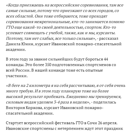
«Когда приезжаешь на всероссийские соревнования, там все
самые сильные, потому что приезжают со всех городов, со
всех областей. Они тоже отбираются, тоже проходят
соревнования межрегиональные, кто-то занимается помимо
ГТО еще какой-то своей деятельностью, спортом. Кто-то
успевает совмещать с учебой, также, как и мы, курсанты.
Поэтому, там нет слабых, все только сильные»,
- рассказал
Данила Юнин, курсант Ивановской пожарно-спасательной
академии.
В этом году за звание сильнейших будут бороться 44
команды. Это более 350 подготовленных спортсменов со
всей России. В нашей команде тоже есть опытные
участники.
«В беге на 2 километра я на себя рассчитываю, я от себя очень
много требую. И в этом году планирую тоже на более
высокий результат пробежать. Ежедневно мы тренируемся,
силовым видам уделяем 3-4 раза в неделю», -
поделилась
Виктория Коржова, курсант Ивановской пожарно-
спасательной академии.
Стартует всероссийский фестиваль ГТО в Сочи 26 апреля.
Ивановские спортсмены с нетерпением ждут этот праздник