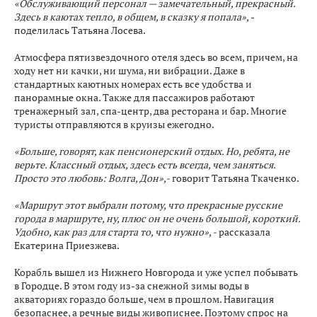
«Обслуживающий персонал — замечательный, прекрасный.
Здесь в каютах тепло, в общем, в сказку я попала»,
-
поделилась Татьяна Лосева.
Атмосфера пятизвездочного отеля здесь во всем, причем, на
ходу нет ни качки, ни шума, ни вибрации. Даже в
стандартных каютных номерах есть все удобства и
панорамные окна. Также для пассажиров работают
тренажерный зал, спа-центр, два ресторана и бар. Многие
туристы отправляются в круизы ежегодно.
«Больше, говорят, как пенсионерский отдых. Но, ребята, не
верьте. Классный отдых, здесь есть всегда, чем заняться.
Просто это любовь: Волга, Дон»,-
говорит Татьяна Ткаченко.
«Маршрут этот выбрали потому, что прекрасные русские
города в маршруте, ну, плюс он не очень большой, короткий.
Удобно, как раз для старта то, что нужно», -
рассказала
Екатерина Приезжева.
Корабль вышел из Нижнего Новгорода и уже успел побывать
в Городце. В этом году из-за снежной зимы воды в
акваториях гораздо больше, чем в прошлом. Навигация
безопаснее, а речные виды живописнее. Поэтому спрос на