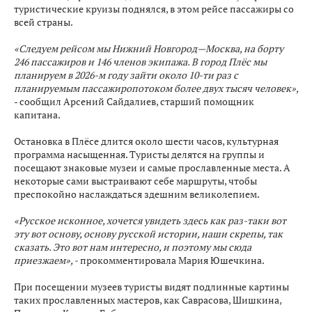
туристические круизы поднялся, в этом рейсе пассажиры со
всей страны.
«Следуем рейсом мы Нижний Новгород—Москва, на борту
246 пассажиров и 146 членов экипажа. В город Плёс мы
планируем в 2026-м году зайти около 10-ти раз с
планируемым пассажиропотоком более двух тысяч человек»,
- сообщил Арсений Сайдалиев, старший помощник
капитана.
Остановка в Плёсе длится около шести часов, культурная
программа насыщенная. Туристы делятся на группы и
посещают знаковые музеи и самые прославленные места. А
некоторые сами выстраивают себе маршруты, чтобы
преспокойно наслаждаться здешним великолепием.
«Русское исконное, хочется увидеть здесь как раз-таки вот
эту вот основу, основу русской истории, наши скрепы, так
сказать. Это вот нам интересно, и поэтому мы сюда
приезжаем», -
прокомментировала Мария Юшечкина.
При посещении музеев туристы видят подлинные картины
таких прославленных мастеров, как Саврасова, Шишкина,