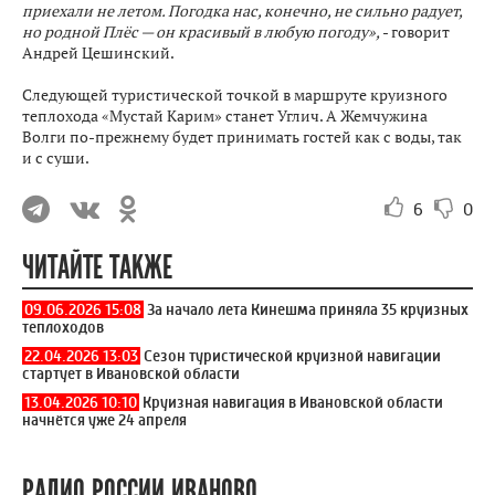
приехали не летом. Погодка нас, конечно, не сильно радует,
но родной Плёс — он красивый в любую погоду»,
- говорит
Андрей Цешинский.
Следующей туристической точкой в маршруте круизного
теплохода «Мустай Карим» станет Углич. А Жемчужина
Волги по-прежнему будет принимать гостей как с воды, так
и с суши.
6
0
ЧИТАЙТЕ ТАКЖЕ
09.06.2026 15:08
За начало лета Кинешма приняла 35 круизных
теплоходов
22.04.2026 13:03
Сезон туристической круизной навигации
стартует в Ивановской области
13.04.2026 10:10
Круизная навигация в Ивановской области
начнётся уже 24 апреля
РАДИО РОССИИ ИВАНОВО