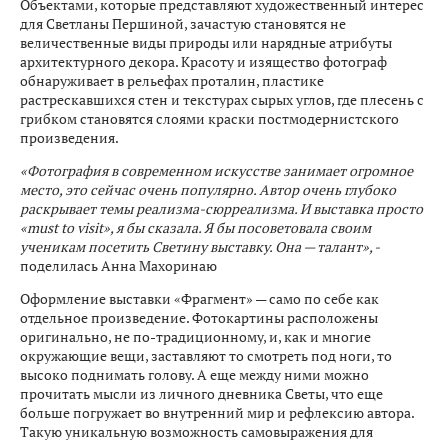
Объектами, которые представляют художественный интерес
для Светланы Першиной, зачастую становятся не
величественные виды природы или нарядные атрибуты
архитектурного декора. Красоту и изящество фотограф
обнаруживает в рельефах проталин, пластике
растрескавшихся стен и текстурах сырых углов, где плесень с
грибком становятся слоями краски постмодернистского
произведения.
«Фотография в современном искусстве занимает огромное
место, это сейчас очень популярно. Автор очень глубоко
раскрывает темы реализма-сюрреализма. И выставка просто
«must to visit», я бы сказала. Я бы посоветовала своим
ученикам посетить Светину выставку. Она — талант», -
поделилась Анна Махоринаю
Оформление выставки «Фрагмент» — само по себе как
отдельное произведение. Фотокартины расположены
оригинально, не по-традиционному, и, как и многие
окружающие вещи, заставляют то смотреть под ноги, то
высоко поднимать голову. А еще между ними можно
прочитать мысли из личного дневника Светы, что еще
больше погружает во внутренний мир и рефлексию автора.
Такую уникальную возможность самовыражения для