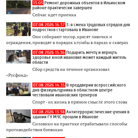
13:03
Ремонт дорожных объектов в Ильинском
районе практически завершен
Сейчас идет приемка
07.08.2026 16:37
3-я смена трудовых отрядов для
подростков стартовала в Иванове
Они собирают мусор, красят лавочки и
ограждения, приводят в порядок клумбы в парках и скверах
07.08.2026 15:36
Подарить мечту и вернуть
здоровье юной ивановке может каждый житель
области
Сбор средств на лечение организовал
«Русфонд»
07.08.2026 14:35
В преддверии всероссийского
дня физкультурника в областном центре
чествовали ивановских тренеров
Спорт - их жизнь в прямом смысле этого слова
07.08.2026 13:38
Антитеррористические учения в
здании ГУ МЧС прошли в Иванове
Силовики на практике отрабатывали способы
противодействия боевикам