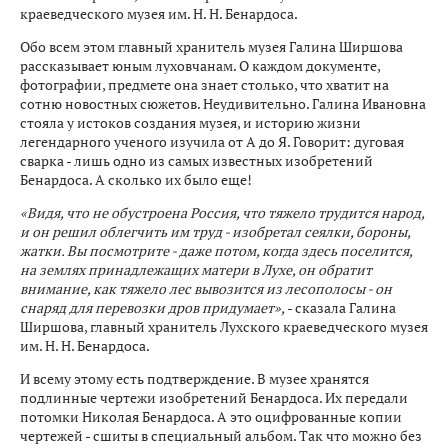
краеведческого музея им. Н. Н. Бенардоса.
Обо всем этом главный хранитель музея Галина Ширшова
рассказывает юным луховчанам. О каждом документе,
фотографии, предмете она знает столько, что хватит на
сотню новостных сюжетов. Неудивительно. Галина Ивановна
стояла у истоков создания музея, и историю жизни
легендарного ученого изучила от А до Я. Говорит: дуговая
сварка - лишь одно из самых известных изобретений
Бенардоса. А сколько их было еще!
«Видя, что не обустроена Россия, что тяжело трудится народ,
и он решил облегчить им труд - изобретал сеялки, бороны,
жатки. Вы посмотрите - даже потом, когда здесь поселится,
на землях принадлежащих матери в Лухе, он обратит
внимание, как тяжело лес вывозится из лесополосы - он
снаряд для перевозки дров придумает»,
- сказала Галина
Ширшова, главный хранитель Лухского краеведческого музея
им. Н. Н. Бенардоса.
И всему этому есть подтверждение. В музее хранятся
подлинные чертежи изобретений Бенардоса. Их передали
потомки Николая Бенардоса. А это оцифрованные копии
чертежей - сшиты в специальный альбом. Так что можно без