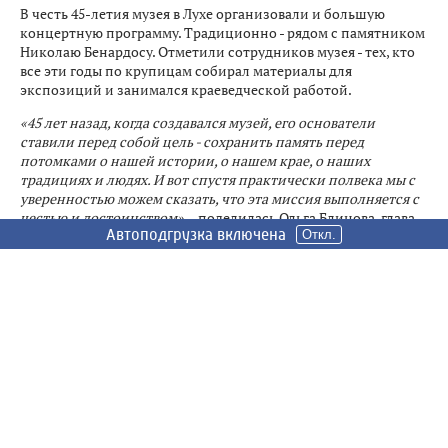
В честь 45-летия музея в Лухе организовали и большую
концертную программу. Традиционно - рядом с памятником
Николаю Бенардосу. Отметили сотрудников музея - тех, кто
все эти годы по крупицам собирал материалы для
экспозиций и занимался краеведческой работой.
«45 лет назад, когда создавался музей, его основатели
ставили перед собой цель - сохранить память перед
потомками о нашей истории, о нашем крае, о наших
традициях и людях. И вот спустя практически полвека мы с
уверенностью можем сказать, что эта миссия выполняется с
честью и достоинством»,
- поделилась Ольга Блинова, глава
Автоподгрузка включена
Откл.
Лухского района.
Как отметили гости мероприятия, музей имени Бенардоса -
не просто хранилище экспонатов, это место, где
просвещается и воспитывается молодежь, «точка
притяжения» туристов и гордость для всех жителей района.
4
0
ЧИТАЙТЕ ТАКЖЕ