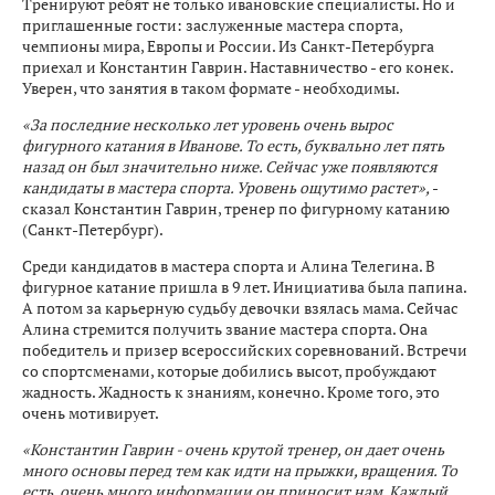
Тренируют ребят не только ивановские специалисты. Но и
приглашенные гости: заслуженные мастера спорта,
чемпионы мира, Европы и России. Из Санкт-Петербурга
приехал и Константин Гаврин. Наставничество - его конек.
Уверен, что занятия в таком формате - необходимы.
«За последние несколько лет уровень очень вырос
фигурного катания в Иванове. То есть, буквально лет пять
назад он был значительно ниже. Сейчас уже появляются
кандидаты в мастера спорта. Уровень ощутимо растет»,
-
сказал Константин Гаврин, тренер по фигурному катанию
(Санкт-Петербург).
Среди кандидатов в мастера спорта и Алина Телегина. В
фигурное катание пришла в 9 лет. Инициатива была папина.
А потом за карьерную судьбу девочки взялась мама. Сейчас
Алина стремится получить звание мастера спорта. Она
победитель и призер всероссийских соревнований. Встречи
со спортсменами, которые добились высот, пробуждают
жадность. Жадность к знаниям, конечно. Кроме того, это
очень мотивирует.
«Константин Гаврин - очень крутой тренер, он дает очень
много основы перед тем как идти на прыжки, вращения. То
есть, очень много информации он приносит нам. Каждый