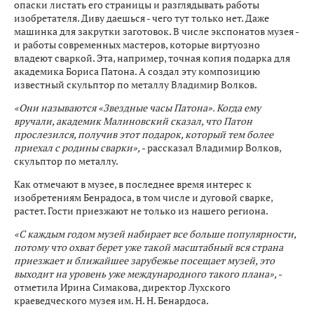
опаски листать его страницы и разглядывать работы
изобретателя. Диву даешься - чего тут только нет. Даже
машинка для закрутки заготовок. В числе экспонатов музея -
и работы современных мастеров, которые виртуозно
владеют сваркой. Эта, например, точная копия подарка для
академика Бориса Патона. А создал эту композицию
известный скульптор по металлу Владимир Волков.
«Они называются «Звездные часы Патона». Когда ему
вручали, академик Малиновский сказал, что Патон
прослезился, получив этот подарок, который тем более
приехал с родины сварки»,
- рассказал Владимир Волков,
скульптор по металлу.
Как отмечают в музее, в последнее время интерес к
изобретениям Бенрадоса, в том числе и дуговой сварке,
растет. Гости приезжают не только из нашего региона.
«С каждым годом музей набирает все больше популярности,
потому что охват берет уже такой масштабный вся страна
приезжает и ближайшее зарубежье посещает музей, это
выходит на уровень уже международного такого плана»,
-
отметила Ирина Симакова, директор Лухского
краеведческого музея им. Н. Н. Бенардоса.