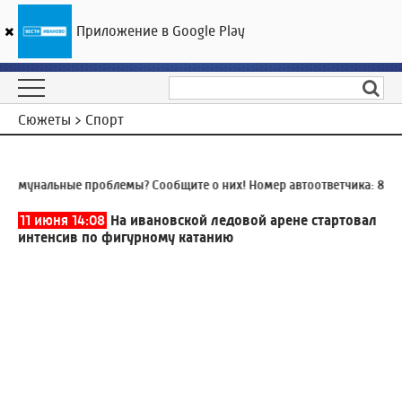
Приложение в Google Play
ГТРК «Ивтелерадио»
18
°C
09 августа 08:30
Сюжеты > Спорт
ммунальные проблемы? Сообщите о них! Номер автоответчика:
8 (493
11 июня 14:08
На ивановской ледовой арене стартовал
интенсив по фигурному катанию