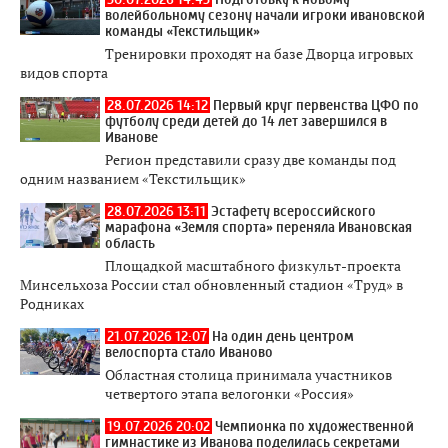
волейбольному сезону начали игроки ивановской
команды «Текстильщик»
Тренировки проходят на базе Дворца игровых
видов спорта
28.07.2026 14:12
Первый круг первенства ЦФО по
футболу среди детей до 14 лет завершился в
Иванове
Регион представили сразу две команды под
одним названием «Текстильщик»
28.07.2026 13:11
Эстафету всероссийского
марафона «Земля спорта» переняла Ивановская
область
Площадкой масштабного физкульт-проекта
Минсельхоза России стал обновленный стадион «Труд» в
Родниках
21.07.2026 12:07
На один день центром
велоспорта стало Иваново
Областная столица принимала участников
четвертого этапа велогонки «Россия»
19.07.2026 20:02
Чемпионка по художественной
гимнастике из Иванова поделилась секретами