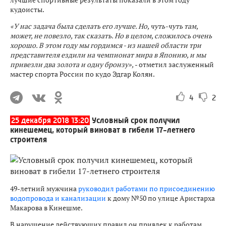
кудоисты.
«У нас задача была сделать его лучше. Но, чуть-чуть там,
может, не повезло, так сказать. Но в целом, сложилось очень
хорошо. В этом году мы гордимся - из нашей области три
представителя ездили на чемпионат мира в Японию, и мы
привезли два золота и одну бронзу»,
- отметил заслуженный
мастер спорта России по кудо Эдгар Колян.
4
2
25 декабря 2018 13:20
Условный срок получил
кинешемец, который виноват в гибели 17-летнего
строителя
49-летний мужчина
руководил работами по присоединению
водопровода и канализации
к дому №50 по улице Аристарха
Макарова в Кинешме.
В нарушение действующих правил он привлек к работам