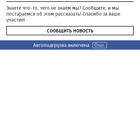
Знаете что-то, чего не знаем мы? Сообщите, и мы
постараемся об этом рассказать! Спасибо за ваше
участие!
СООБЩИТЬ НОВОСТЬ
Автоподгрузка включена
Автоподгрузка включена
Автоподгрузка включена
Автоподгрузка включена
Откл.
Откл.
Откл.
Откл.
Россия 24
Вести Иваново
Новости
Сюжеты
Телепередачи
Радио
О нас