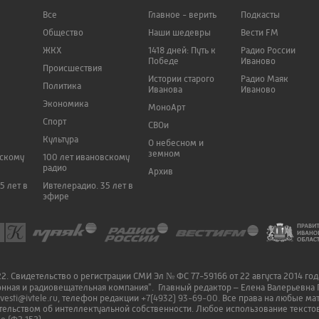
Все
Главное - верить
Подкасты
Общество
Наши шедевры
Вести FM
ЖКХ
1418 дней: Путь к
Радио России
Победе
Иваново
Происшествия
Истории старого
Радио Маяк
Политика
Иванова
Иваново
Экономика
МоноАрт
Спорт
СВОи
Культура
О небесном и
земном
вскому
100 лет ивановскому
радио
Архив
5 лет в
Ивтелерадио. 35 лет в
эфире
. Свидетельство о регистрации СМИ Эл № ФС 77-59166 от 22 августа 2014 го
онная и радиовещательная компания". Главный редактор – Елена Валерьевна 
vesti@ivtele.ru
, телефон редакции
+7(4932) 93-69-00
. Все права на любые м
ельством об интеллектуальной собственности. Любое использование текстов