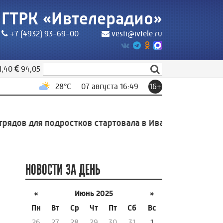
ГТРК «Ивтелерадио»
+7 (4932) 93-69-00
vesti@ivtele.ru
1,40
94,05
28
°C
07 августа 16:49
16+
ов для подростков стартовала в Иванове
16:05
На ис
НОВОСТИ ЗА ДЕНЬ
«
Июнь 2025
»
Пн
Вт
Ср
Чт
Пт
Сб
Вс
26
27
28
29
30
31
1