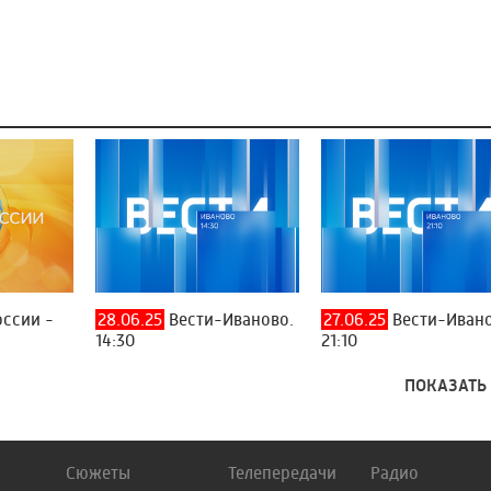
оссии -
28.06.25
Вести-Иваново.
27.06.25
Вести-Ивано
14:30
21:10
ПОКАЗАТЬ
Сюжеты
Телепередачи
Радио