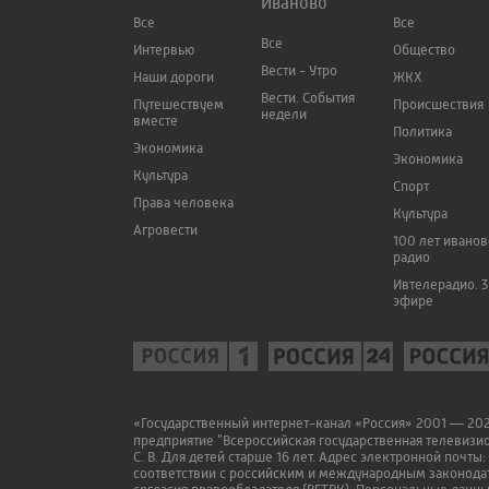
Иваново
Все
Все
Все
Интервью
Общество
Вести - Утро
Наши дороги
ЖКХ
Вести. События
Путешествуем
Происшествия
недели
вместе
Политика
Экономика
Экономика
Культура
Спорт
Права человека
Культура
Агровести
100 лет ивано
радио
Ивтелерадио. 3
эфире
«Государственный интернет-канал «Россия» 2001 — 2022
предприятие "Всероссийская государственная телевизи
С. В. Для детей старше 16 лет. Адрес электронной почты:
соответствии с российским и международным законодат