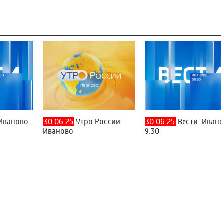
Иваново.
30.06.25
Утро России -
30.06.25
Вести-Иван
Иваново
9:30