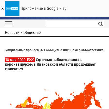
Приложение в Google Play
ГТРК «Ивтелерадио»
27
°C
06 августа 18:51
Новости > Общество
ммунальные проблемы? Сообщите о них! Номер автоответчика:
8 (49
10 мая 2022 13:21
Суточная заболеваемость
коронавирусом в Ивановской области продолжает
снижаться