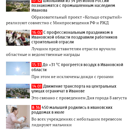
17:32
Школьники из 34 регионов России
познакомятся с промышленным наследием
Иванова
Образовательный проект «Кольцо открытий»
реализуют совместно с Минпросвещения РФ и РЖД
16:02
С профессиональным праздником в
Ивановской области поздравили работников
строительной отрасли
Лучшим представителям отрасли вручили
областные и ведомственные награды
15:31
До +31 ℃ прогреется воздух в Ивановской
области
При этом не исключены дожди с грозами
14:01
Движение транспорта на центральных
улицах ограничат в Иванове
Это связано с проведением Дня города 8 августа
8:36
450 малышей родились в ивановских
роддомах в июле
Во всех учреждениях с небольшим перевесом
лидируют мальчики