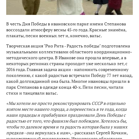
В честь Дня Победы в ивановском парке имени Степанова
воссоздали атмосферу весны 45-го года. Красные знамёна,
плакаты, песни военных лет и, конечно, вальс.
Творческая акция "Рио Рита - Радость победы" подготовлена
музыкальными коллективами областного координационно-
методического центра. В Иванове она прошла впервые, а в
некоторых регионах страны проходит уже несколько лет, с
2016 года. Главная задача акции - напомнить современному
поколению, с какой радостью встречали Победу 77 лет назад,
какой долгожданной она была. Многие ивановцы пришли в
парк Степанова в одежде конца 40-х. Пели песни, читали
стихи и танцевали вальс.
«Мы хотели не просто реконструировать СССР в отдельно
взятом месте нашего города, а перенестись в те года, когда
наши прадеды и прабабушки праздновали День Победы с
радостью от того, что фашизм был побежден. Хотелось бы,
чтобы то далекое время и та радость которая была у наших
предков - она вернулась к нам»,
- рассказал Сергей Кочкин,
художественный руководитель Ивановского областного