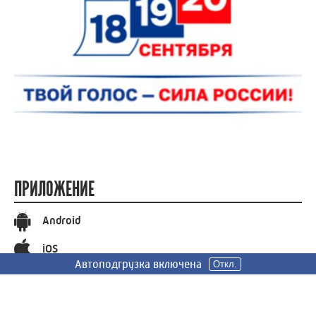
ПРИЛОЖЕНИЕ
Android
iOS
Автоподгрузка включена
Автоподгрузка включена
Автоподгрузка включена
Откл.
Откл.
Откл.
СОЦИАЛЬНЫЕ СЕТИ