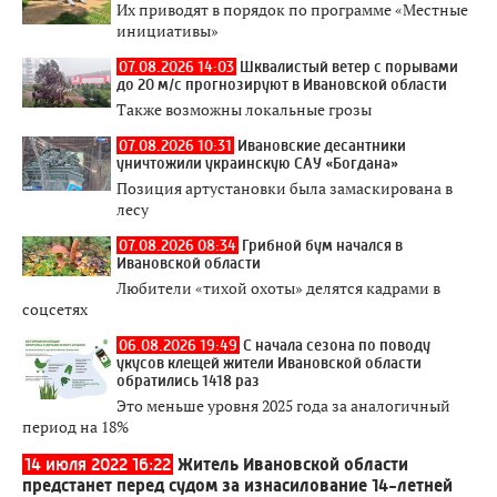
Их приводят в порядок по программе «Местные
инициативы»
07.08.2026 14:03
Шквалистый ветер с порывами
до 20 м/с прогнозируют в Ивановской области
Также возможны локальные грозы
07.08.2026 10:31
Ивановские десантники
уничтожили украинскую САУ «Богдана»
Позиция артустановки была замаскирована в
лесу
07.08.2026 08:34
Грибной бум начался в
Ивановской области
Любители «тихой охоты» делятся кадрами в
соцсетях
06.08.2026 19:49
С начала сезона по поводу
укусов клещей жители Ивановской области
обратились 1418 раз
Это меньше уровня 2025 года за аналогичный
период на 18%
14 июля 2022 16:22
Житель Ивановской области
предстанет перед судом за изнасилование 14-летней