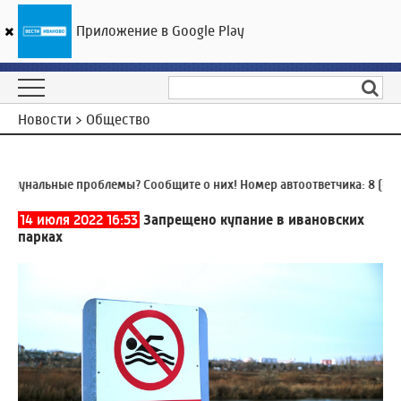
Приложение в Google Play
ГТРК «Ивтелерадио»
25
°C
08 августа 11:45
Новости > Общество
унальные проблемы? Сообщите о них! Номер автоответчика:
8 (4932)
14 июля 2022 16:53
Запрещено купание в ивановских
парках