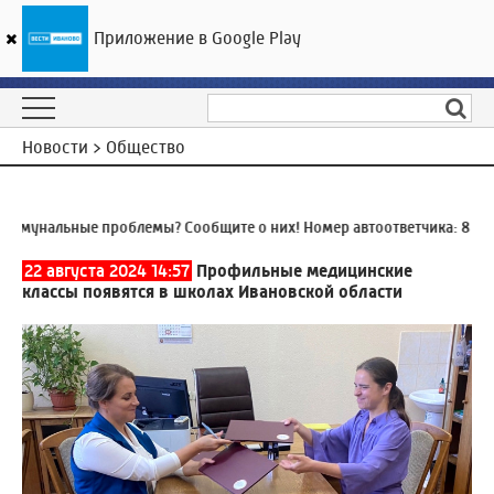
Приложение в Google Play
ГТРК «Ивтелерадио»
18
°C
08 августа 23:52
Новости > Общество
мунальные проблемы? Сообщите о них! Номер автоответчика:
8 (4932
22 августа 2024 14:57
Профильные медицинские
классы появятся в школах Ивановской области