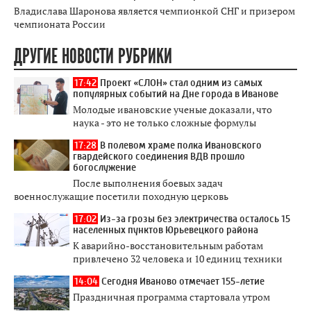
Владислава Шаронова является чемпионкой СНГ и призером
чемпионата России
ДРУГИЕ НОВОСТИ РУБРИКИ
17:42
Проект «СЛОН» стал одним из самых
популярных событий на Дне города в Иванове
Молодые ивановские ученые доказали, что
наука - это не только сложные формулы
17:28
В полевом храме полка Ивановского
гвардейского соединения ВДВ прошло
богослужение
После выполнения боевых задач
военнослужащие посетили походную церковь
17:02
Из-за грозы без электричества осталось 15
населенных пунктов Юрьевецкого района
К аварийно-восстановительным работам
привлечено 32 человека и 10 единиц техники
14:04
Сегодня Иваново отмечает 155-летие
Праздничная программа стартовала утром