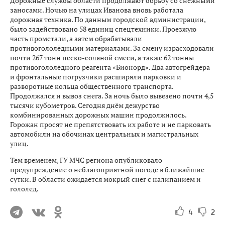
Дорожные службы области продолжают борьбу со снежными
заносами. Ночью на улицах Иванова вновь работала
дорожная техника. По данным городской администрации,
было задействовано 58 единиц спецтехники. Проезжую
часть прометали, а затем обрабатывали
противогололёдными материалами. За смену израсходовали
почти 267 тонн песко-соляной смеси, а также 62 тонны
противогололёдного реагента «Бионорд». Два автогрейдера
и фронтальные погрузчики расширяли парковки и
разворотные кольца общественного транспорта.
Продолжался и вывоз снега. За ночь было вывезено почти 4,5
тысячи кубометров. Сегодня днём дежурство
комбинированных дорожных машин продолжилось.
Горожан просят не препятствовать их работе и не парковать
автомобили на обочинах центральных и магистральных
улиц.
Тем временем, ГУ МЧС региона опубликовало
предупреждение о неблагоприятной погоде в ближайшие
сутки. В области ожидается мокрый снег с налипанием и
гололед.
4
2