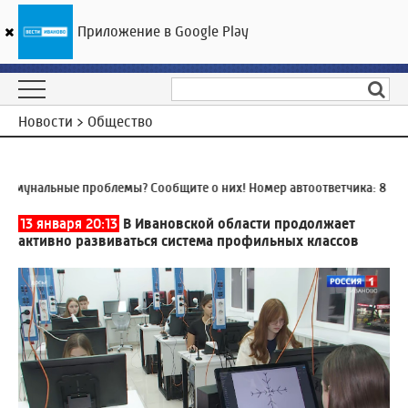
Приложение в Google Play
ГТРК «Ивтелерадио»
16
°C
10 августа 22:21
Новости > Общество
мунальные проблемы? Сообщите о них! Номер автоответчика:
8 (493
13 января 20:13
В Ивановской области продолжает
активно развиваться система профильных классов