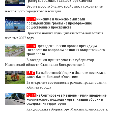
гранту возрождают Сад доктора Салеева
Это не просто благоустройство, а сохранение
настоящего городского наследия
19:57
Кинешма и Лежнево выиграли
президентские гранты на преображение
общественных пространств
Проекты наших муниципалитетов воплотят в
жизнь в 2027 году
19:07
Президент России провел президиум
Госсовета по вопросам развития общественного
транспорта
В заседании принял участие губернатор
Ивановской области Станислав Воскресенский
18:17
На набережной Уводи в Иванове появилась
аллея баскетбольной «Энергии»
Ее открытие состоялось в рамках празднования
юбилея города
16:47
На Сортировке в Иванове начали внедрение
комплексного подхода к организации уборки и
содержания территории
Как дорожил губернатору Максим Комиссаров, к