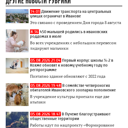
ДРУГИЕ НОВОСТИ РУБРИКИ
14:01
Движение транспорта на центральных
улицах ограничат в Иванове
Это связано с проведением Дня города 8 августа
8:36
450 малышей родились в ивановских
роддомах в июле
Во всех учреждениях с небольшим перевесом
лидируют мальчики
05.08.2026 21:04
Первый корпус школы № 2 в
Кохме обновят к новому учебному году по
регпрограмме
Поэтапно здание обновляют с 2022 года
05.08.2026 19:48
В семействе четвероногих
обитателей Ивановского зоопарка пополнение
В учреждение культуры приехали еще две
альпаки
05.08.2026 18:47
В Пучеже благоустраивают
общественные территории
Работы идут по нацпроекту «Формирование