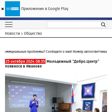
Приложение в Google Play
ГТРК «Ивтелерадио»
27
°C
06 августа 14:48
Новости > Общество
оммунальные проблемы? Сообщите о них! Номер автоответчика:
8 (4
25 октября 2024 08:35
Молодежный “Добро.Центр”
появился в Иванове