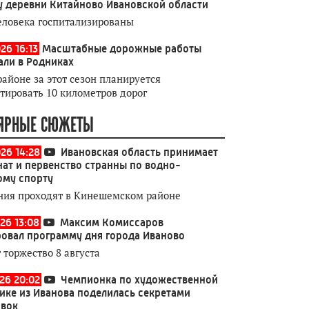
у деревни Китайново Ивановской области
еловека госпитализированы
26 16:13
Масштабные дорожные работы
али в Родниках
районе за этот сезон планируется
тировать 10 километров дорог
ЯРНЫЕ СЮЖЕТЫ
026 14:28
Ивановская область принимает
ат и первенство странны по водно-
ому спорту
ния проходят в Кинешемском районе
26 13:08
Максим Комиссаров
овал программу дня города Иваново
 торжество 8 августа
026 20:02
Чемпионка по художественной
ике из Иванова поделилась секретами
овок