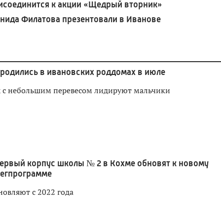
исоединится к акции «Щедрый вторник»
онида Филатова презентовали в Иванове
родились в ивановских роддомах в июле
х с небольшим перевесом лидируют мальчики
ервый корпус школы № 2 в Кохме обновят к новому
регпрограмме
новляют с 2022 года