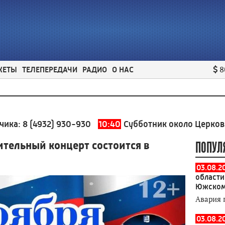
ЖЕТЫ
ТЕЛЕПЕРЕДАЧИ
РАДИО
О НАС
8
932) 930-930
10:40
Субботник около Церковного пруд
ительный концерт состоится в
ПОПУЛ
03.08.2
области
Южском
Авария 
03.08.2