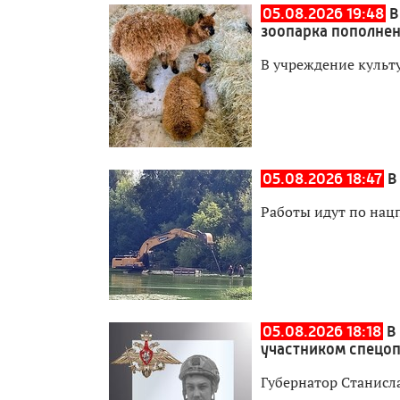
05.08.2026 19:48
В
зоопарка пополне
В учреждение культ
05.08.2026 18:47
В
Работы идут по нац
05.08.2026 18:18
В
участником спецо
Губернатор Станисл