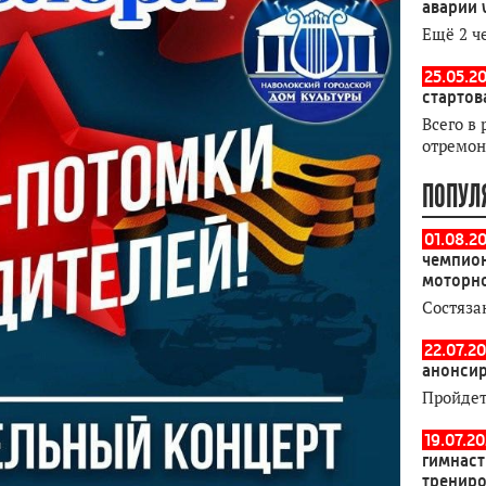
аварии 
Ещё 2 ч
25.05.20
стартов
Всего в 
отремон
ПОПУЛ
01.08.2
чемпион
моторн
Состяза
22.07.20
анонсир
Пройдет
19.07.2
гимнаст
тренир