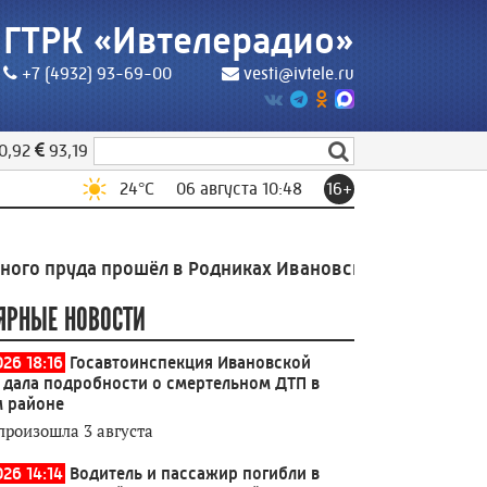
ГТРК «Ивтелерадио»
+7 (4932) 93-69-00
vesti@ivtele.ru
0,92
93,19
24
°C
06 августа 10:48
16+
а прошёл в Родниках Ивановской области
10:11
Выстав
ЯРНЫЕ НОВОСТИ
026 18:16
Госавтоинспекция Ивановской
 дала подробности о смертельном ДТП в
 районе
произошла 3 августа
026 14:14
Водитель и пассажир погибли в