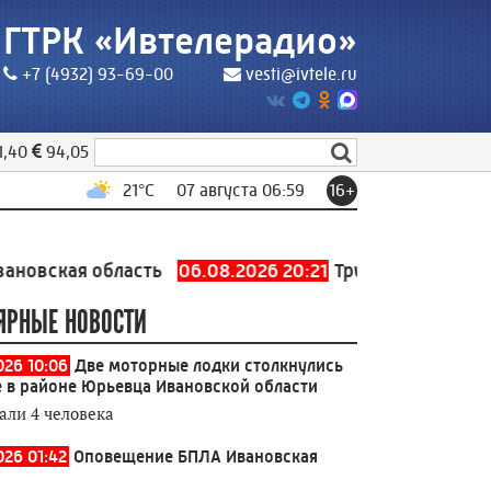
ГТРК «Ивтелерадио»
+7 (4932) 93-69-00
vesti@ivtele.ru
1,40
94,05
21
°C
07 августа 06:59
16+
я область
06.08.2026 20:21
Трубопровод холодного 
ЯРНЫЕ НОВОСТИ
026 10:06
Две моторные лодки столкнулись
е в районе Юрьевца Ивановской области
али 4 человека
026 01:42
Оповещение БПЛА Ивановская