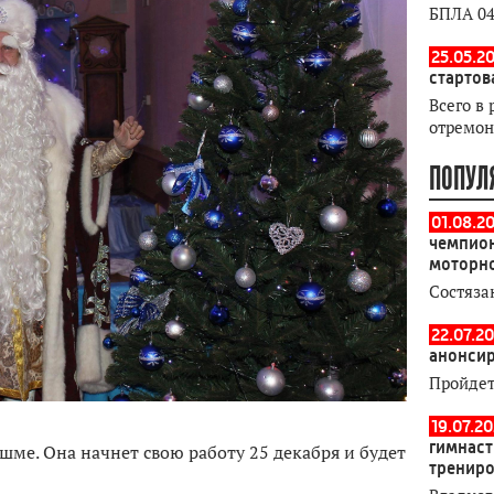
БПЛА 04
25.05.20
стартов
Всего в 
отремон
ПОПУЛ
01.08.2
чемпион
моторн
Состяза
22.07.20
анонсир
Пройдет
19.07.2
гимнаст
шме. Она начнет свою работу 25 декабря и будет
тренир