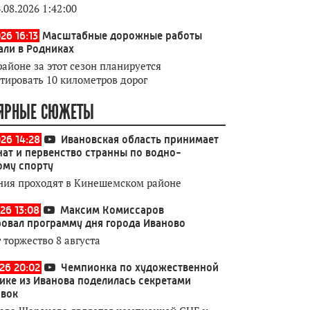
.08.2026 1:42:00
26 16:13
Масштабные дорожные работы
али в Родниках
районе за этот сезон планируется
тировать 10 километров дорог
ЯРНЫЕ СЮЖЕТЫ
026 14:28
Ивановская область принимает
ат и первенство странны по водно-
ому спорту
ния проходят в Кинешемском районе
26 13:08
Максим Комиссаров
овал программу дня города Иваново
 торжество 8 августа
026 20:02
Чемпионка по художественной
ике из Иванова поделилась секретами
овок