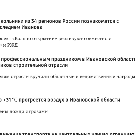
кольники из 34 регионов России познакомятся с
следием Иванова
оект «Кольцо открытий» реализуют совместно с
Ф и РЖД
 профессиональным праздником в Ивановской област
иков строительной отрасли
лям отрасли вручили областные и ведомственные наград
о +31 ℃ прогреется воздух в Ивановской области
ены дожди с грозами
вижение транспорта на центральных улицах ограничат