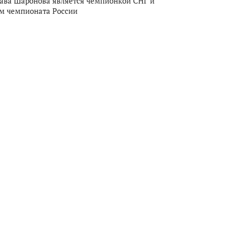
ава Шаронова является чемпионкой СНГ и
м чемпионата России