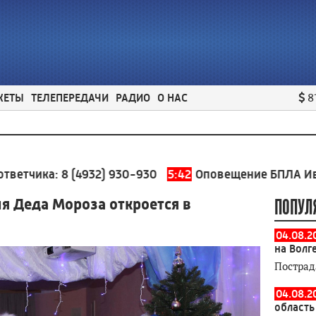
ЖЕТЫ
ТЕЛЕПЕРЕДАЧИ
РАДИО
О НАС
8
ка:
8 (4932) 930-930
5:42
Оповещение БПЛА Ивановска
я Деда Мороза откроется в
ПОПУЛ
04.08.2
на Волг
Пострад
04.08.2
область