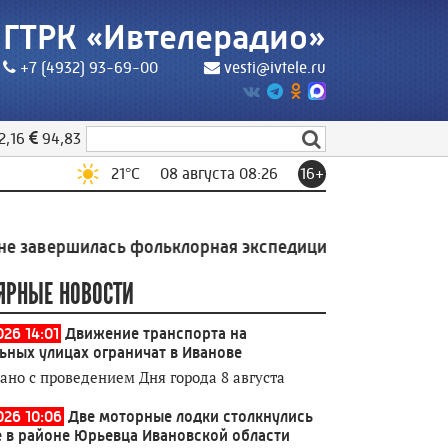
ГТРК «Ивтелерадио»
+7 (4932) 93-69-00
vesti@ivtele.ru
2,16
94,83
21
°C
08 августа 08:26
16+
ршилась фольклорная экспедиция Высшей школы экон
ЯРНЫЕ НОВОСТИ
026 14:01
Движение транспорта на
ьных улицах ограничат в Иванове
зано с проведением Дня города 8 августа
026 10:06
Две моторные лодки столкнулись
е в районе Юрьевца Ивановской области