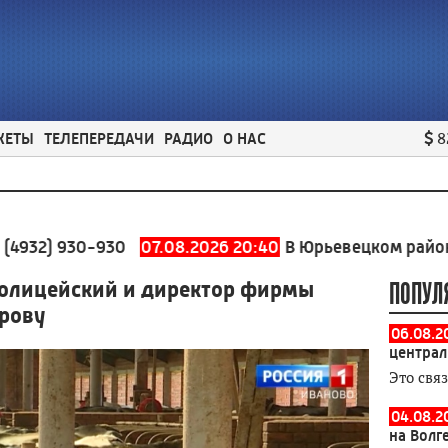
ЖЕТЫ
ТЕЛЕПЕРЕДАЧИ
РАДИО
О НАС
8
930-930
07.08.2026 20:40
В Юрьевецком районе заве
олицейский и директор фирмы
ПОПУЛ
орову
06.08.2
централ
Это свя
04.08.2
на Волг