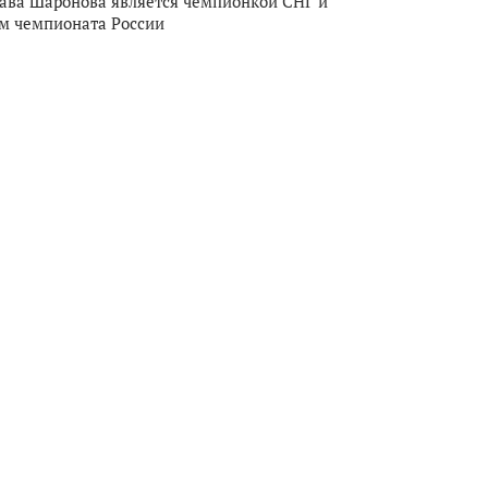
ава Шаронова является чемпионкой СНГ и
м чемпионата России