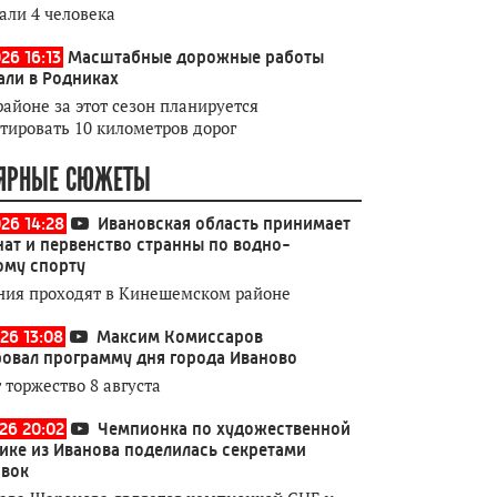
али 4 человека
26 16:13
Масштабные дорожные работы
али в Родниках
районе за этот сезон планируется
тировать 10 километров дорог
ЯРНЫЕ СЮЖЕТЫ
026 14:28
Ивановская область принимает
ат и первенство странны по водно-
ому спорту
ния проходят в Кинешемском районе
26 13:08
Максим Комиссаров
овал программу дня города Иваново
 торжество 8 августа
026 20:02
Чемпионка по художественной
ике из Иванова поделилась секретами
овок