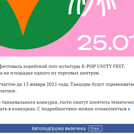
фестиваль корейской поп-культуры K-POP UNITY FEST.
а на площадке одного из торговых центров.
частие до 13 января 2025 года. Танцоры будут соревновать
латное.
танцевального конкурса, гости смогут посетить тематиче
вать в конкурсах. С подробностями можно ознакомиться
в
Автоподгрузка включена
Автоподгрузка включена
Откл.
Откл.
8