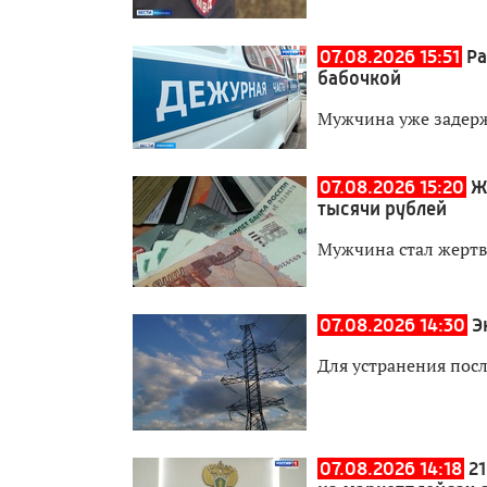
07.08.2026 15:51
Ра
бабочкой
Мужчина уже задер
07.08.2026 15:20
Ж
тысячи рублей
Мужчина стал жерт
07.08.2026 14:30
Э
Для устранения пос
07.08.2026 14:18
2