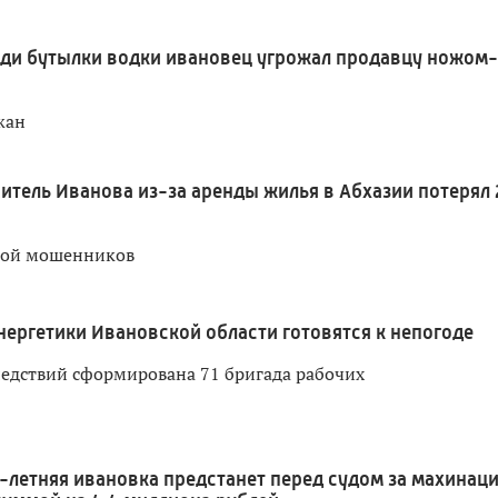
ди бутылки водки ивановец угрожал продавцу ножом-
жан
итель Иванова из-за аренды жилья в Абхазии потерял 
вой мошенников
нергетики Ивановской области готовятся к непогоде
ледствий сформирована 71 бригада рабочих
1-летняя ивановка предстанет перед судом за махинац