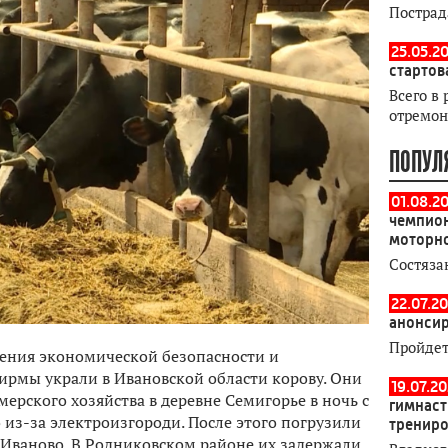
Пострад
25.05.20
стартов
Всего в 
отремон
ПОПУЛ
01.08.2
чемпион
моторн
Состяза
22.07.20
анонсир
Пройдет
ения экономической безопасности и
ирмы украли в Ивановской области корову. Они
19.07.2
ерского хозяйства в деревне Семигорье в ночь с
гимнаст
о из-за электроизгороди. После этого погрузили
тренир
 Иваново. В Родниковском районе их задержали