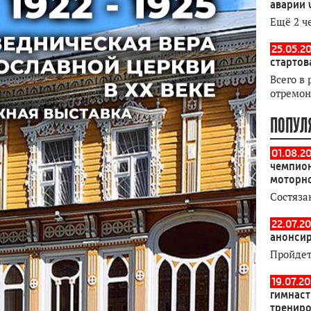
аварии 
Ещё 2 ч
25.05.20
стартов
Всего в 
отремон
ПОПУЛ
01.08.2
чемпион
моторн
Состяза
22.07.20
анонсир
Пройдет
19.07.2
гимнаст
тренир