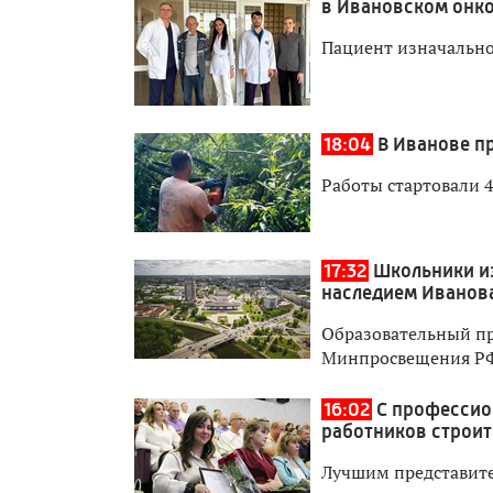
в Ивановском онк
Пациент изначально
18:04
В Иванове п
Работы стартовали 4
17:32
Школьники и
наследием Иванов
Образовательный пр
Минпросвещения Р
16:02
С профессио
работников строит
Лучшим представите