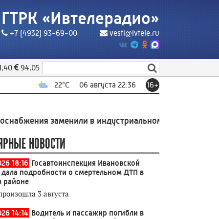
ГТРК «Ивтелерадио»
+7 (4932) 93-69-00
vesti@ivtele.ru
1,40
94,05
22
°C
06 августа 22:36
16+
я заменили в индустриальном парке Родники
19:49
С
ЯРНЫЕ НОВОСТИ
026 18:16
Госавтоинспекция Ивановской
 дала подробности о смертельном ДТП в
 районе
произошла 3 августа
026 14:14
Водитель и пассажир погибли в