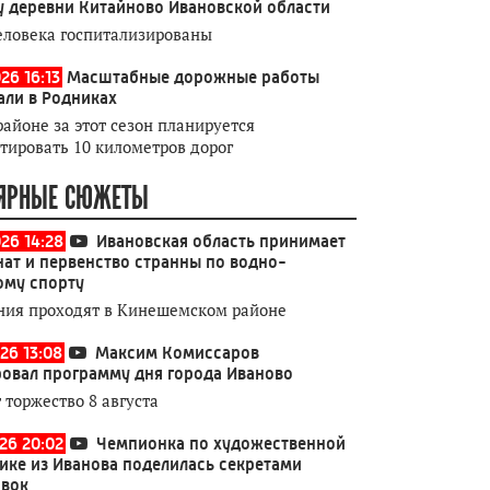
у деревни Китайново Ивановской области
еловека госпитализированы
26 16:13
Масштабные дорожные работы
али в Родниках
районе за этот сезон планируется
тировать 10 километров дорог
ЯРНЫЕ СЮЖЕТЫ
026 14:28
Ивановская область принимает
ат и первенство странны по водно-
ому спорту
ния проходят в Кинешемском районе
26 13:08
Максим Комиссаров
овал программу дня города Иваново
 торжество 8 августа
026 20:02
Чемпионка по художественной
ике из Иванова поделилась секретами
овок