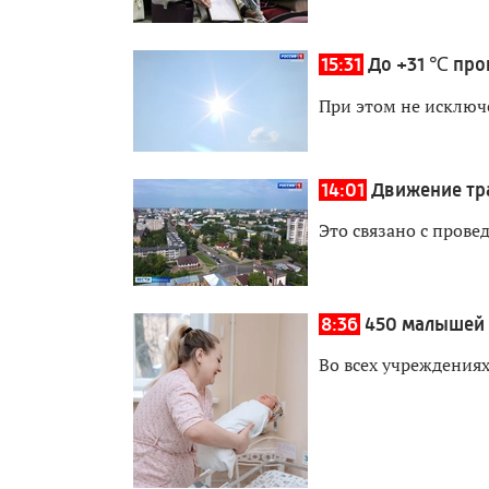
15:31
До +31 ℃ про
При этом не исключ
14:01
Движение тра
Это связано с прове
8:36
450 малышей 
Во всех учреждения