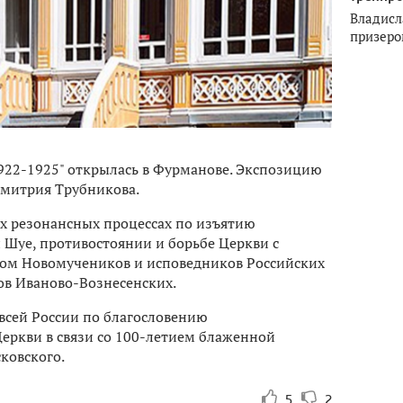
Владисл
призеро
1922-1925" открылась в Фурманове. Экспозицию
Дмитрия Трубникова.
х резонансных процессах по изъятию
и Шуе, противостоянии и борьбе Церкви с
мом Новомучеников и исповедников Российских
ков Иваново-Вознесенских.
 всей России по благословению
еркви в связи со 100-летием блаженной
ковского.
5
2