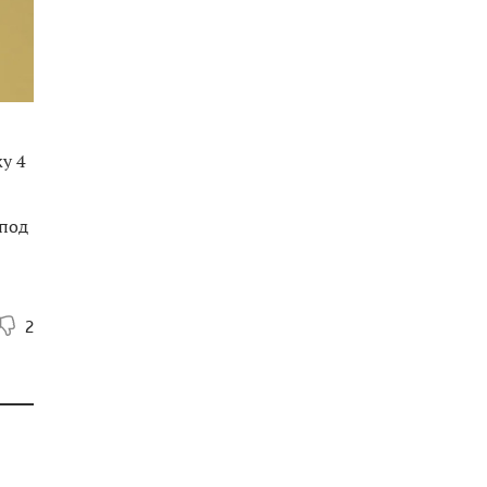
у 4
 под
2