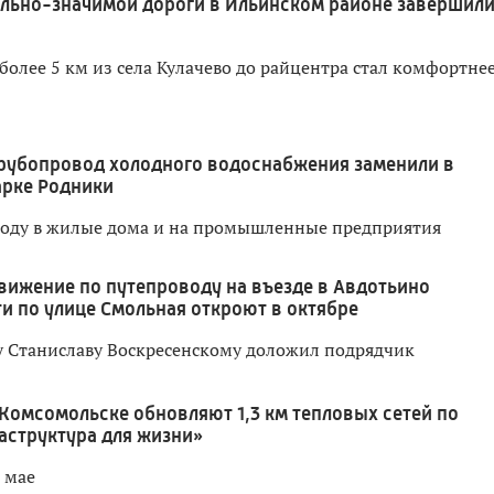
льно-значимой дороги в Ильинском районе завершил
более 5 км из села Кулачево до райцентра стал комфортнее
рубопровод холодного водоснабжения заменили в
арке Родники
воду в жилые дома и на промышленные предприятия
вижение по путепроводу на въезде в Авдотьино
и по улице Смольная откроют в октябре
у Станиславу Воскресенскому доложил подрядчик
 Комсомольске обновляют 1,3 км тепловых сетей по
аструктура для жизни»
 мае