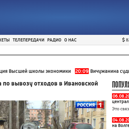
ЖЕТЫ
ТЕЛЕПЕРЕДАЧИ
РАДИО
О НАС
8
шей школы экономики
20:09
Вичужанина судили за то
а по вывозу отходов в Ивановской
ПОПУЛ
06.08.2
централ
Это свя
04.08.2
на Волг