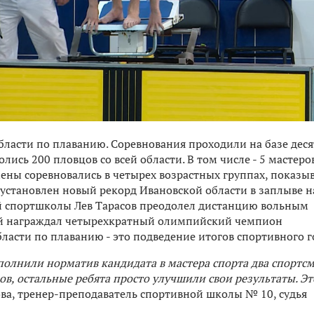
бласти по плаванию. Соревнования проходили на базе дес
ись 200 пловцов со всей области. В том числе - 5 мастеро
мены соревновались в четырех возрастных группах, показы
 установлен новый рекорд Ивановской области в заплыве н
й спортшколы Лев Тарасов преодолел дистанцию вольным
лей награждал четырехкратный олимпийский чемпион
ласти по плаванию - это подведение итогов спортивного г
полнили норматив кандидата в мастера спорта два спортсм
в, остальные ребята просто улучшили свои результаты. Эт
ова, тренер-преподаватель спортивной школы № 10, судья