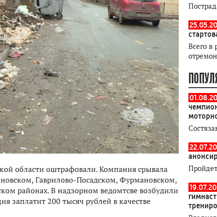
Пострад
25.05.20
стартов
Всего в 
отремон
ПОПУЛ
01.08.2
чемпион
моторн
Состяза
22.07.20
анонсир
Пройдет
ской области оштрафовали. Компания срывала
вановском, Гаврилово-Посадском, Фурмановском,
19.07.2
ком районах. В надзорном ведомтсве возбудили
гимнаст
ия заплатит 200 тысяч рублей в качестве
тренир