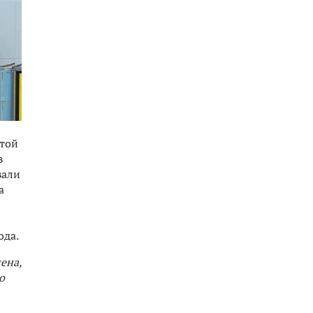
ятой
в
вали
а
ода.
ена,
о