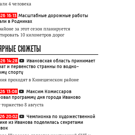
али 4 человека
26 16:13
Масштабные дорожные работы
али в Родниках
районе за этот сезон планируется
тировать 10 километров дорог
ЯРНЫЕ СЮЖЕТЫ
026 14:28
Ивановская область принимает
ат и первенство странны по водно-
ому спорту
ния проходят в Кинешемском районе
26 13:08
Максим Комиссаров
овал программу дня города Иваново
 торжество 8 августа
026 20:02
Чемпионка по художественной
ике из Иванова поделилась секретами
овок