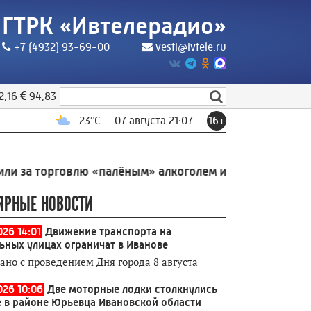
ГТРК «Ивтелерадио»
+7 (4932) 93-69-00
vesti@ivtele.ru
2,16
94,83
23
°C
07 августа 21:07
16+
рговлю «палёным» алкоголем и сигаретами
19:39
Сот
ЯРНЫЕ НОВОСТИ
026 14:01
Движение транспорта на
ьных улицах ограничат в Иванове
зано с проведением Дня города 8 августа
026 10:06
Две моторные лодки столкнулись
е в районе Юрьевца Ивановской области