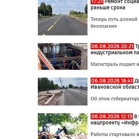
17:21
Ремонт социа
раньше срока
Теперь путь длиной 
безопаснее
06.08.2026 20:21
Т
индустриальном п
Магистраль подает 
06.08.2026 18:41
Д
Ивановской област
Об этом губернатор
06.08.2026 12:13
В
нацпроекту «Инфр
Работы стартовали в