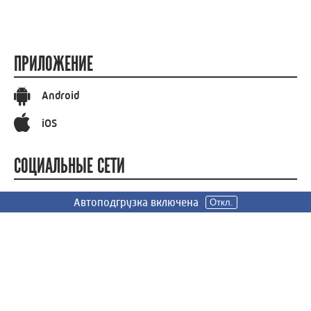
ПРИЛОЖЕНИЕ
Android
iOS
СОЦИАЛЬНЫЕ СЕТИ
Вконтакте
Автоподгрузка включена
Автоподгрузка включена
Автоподгрузка включена
Откл.
Откл.
Откл.
Телеграм
Одноклассники
СООБЩИТЬ НОВОСТЬ