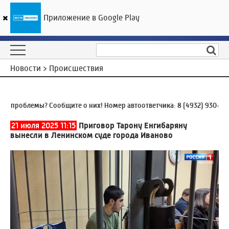
Приложение в Google Play
ГТРК «Ивтелерадио»
21
°C
07 августа 06:41
Новости > Происшествия
проблемы? Сообщите о них! Номер автоответчика:
8 (4932) 930-930
21 июля 2025 11:15
Приговор Тарону Енгибаряну
вынесли в Ленинском суде города Иваново