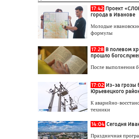
17:42
Проект «СЛО
города в Иванове
Молодые ивановские 
формулы
17:28
В полевом хр
прошло богослуже
После выполнения б
17:02
Из-за грозы 
Юрьевецкого райо
К аварийно-восстан
техники
14:04
Сегодня Ива
Праздничная програ