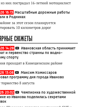
 из них пострадал 16-летний мотоциклист
26 16:13
Масштабные дорожные работы
али в Родниках
районе за этот сезон планируется
тировать 10 километров дорог
ЯРНЫЕ СЮЖЕТЫ
026 14:28
Ивановская область принимает
ат и первенство странны по водно-
ому спорту
ния проходят в Кинешемском районе
26 13:08
Максим Комиссаров
овал программу дня города Иваново
 торжество 8 августа
026 20:02
Чемпионка по художественной
ике из Иванова поделилась секретами
овок