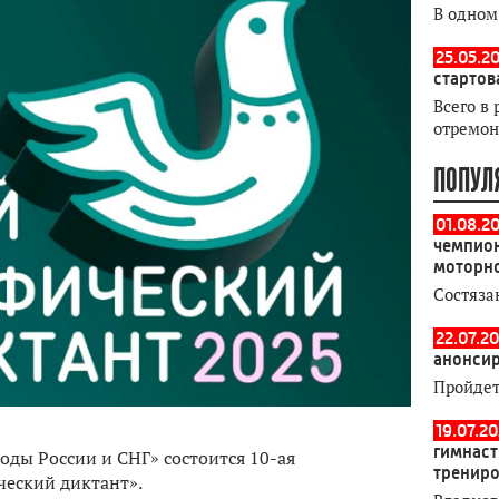
В одном
25.05.20
стартов
Всего в 
отремон
ПОПУЛ
01.08.2
чемпион
моторн
Состяза
22.07.20
анонсир
Пройдет
19.07.2
гимнаст
ды России и СНГ» состоится 10-ая
тренир
ческий диктант».