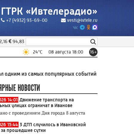
ГТРК «Ивтелерадио»
+7 (4932) 93-69-00
vesti@ivtele.ru
2,16
94,83
24
°C
08 августа 18:00
16+
 из самых популярных событий на Дне города в Ивано
ЯРНЫЕ НОВОСТИ
026 14:01
Движение транспорта на
ьных улицах ограничат в Иванове
зано с проведением Дня города 8 августа
026 15:44
3 ДТП случилось в Ивановской
 за прошедшие сутки