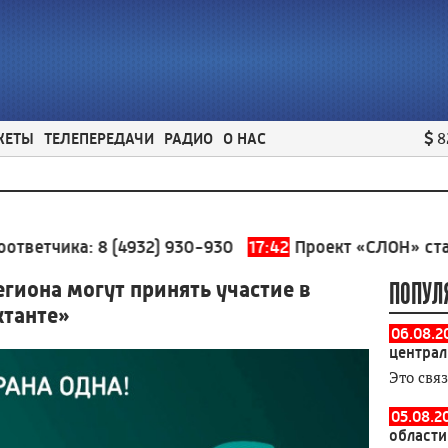
ЖЕТЫ
ТЕЛЕПЕРЕДАЧИ
РАДИО
О НАС
8
ика:
8 (4932) 930-930
17:42
Проект «СЛОН» стал одним
гиона могут принять участие в
ПОПУЛ
ктанте»
06.08.2
централ
Это свя
05.08.2
области