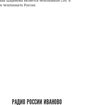
ава Шаронова является чемпионкой СНГ и
м чемпионата России
РАДИО РОССИИ ИВАНОВО