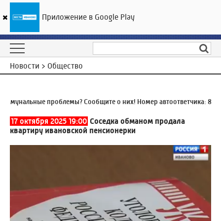
Приложение в Google Play
ГТРК «Ивтелерадио»
25
°C
08 августа 17:29
Новости > Общество
мунальные проблемы? Сообщите о них! Номер автоответчика:
8 (493
17 октября 2025 19:00
Соседка обманом продала
квартиру ивановской пенсионерки