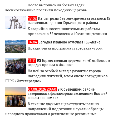
После выполнения боевых задач
военнослужащие посетили походную церковь
17:02
Из-за грозы без электричества осталось 15
населенных пунктов Юрьевецкого района
К аварийно-восстановительным работам
привлечено 32 человека и 10 единиц техники
14:04
Сегодня Иваново отмечает 155-летие
Праздничная программа стартовала утром
11:11
Торжественная церемония «С любовью к
городу» прошла в Иванове
На ней за особый вклад в развитие города
наградили жителей, в том числе сотрудников
ГТРК «Ивтелерадио»
07.08.2026 20:40
В Юрьевецком районе
завершилась фольклорная экспедиция Высшей
школы экономики
В течение двух месяцев студенты разных
направлений подготовки изучали образцы
народного православия и религиозные рукописные