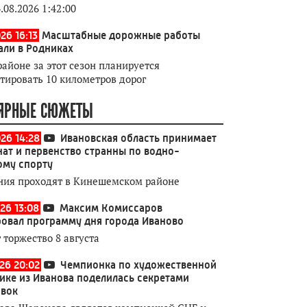
.08.2026 1:42:00
26 16:13
Масштабные дорожные работы
али в Родниках
районе за этот сезон планируется
тировать 10 километров дорог
ЯРНЫЕ СЮЖЕТЫ
026 14:28
Ивановская область принимает
ат и первенство странны по водно-
ому спорту
ния проходят в Кинешемском районе
26 13:08
Максим Комиссаров
овал программу дня города Иваново
 торжество 8 августа
026 20:02
Чемпионка по художественной
ике из Иванова поделилась секретами
овок