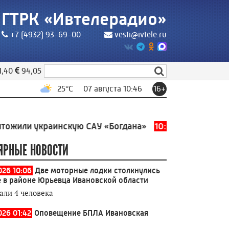
ГТРК «Ивтелерадио»
+7 (4932) 93-69-00
vesti@ivtele.ru
1,40
94,05
25
°C
07 августа 10:46
16+
 украинскую САУ «Богдана»
10:02
Лауреатами Общеро
ЯРНЫЕ НОВОСТИ
026 10:06
Две моторные лодки столкнулись
е в районе Юрьевца Ивановской области
али 4 человека
026 01:42
Оповещение БПЛА Ивановская