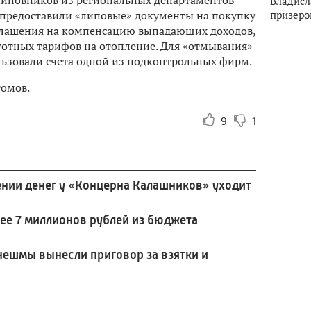
 чиновников из региональных департаментов
Владисл
призеро
а предоставили «липовые» документы на покупку
глашения на компенсацию выпадающих доходов,
готных тарифов на отопление. Для «отмывания»
ьзовали счета одной из подконтрольных фирм.
томов.
9
1
ении денег у «Концерна Калашников» уходит
ее 7 миллионов рублей из бюджета
нешмы вынесли приговор за взятки и