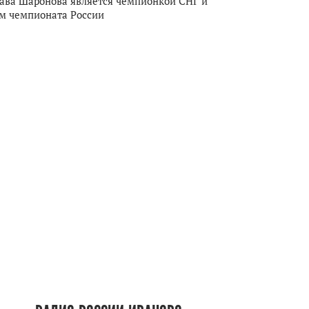
ава Шаронова является чемпионкой СНГ и
м чемпионата России