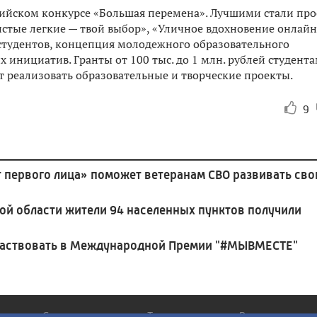
сийском конкурсе «Большая перемена». Лучшими стали про
истые легкие — твой выбор», «Уличное вдохновение онлайн
тудентов, концепция молодежного образовательного
х инициатив. Гранты от 100 тыс. до 1 млн. рублей студента
т реализовать образовательные и творческие проекты.
9
 первого лица» поможет ветеранам СВО развивать сво
кой области жители 94 населенных пунктов получили
частвовать в Международной Премии "#МЫВМЕСТЕ"
Сюжеты
Телепередачи
Радио