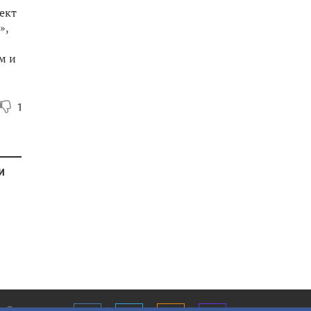
ект
»,
м и
1
и
О нас