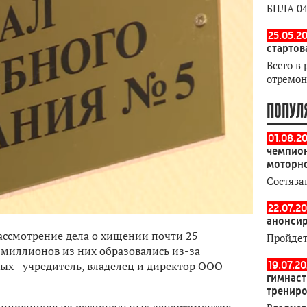
БПЛА 04
25.05.20
стартов
Всего в 
отремон
ПОПУЛ
01.08.2
чемпион
моторн
Состяза
22.07.20
анонсир
ассмотрение дела о хищении почти 25
Пройдет
миллионов из них образовались из-за
19.07.2
х - учредитель, владелец и директор ООО
гимнаст
тренир