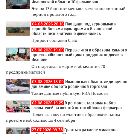
Ивановской области 10 фальшивок
Это на 13 банкнот меньше, чем за аналогичный
период прошлого года
04.08.2026 20:16
Площади под зерновыми и
зернобобовыми культурами в Ивановской
области незначительно увеличились
Прирост составил 0,3%
03.08.2026 19:09
Первые итоги образовательного
проекта «Жизненный цикл продукта» подвели в
Иванове
Он стартовал в марте и объединил 70
предпринимателей
03.08.2026 18:09
Ивановская область лидирует по
динамике оборота розничной торговли
Такие данные публикует РИА Новости
02.08.2026 19:25
В регионе стартовал набор
слушателей на шестой поток «Школы фермера»
Подать заявку на участие в образовательном
проекте необходимо до 4 сентября
27.07.2026 09:38
Гранты в размере миллиона