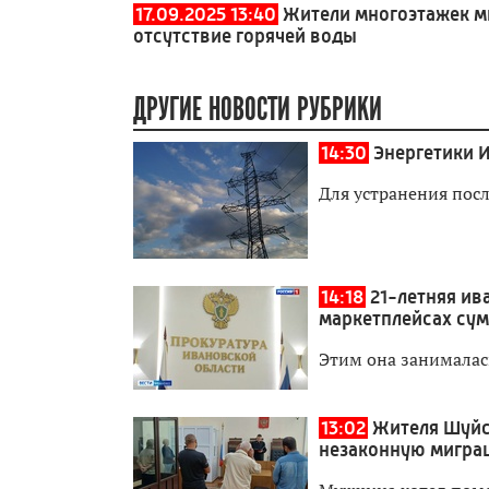
17.09.2025 13:40
Жители многоэтажек м
отсутствие горячей воды
ДРУГИЕ НОВОСТИ РУБРИКИ
14:30
Энергетики И
Для устранения пос
14:18
21-летняя ив
маркетплейсах сум
Этим она занималас
13:02
Жителя Шуйск
незаконную мигра