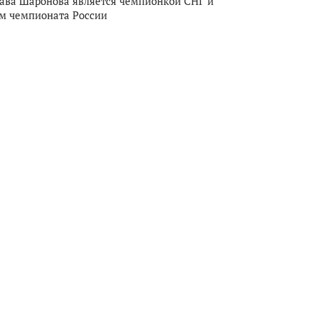
ава Шаронова является чемпионкой СНГ и
м чемпионата России