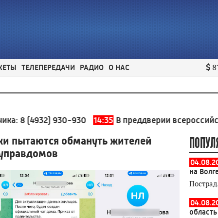
ЖЕТЫ
ТЕЛЕПЕРЕДАЧИ
РАДИО
О НАС
8
(4932) 930-930
14:35
В преддверии всероссийского дн
и пытаются обмануть жителей
ПОПУЛ
 управдомов
04.08.2
на Волг
Пострад
04.08.2
область