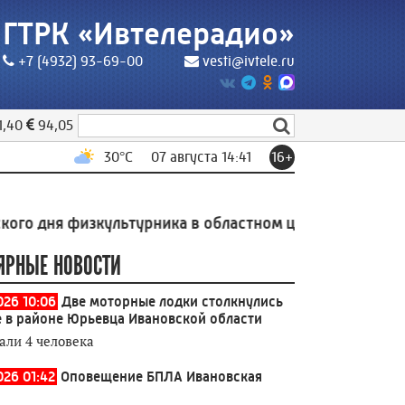
ГТРК «Ивтелерадио»
+7 (4932) 93-69-00
vesti@ivtele.ru
1,40
94,05
30
°C
07 августа 14:41
16+
я физкультурника в областном центре чествовали ива
ЯРНЫЕ НОВОСТИ
026 10:06
Две моторные лодки столкнулись
е в районе Юрьевца Ивановской области
али 4 человека
026 01:42
Оповещение БПЛА Ивановская