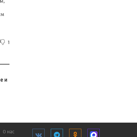
ы,
ым
1
е и
О нас