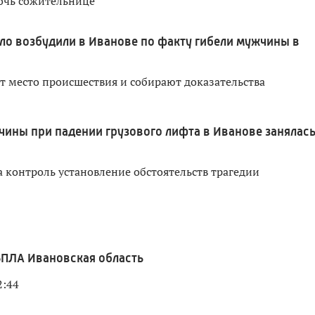
очь сожительнице
ло возбудили в Иванове по факту гибели мужчины в
т место происшествия и собирают доказательства
чины при падении грузового лифта в Иванове занялас
а контроль установление обстоятельств трагедии
ПЛА Ивановская область
2:44