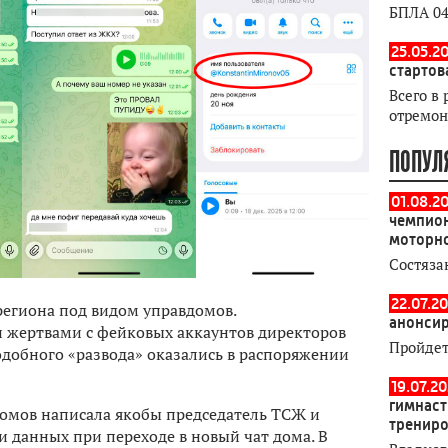
БПЛА 04
25.05.20
стартов
Всего в 
отремон
ПОПУЛ
01.08.2
чемпион
моторн
Состяза
22.07.20
егиона под видом управдомов.
анонсир
жертвами с фейковых аккаунтов директоров
Пройдет
добного «развода» оказались в распоряжении
19.07.2
гимнаст
домов написала якобы председатель ТСЖ и
тренир
и данных при переходе в новый чат дома. В