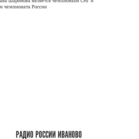
ава Шаронова является чемпионкой СНГ и
м чемпионата России
РАДИО РОССИИ ИВАНОВО