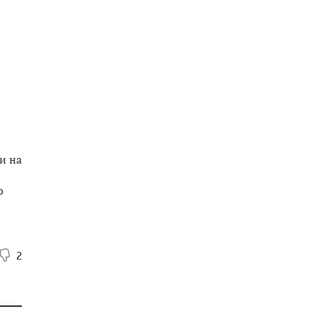
и на
о
2