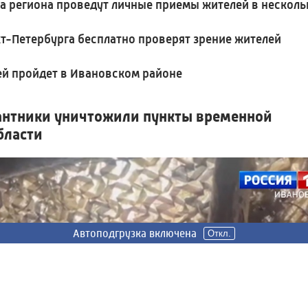
а региона проведут личные приемы жителей в несколь
т-Петербурга бесплатно проверят зрение жителей
й пройдет в Ивановском районе
антники уничтожили пункты временной
бласти
Автоподгрузка включена
Автоподгрузка включена
Откл.
Откл.