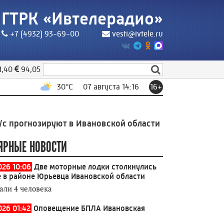
ГТРК «Ивтелерадио»
+7 (4932) 93-69-00
vesti@ivtele.ru
1,40
94,05
30
°C
07 августа 14:16
16+
озируют в Ивановской области
13:38
Антитеррористич
ЯРНЫЕ НОВОСТИ
026 10:06
Две моторные лодки столкнулись
е в районе Юрьевца Ивановской области
али 4 человека
026 01:42
Оповещение БПЛА Ивановская