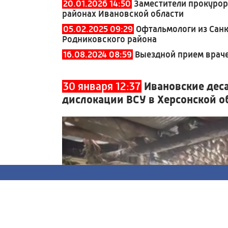
20.01.2026 14:50
Заместители прокурор
районах Ивановской области
05.02.2025 09:29
Офтальмологи из Санк
Родниковского района
16.08.2024 08:59
Выездной прием враче
30 января 12:37
Ивановские дес
дислокации ВСУ в Херсонской о