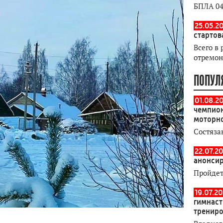
БПЛА 04
25.05.20
стартов
Всего в 
отремон
ПОПУЛ
01.08.2
чемпион
моторн
Состяза
22.07.20
анонсир
Пройдет
19.07.2
гимнаст
тренир