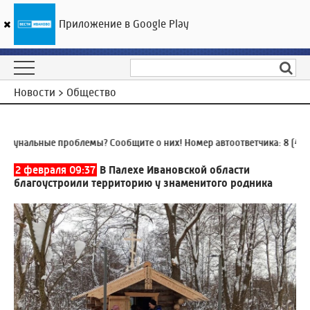
Приложение в Google Play
ГТРК «Ивтелерадио»
22
°C
08 августа 19:51
Новости > Общество
нальные проблемы? Сообщите о них! Номер автоответчика:
8 (4932)
2 февраля 09:37
В Палехе Ивановской области
благоустроили территорию у знаменитого родника