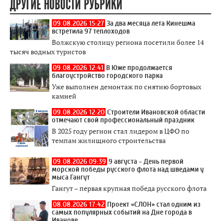
ДРУГИЕ НОВОСТИ РУБРИКИ
09.08.2026 15:27
За два месяца лета Кинешма
встретила 97 теплоходов
Волжскую столицу региона посетили более 14
тысяч водных туристов
09.08.2026 12:41
В Юже продолжается
благоустройство городского парка
Уже выполнен демонтаж по снятию бортовых
камней
09.08.2026 12:20
Строители Ивановской области
отмечают свой профессиональный праздник
В 2025 году регион стал лидером в ЦФО по
темпам жилищного строительства
09.08.2026 09:39
9 августа - День первой
морской победы русского флота над шведами у
мыса Гангут
Гангут – первая крупная победа русского флота
08.08.2026 17:42
Проект «СЛОН» стал одним из
самых популярных событий на Дне города в
Иванове