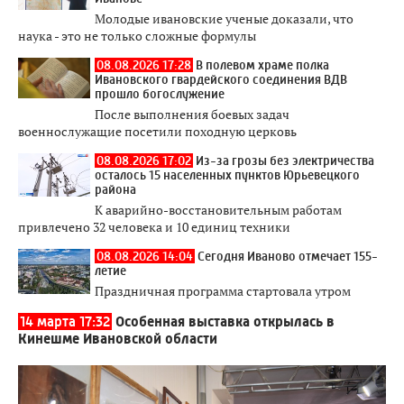
Молодые ивановские ученые доказали, что
наука - это не только сложные формулы
08.08.2026 17:28
В полевом храме полка
Ивановского гвардейского соединения ВДВ
прошло богослужение
После выполнения боевых задач
военнослужащие посетили походную церковь
08.08.2026 17:02
Из-за грозы без электричества
осталось 15 населенных пунктов Юрьевецкого
района
К аварийно-восстановительным работам
привлечено 32 человека и 10 единиц техники
08.08.2026 14:04
Сегодня Иваново отмечает 155-
летие
Праздничная программа стартовала утром
14 марта 17:32
Особенная выставка открылась в
Кинешме Ивановской области