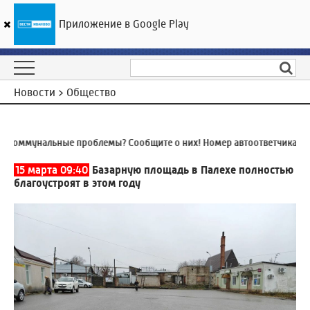
Приложение в Google Play
ГТРК «Ивтелерадио»
14
°C
10 августа 07:33
Новости > Общество
оммунальные проблемы? Сообщите о них! Номер автоответчика:
8 (4
15 марта 09:40
Базарную площадь в Палехе полностью
благоустроят в этом году