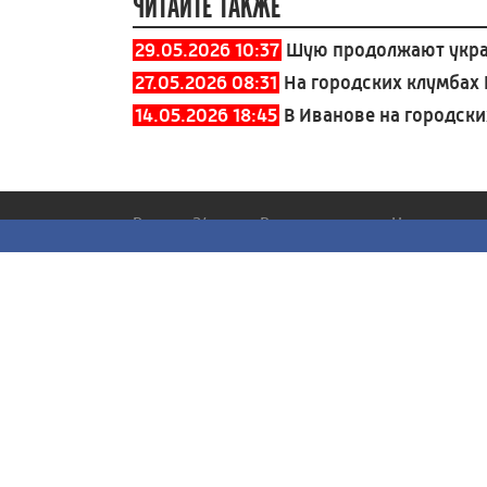
ЧИТАЙТЕ ТАКЖЕ
29.05.2026 10:37
Шую продолжают украш
27.05.2026 08:31
На городских клумбах
14.05.2026 18:45
В Иванове на городски
Россия 24
Вести
Новости
Иваново
Все
Все
Все
Интервью
Общество
Вести - Утро
Наши дороги
ЖКХ
Вести. События
Путешествуем
Происшествия
недели
вместе
Политика
Экономика
Экономика
Культура
Спорт
Права человека
Культура
Агровести
100 лет ивано