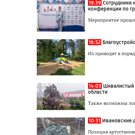
19:39
Сотрудники 
конференции по г
Мероприятие прошл
16:52
Благоустрой
Их приводят в поря
14:03
Шквалистый 
области
Также возможны ло
10:31
Ивановские 
Позиция артустанов