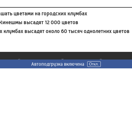
ать цветами на городских клумбах
 Кинешмы высадят 12 000 цветов
х клумбах высадят около 60 тысяч однолетних цветов
Сюжеты
Телепередачи
Радио
Автоподгрузка включена
Откл.
Все
Главное - верить
Подкасты
Общество
Наши шедевры
Вести FM
ЖКХ
1418 дней: Путь к
Радио России
Победе
Иваново
Происшествия
Истории старого
Радио Маяк
Политика
Иванова
Иваново
Экономика
МоноАрт
Спорт
СВОи
Культура
О небесном и
земном
вскому
100 лет ивановскому