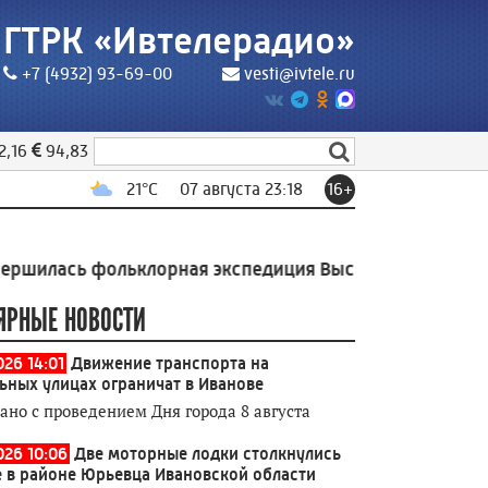
ГТРК «Ивтелерадио»
+7 (4932) 93-69-00
vesti@ivtele.ru
2,16
94,83
21
°C
07 августа 23:18
16+
ь фольклорная экспедиция Высшей школы экономики
ЯРНЫЕ НОВОСТИ
026 14:01
Движение транспорта на
ьных улицах ограничат в Иванове
зано с проведением Дня города 8 августа
026 10:06
Две моторные лодки столкнулись
е в районе Юрьевца Ивановской области