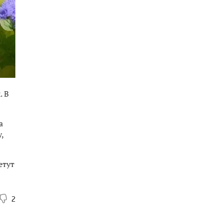
. В
а
,
етут
2