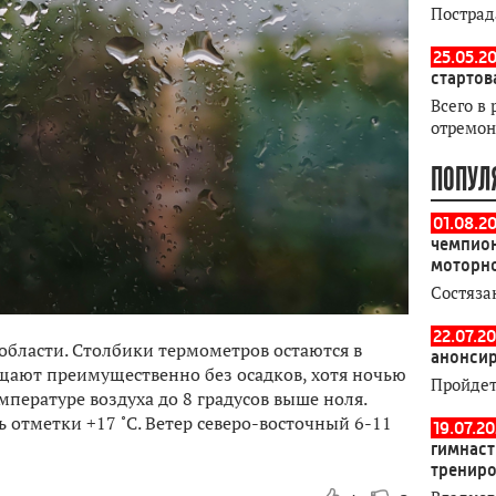
Пострад
25.05.20
стартов
Всего в 
отремон
ПОПУЛ
01.08.2
чемпион
моторн
Состяза
22.07.20
области. Столбики термометров остаются в
анонсир
ещают преимущественно без осадков, хотя ночью
Пройдет
ературе воздуха до 8 градусов выше ноля.
 отметки +17 ˚С. Ветер северо-восточный 6-11
19.07.2
гимнаст
тренир