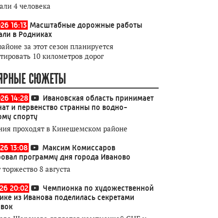
али 4 человека
26 16:13
Масштабные дорожные работы
али в Родниках
районе за этот сезон планируется
тировать 10 километров дорог
ЯРНЫЕ СЮЖЕТЫ
026 14:28
Ивановская область принимает
ат и первенство странны по водно-
ому спорту
ния проходят в Кинешемском районе
26 13:08
Максим Комиссаров
овал программу дня города Иваново
 торжество 8 августа
026 20:02
Чемпионка по художественной
ике из Иванова поделилась секретами
овок