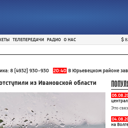
ЖЕТЫ
ТЕЛЕПЕРЕДАЧИ
РАДИО
О НАС
8
932) 930-930
20:40
В Юрьевецком районе завершилас
отступили из Ивановской области
ПОПУЛ
06.08.2
централ
Это свя
04.08.2
на Волг